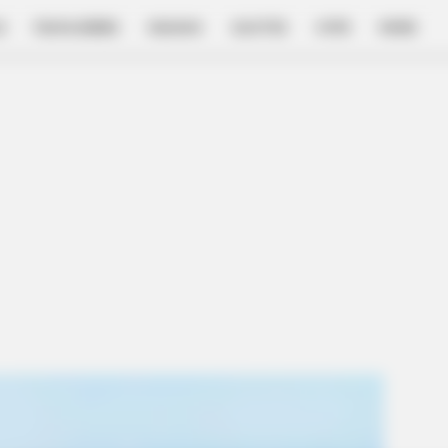
E
FILM & SERIES
NGAKAK
QUOTES
HYPE
MORE