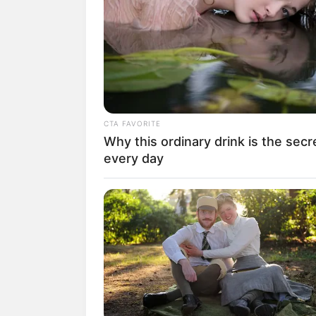
Mengingat Yunani, yang mungkin terbers
Peradaban Kuno.
Di sini, banyak bangunan-bangunan dari
budaya dunia barat yang berada di Erop
Di negara ini kamu bisa menemukan ban
CTA FAVORITE
Beberapa biara bersejarah dengan arsitek
Why this ordinary drink is the secr
every day
Tak kalah menarik tentunya limpahan 
pantai, danau, ngarai, goa, pegununga
Airnya masih banyak yang jernih, selain
kamu bisa menemukan pengalaman tak t
Daripada bingung ingin pilih objek wisat
wisata andalan Yunani yang paling serin
Baca juga:
10 Tujuan Wisata Marok