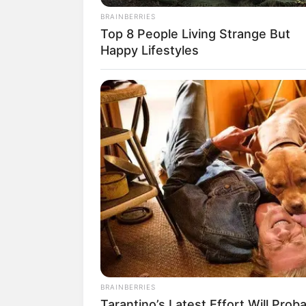
Daftar isi
BRAINBERRIES
Top 8 People Living Strange But
Happy Lifestyles
1. Acropolis of Athena, Bangun
BRAINBERRIES
Tarantino’s Latest Effort Will Prob