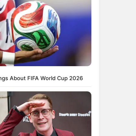
Kata Lucu Seputar Malam
nggu ala Jomblo yang Bikin
enes
ings About FIFA World Cup 2026
 Desain Kanopi Tempat
dur, Serasa Beristirahat di
mar Raja