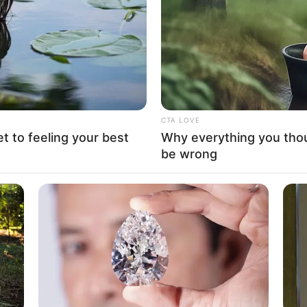
it di pikiran kebanyakan orang adalah kotanya
Bi
Co
Se
 zaman Yunani yang menjadi saksi bisu atas lahirnya
a bagian Tenggara.
yak tempat suci yang berkaitan dengan para dewa.
CTA LOVE
tur unik juga jadi daya tarik Yunani lainnya.
et to feeling your best
Why everything you tho
be wrong
pesona alamnya yang menawan. Yunani punya banyak
n, yang menawarkan kecantikan alam yang memanjakan.
An
 itu alamnya pun masih sangat asri. Beriwisata ke Yunani,
Me
erlupakan yang penuh kesan.
Ve
a yang mana, berikut ini kami berikan daftar 13 objek
g dikunjungi dan pastinya tak boleh kamu lewatkan.
o, Keragaman Budaya Hingga Alam Memukau