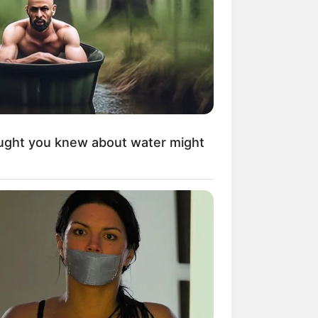
kin Ngakak, 10 Potret
splay Murah Pakai Bahan
adanya
ught you knew about water might
ti Mainstream, 10 Cara
mbawa Barang Belanjaan
rsi Warga Thailand