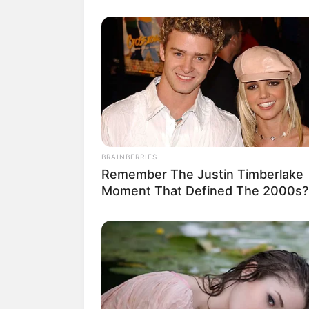
TRAVEL
19 Pesona Wi
BRAINBERRIES
Remember The Justin Timberlake
Yunani, Nege
Moment That Defined The 2000s?
dengan Alam
Penulis:
Nadsabila
|
22 Mei 2023
SHARE
TWEET
SHARE