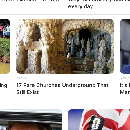
every day
Fa
Di
Ng
BRAINBERRIES
BRAIN
ing
17 Rare Churches Underground That
It's
Still Exist
Mem
10
Ma
Ba