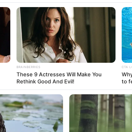
sata Andalan
BRAINBERRIES
CTA 
These 9 Actresses Will Make You
Why 
ri Peradaban Kuno
Se
Rethink Good And Evil!
to f
Pe
Me
 Rupawan
WHATSAPP
TELEGRAM
LINE