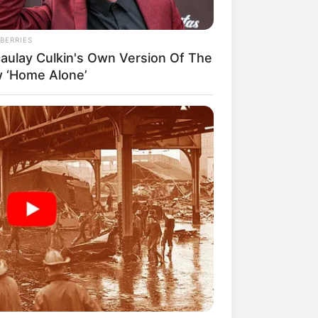
BERRIES
aulay Culkin's Own Version Of The
 ‘Home Alone’
mpil Lebih Modern, 7 Potret
sil Renovasi Rumah Berusia
 Tahun