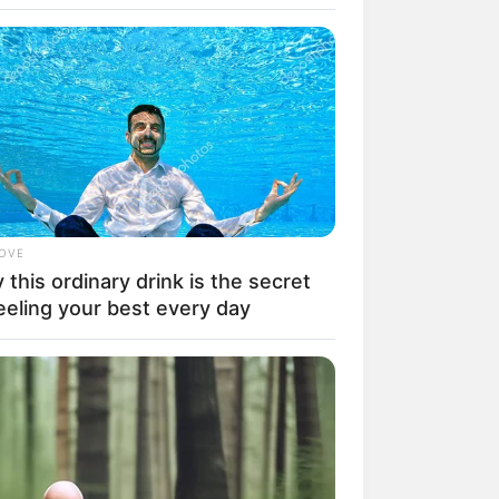
LOVE
this ordinary drink is the secret
rem! 9 Chat Ojek Online &
eeling your best every day
langgan Ini Bikin Auto
rinding