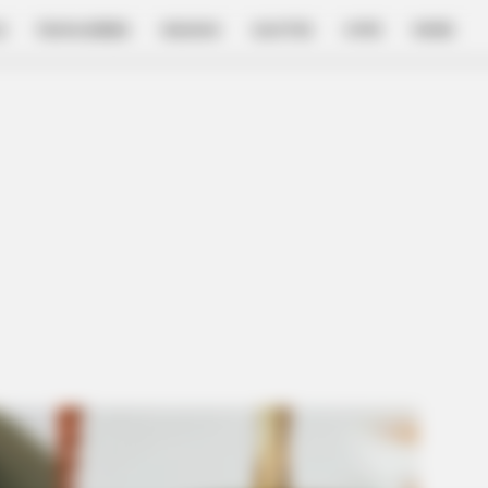
E
FILM & SERIES
NGAKAK
QUOTES
HYPE
MORE