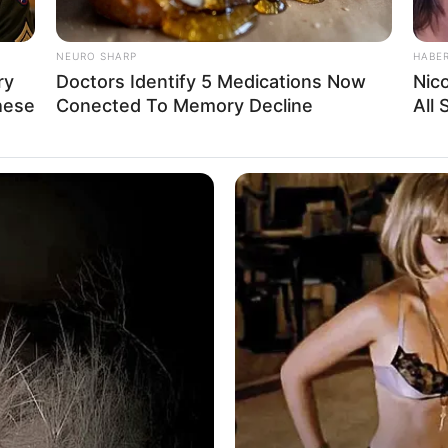
yang dapat menenengkan lambung sehingga
NEURO SHARP
HABE
ry
Doctors Identify 5 Medications Now
Nic
hese
Conected To Memory Decline
All
Ta
Ha
90