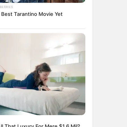
BERRIES
 Best Tarantino Movie Yet
ngka Banget! 10 Pose Lucu
tak yang Bikin Ketawa
mes
byar! 10 Kalimat Baper
kai Bahasa Jawa Ini Bikin
lau Abis
ll That Luxury For Mere $1.6 Mil?