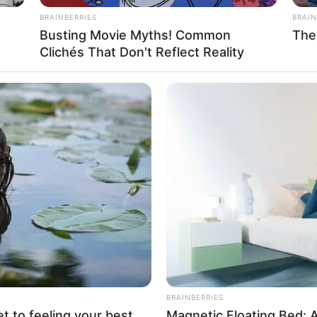
BRAINBERRIES
BRAIN
Busting Movie Myths! Common
The
La
Clichés That Don't Reflect Reality
Ka
Ge
Am
engandung flavonoid seperti buah beri
Pa
n perut dan melawan bakteri
H. pylori
Ga
Mute
BRAINBERRIES
et to feeling your best
Magnetic Floating Bed: A