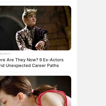
BERRIES
re Are They Now? 9 Ex-Actors
rem! 9 Chat Ojek Online &
nd Unexpected Career Paths
langgan Ini Bikin Auto
rinding