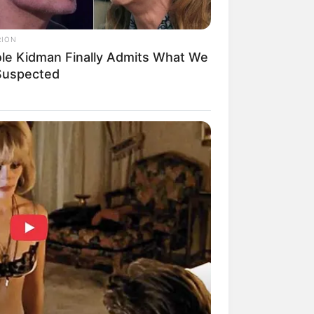
RION
ole Kidman Finally Admits What We
 Suspected
mpil Lebih Modern, 7 Potret
sil Renovasi Rumah Berusia
 Tahun