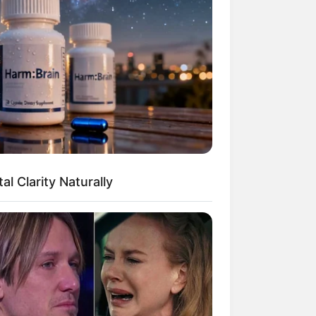
Kata Lucu Seputar Malam
nggu ala Jomblo yang Bikin
enes
 Clarity Naturally
 Desain Kanopi Tempat
dur, Serasa Beristirahat di
mar Raja