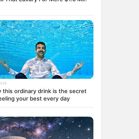
il! 10 Potret Makanan Gagal
masak yang Bikin Kamu
gak Selera
LOVE
this ordinary drink is the secret
eeling your best every day
 Pose Manekin Anti
instream yang Konyol
nget