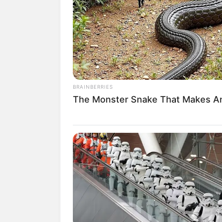
Maag merupakan rasa sakit yang dirasa
macam hal. Mulai dari stres hingga efek
Rasa sakit yang ditimbulkan bisa dired
menjaga asupan yang masuk ke perut.
Makanan yang masuk ke perut berpenga
BRAINBERRIES
sakit pada lambung.
The Monster Snake That Makes An
Misalnya saja makanan yang memiliki ras
Untuk itu, perlu diperhatikan apa saja
Ada beberapa makanan alami yang aman 
kacang-kacangan yang bisa dikonsumsi t
Baca juga:
Enak dan Segar, 10 Manf