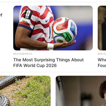
Of
Aman Buat
BRAINBERRIES
BRAIN
The Most Surprising Things About
Whe
ag, Bisa Bebas
Se
FIFA World Cup 2026
Fou
Pe
Me
WHATSAPP
TELEGRAM
LINE