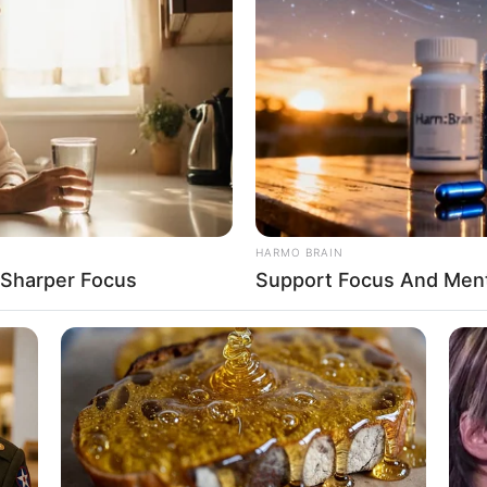
8 
Mi
Ng
HARMO BRAIN
 Sharper Focus
Support Focus And Mental
10
Ti
Ka
pexels/karolinagrabowska)