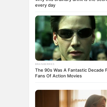
every day
BRAINBERRIES
The 90s Was A Fantastic Decade 
Fans Of Action Movies
(foto
2. Diketahui bahwa mengonsums
tumbuhnya bakteri
, ji
H. pylori