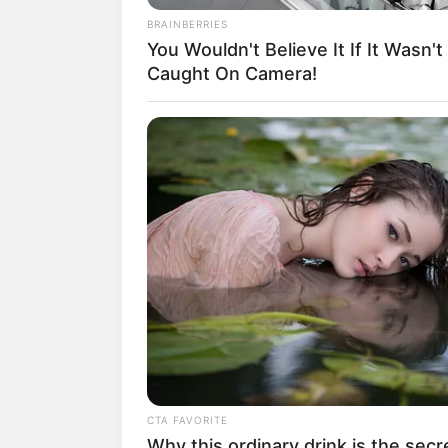
BRAINBERRIES
You Wouldn't Believe It If It Wasn't
Caught On Camera!
1. Konsumsi buah-buahan yang m
sehingga bisa melindungi lapisa
CTA FAVORITE
Why this ordinary drink is the secr