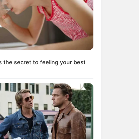
kin Ngakak, 10 Potret
splay Murah Pakai Bahan
adanya
s the secret to feeling your best
ti Mainstream, 10 Cara
mbawa Barang Belanjaan
rsi Warga Thailand