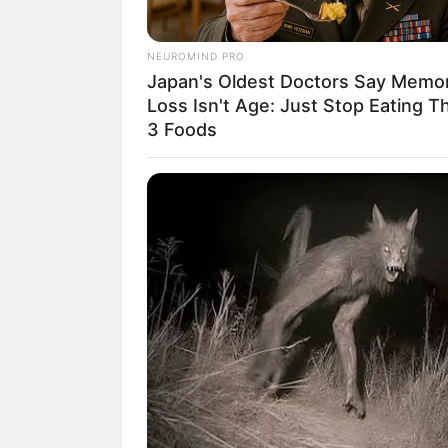
3. Yogurt memiliki kandungan 
lambung tetap terasa nyaman
NEUROMIND PRO
Japan's Oldest Doctors Say Memo
Loss Isn't Age: Just Stop Eating T
3 Foods