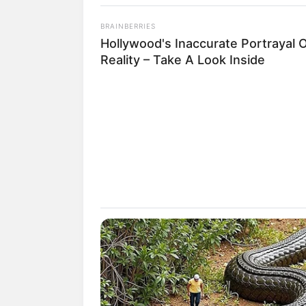
BRAINBERRIES
Hollywood's Inaccurate Portrayal 
Reality – Take A Look Inside
LIFESTYLE
10 Makanan 
Penderita Ma
Rasa Sakit
Penulis:
mira
|
12 Juli 2022
SHARE
TWEET
SHARE