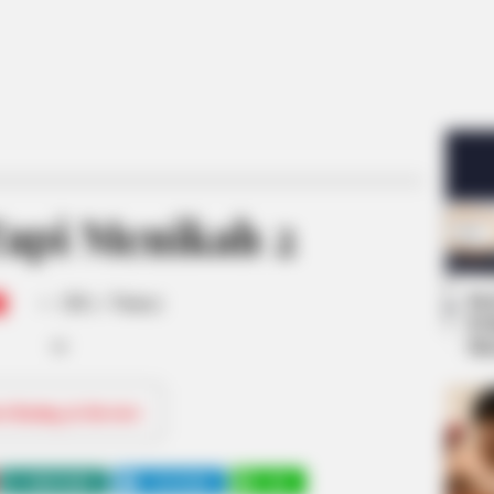
api Menikah 2
-
Se
/10 (- Votes)
Pe
Me
ri Rating & Review
WHATSAPP
TELEGRAM
LINE