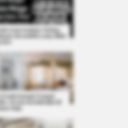
Kata Lucu Seputar Malam
nggu ala Jomblo yang Bikin
enes
ed These Hilarious 20 Photos
 Desain Kanopi Tempat
dur, Serasa Beristirahat di
mar Raja