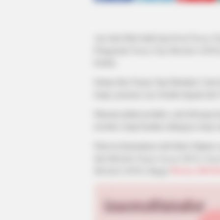
Ayu dan Ditto hadir lagi lewat
Teman Ta
Penggemar
Teman Tapi Menikah
(2018)
berdua.
Dalam film Teman Tapi Menikah 2 kali i
tetapi, pemeran Ayu Sendiri diganti dar
Menurut pihak produksi, ada beberapa ha
tersebut, tetapi kualitas aktingnya tetap 
Film ini disutradarai oleh Rako Prijanto
dari
Malaikat Tanpa Sayap
(2012),
Sang
Menikah
(2018), hingga
Warkop DKI R