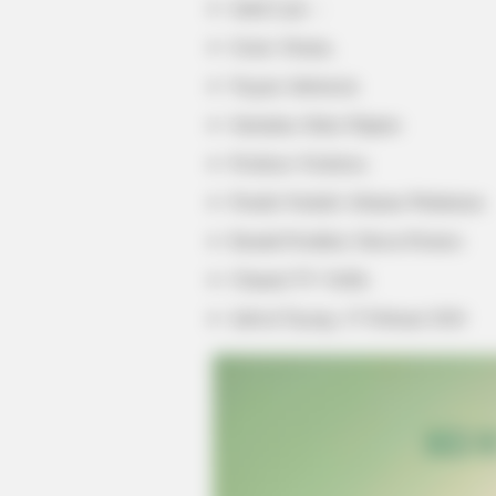
Judul Lain: –
Genre: Drama,
Negara: Indonesia
Sutradara: Rako Prijanto
Produser: Frederica
Penulis Naskah: Johanna Wattimena
Rumah Produksi: Falcon Pictures
PAINFREE DEVICE
Channel TV: Neflix
The Joint Pain Breakthrough Every
Jadwal Tayang: 27 Februari 2020
HABERION
What He Found Behind This Wall L
Him Speechless