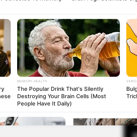
Fa
Di
Ng
MEMORY HEALTH
VARIC
ry
The Popular Drink That's Silently
Bul
hese
Destroying Your Brain Cells (Most
Tric
10
People Have It Daily)
Ma
Ba