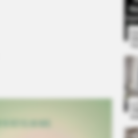
8 
Mi
Ng
HEALTHYREHABCARE
one's Waiting For
Walmart Cameras Captur
10
eft
Ti
Ka