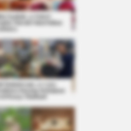
kin Ngakak, 10 Potret
splay Murah Pakai Bahan
adanya
ti Mainstream, 10 Cara
mbawa Barang Belanjaan
rsi Warga Thailand