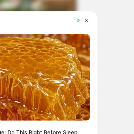
ngka Banget! 10 Pose Lucu
tak yang Bikin Ketawa
mes
byar! 10 Kalimat Baper
kai Bahasa Jawa Ini Bikin
lau Abis
ge: Do This Right Before Sleep