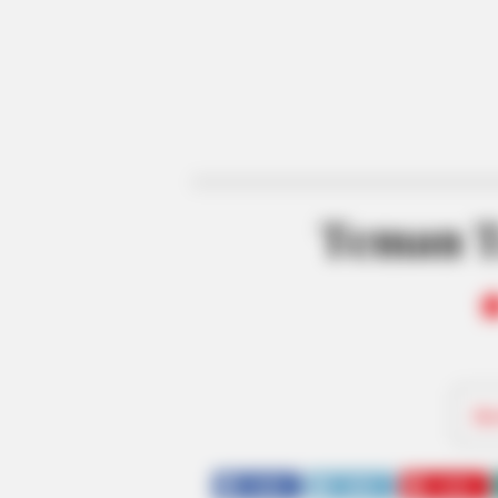
Teman T
Be
SHARE
TWEET
SHARE