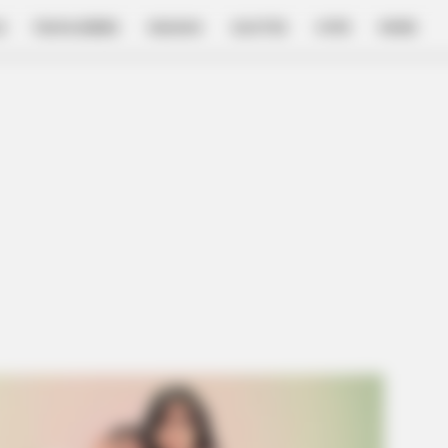
E
FILM & SERIES
NGAKAK
QUOTES
HYPE
MORE