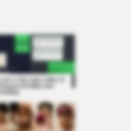
rem! 9 Chat Ojek Online &
langgan Ini Bikin Auto
rinding