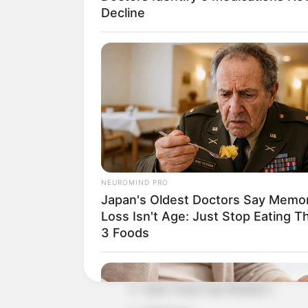
Decline
NEUROMIND PRO
Japan's Oldest Doctors Say Memo
Daftar isi
Loss Isn't Age: Just Stop Eating T
3 Foods
Detail
Judul: Teman Tapi Menikah 2