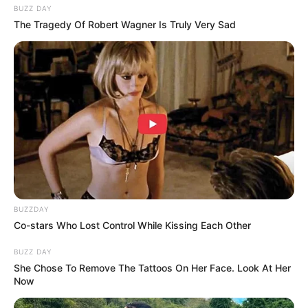
BUZZ DAY
Us
The Tragedy Of Robert Wagner Is Truly Very Sad
Sinopsis I Can Hear Your
Sinopsis I Can Hear Your
Voice Episode 5: Hye
Voice Episode 4:
Sung dan Soo Ha
Seseorang Melakukan
Bertemu dengan Joon
Teror Kepada Hye Sung
Guk
BUZZDAY
Co-stars Who Lost Control While Kissing Each Other
BUZZ DAY
She Chose To Remove The Tattoos On Her Face. Look At Her
Now
Sinopsis I Can Hear Your