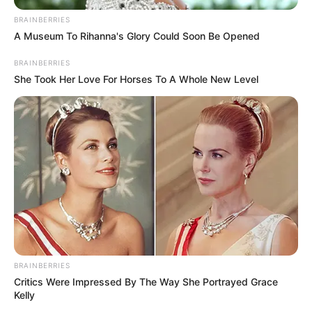
BRAINBERRIES
A Museum To Rihanna's Glory Could Soon Be Opened
BRAINBERRIES
She Took Her Love For Horses To A Whole New Level
10 Pose Manekin Anti
Mainstream yang Konyol
Banget
BRAINBERRIES
8 Kata Lucu Seputar Malam
Critics Were Impressed By The Way She Portrayed Grace
Minggu ala Jomblo yang Bikin
Kelly
Ngenes