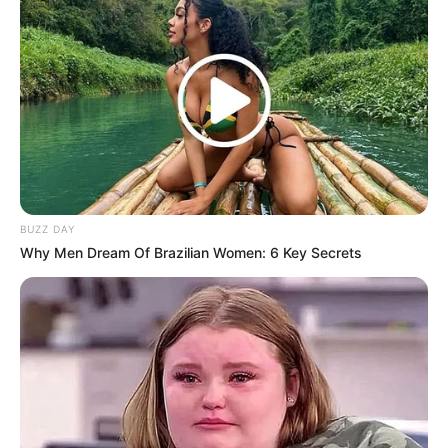
Voice Episode 3: Hye Sun
Rela Menyamar Demi
Menyelamatkan Seon Bin
BUZZ DAY
Sinopsis I Can Hear Your
Why Men Dream Of Brazilian Women: 6 Key Secrets
Voice Episode 2: Soo Ha
Berusaha Menemukan
Hye Sung
TULIS KOMENTAR
Alamat email Anda tidak akan dipublikasikan.
Ruas yang wajib ditandai
*