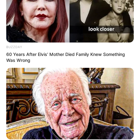
BUZZDAY
60 Years After Elvis' Mother Died Family Knew Something
Was Wrong
LIHAT ARTIKEL LAINNYA
So Close, Yet So Far
The Time Left Between