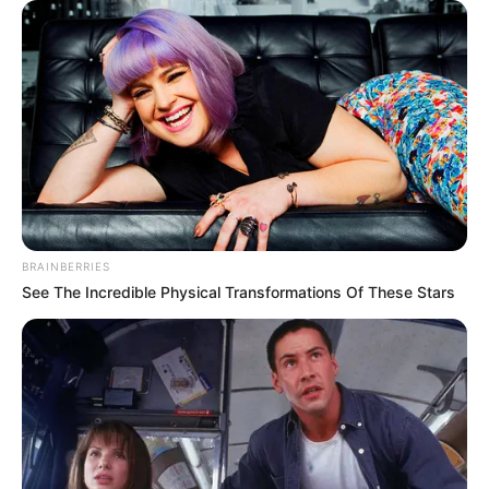
10 Desain Kanopi Tempat
Tidur, Serasa Beristirahat di
Kamar Raja
BRAINBERRIES
See The Incredible Physical Transformations Of These Stars
Tampil Lebih Modern, 7 Potret
Hasil Renovasi Rumah Berusia