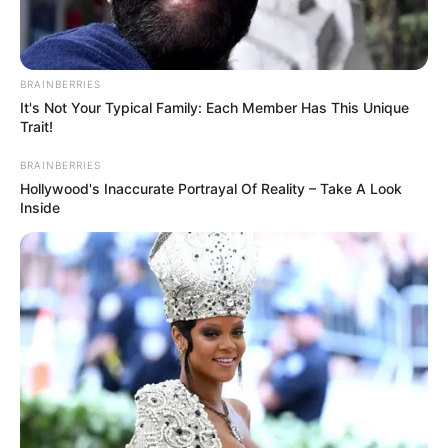
BRAINBERRIES
It's Not Your Typical Family: Each Member Has This Unique
Trait!
Ambyar! 10 Kalimat Baper
Pakai Bahasa Jawa Ini Bikin
BRAINBERRIES
Galau Abis
Hollywood's Inaccurate Portrayal Of Reality – Take A Look
Inside
Fail! 10 Potret Makanan Gagal
Dimasak yang Bikin Kamu
Nggak Selera