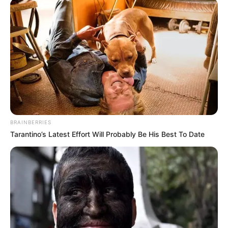
Anti Mainstream, 10 Cara
Membawa Barang Belanjaan
Versi Warga Thailand
BRAINBERRIES
Tarantino’s Latest Effort Will Probably Be His Best To Date
Langka Banget! 10 Pose Lucu
Katak yang Bikin Ketawa
Gemes