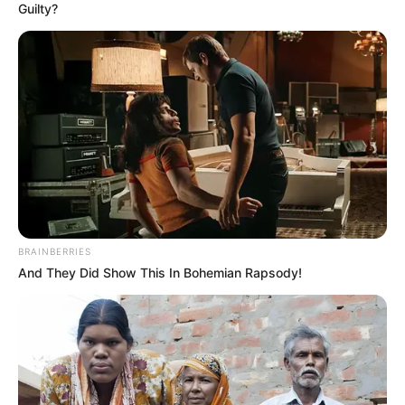
Guilty?
dan rumah susun yang berda di tengah kota Jakarta.
BRAINBERRIES
And They Did Show This In Bohemian Rapsody!