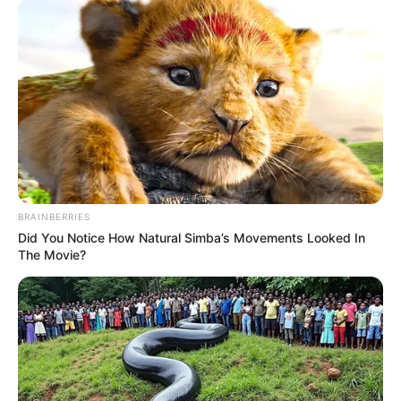
Produser: –
Penulis Naskah: MNC Pictures
Rumah Produksi: MNC Pictures
Channel TV: MNCTV
Jumlah Episode: – Episode
Masa Tayang: 30 September 2019
Jadwal Tayang: Mulai Senin, pukul 12:00 WIB
BRAINBERRIES
Did You Notice How Natural Simba’s Movements Looked In
The Movie?