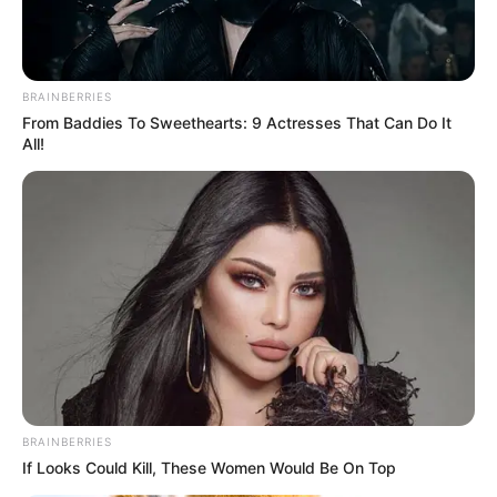
Lengkap
DETAIL ROMANTIKA DI RUSUN
BRAINBERRIES
Baca selengkapnya
arrow_forward_ios
From Baddies To Sweethearts: 9 Actresses That Can Do It
All!
Judul: Romantika di Rusun
Mute
Genre: Komedi, Drama
Negara: Indonesia
BRAINBERRIES
If Looks Could Kill, These Women Would Be On Top
Sutradara: Epi zein