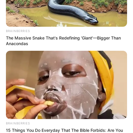
BRAINBERRIES
The Massive Snake That's Redefining 'Giant'—Bigger Than
Anacondas
(foto: instagram/officialmnctv)
PLOT CERITA ROMANTIKA DI RUSUN
BRAINBERRIES
15 Things You Do Everyday That The Bible Forbids: Are You
Sinetron ini mengisahkan tentang kehidupan suami istri Kendar