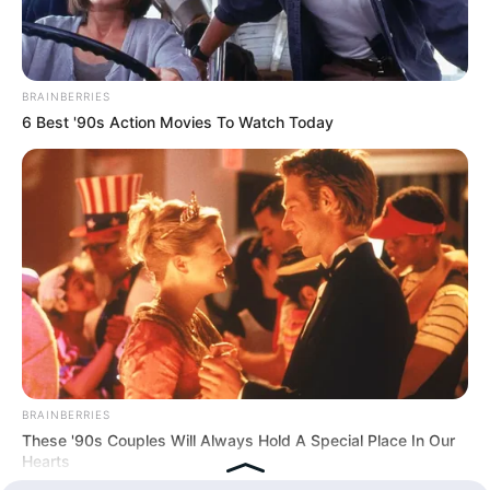
90 Tahun
BRAINBERRIES
6 Best '90s Action Movies To Watch Today
BRAINBERRIES
These '90s Couples Will Always Hold A Special Place In Our
Hearts