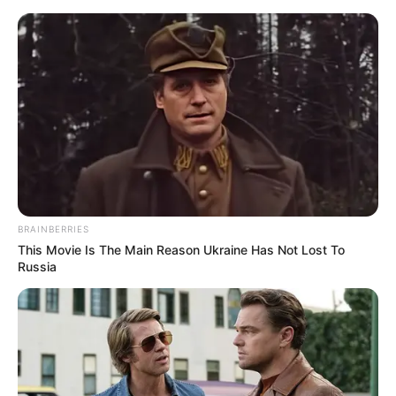
HOME
INSPIRASI
STYLE
FILM &
NGAKAK
QUOTES
HYPE
MORE
SERIES
BRAINBERRIES
This Movie Is The Main Reason Ukraine Has Not Lost To
Russia