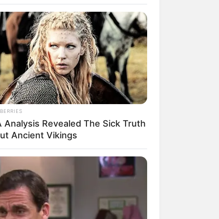
BERRIES
 Analysis Revealed The Sick Truth
rem! 9 Chat Ojek Online &
ut Ancient Vikings
langgan Ini Bikin Auto
rinding