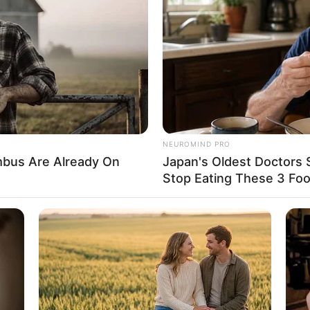
8 
Mi
Ng
NEUROMIND PRO
bus Are Already On
Japan's Oldest Doctors 
Stop Eating These 3 Fo
10
Ti
Ka