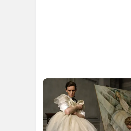
SHARE
TWEET
SHARE
Rizky Nazar adalah seorang aktor, model
Ia populer dengan perannya sebagai Gat
membintnagi sinetron yang berjudul
Alp
Daftar isi
Karier
Rizky Nazar bukanlah sosok baru di jagat
sudah membintangi banyak sinetron, FTV,
Ia memulai debutnya di tahun 2012 lewa
Series
. Meski baru debut, ia langsung 
bernama Alex.