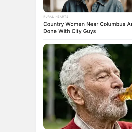
RURAL HEARTS
Country Women Near Columbus A
Done With City Guys
(foto:
Biodata & Profil
Nama Lengkap: Rizky Nazar Mubara
Nama Panggung: Rizky Nazar
Nama Panggilan: Rizky
Tempat, Tanggal Lahir: Singaraja, Ba
Kewarganegaraan: Indonesia