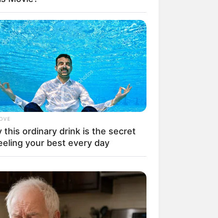
il! 10 Potret Makanan Gagal
masak yang Bikin Kamu
gak Selera
LOVE
this ordinary drink is the secret
eeling your best every day
 Pose Manekin Anti
instream yang Konyol
nget