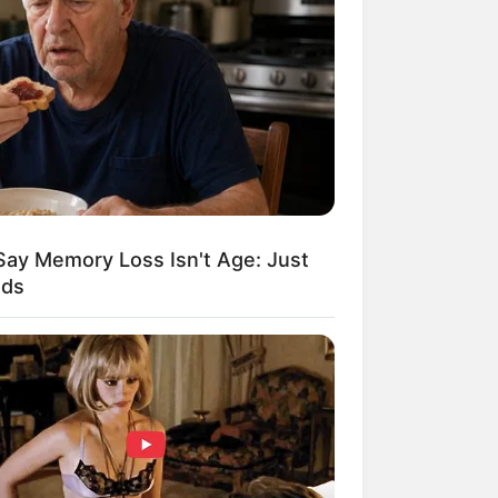
Kata Lucu Seputar Malam
nggu ala Jomblo yang Bikin
enes
Say Memory Loss Isn't Age: Just
ods
 Desain Kanopi Tempat
dur, Serasa Beristirahat di
mar Raja