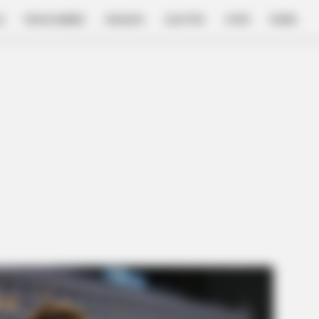
E
FILM & SERIES
NGAKAK
QUOTES
HYPE
MORE