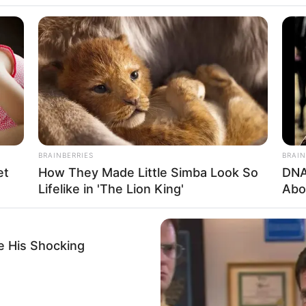
zky Nazar
BRAINBERRIES
BRAIN
et
How They Made Little Simba Look So
DNA
1
Se
Lifelike in 'The Lion King'
Abo
VOTE
Pe
s love
Me
Umur:
Profesi:
e His Shocking
nesia
30 Tahun
Aktor
,
Model
,
Penyanyi