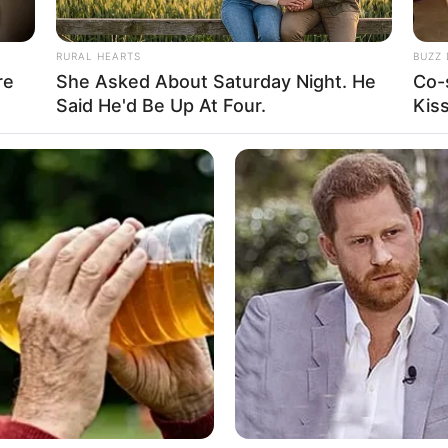
RURAL HEARTS
BUZZ 
re
She Asked About Saturday Night. He
Co-
Said He'd Be Up At Four.
Kis
Ta
Ha
90
 instagram/rizkynazar20)
k Basloom
li, 7 Maret 1996