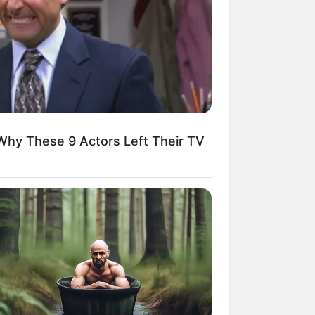
kin Ngakak, 10 Potret
splay Murah Pakai Bahan
adanya
Why These 9 Actors Left Their TV
ti Mainstream, 10 Cara
mbawa Barang Belanjaan
rsi Warga Thailand