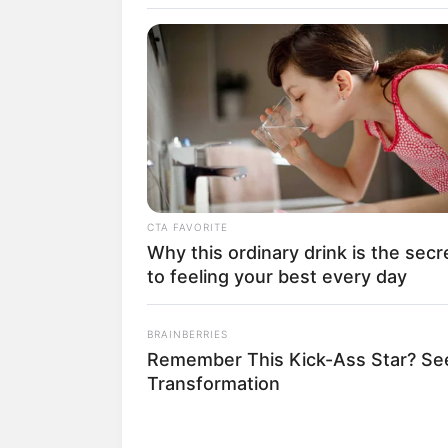
Ri
CTA FAVORITE
Why this ordinary drink is the secr
to feeling your best every day
fan
BRAINBERRIES
Tanggal Lahir:
Tempat Lahir:
Remember This Kick-Ass Star? Se
7 Maret
1996
Singaraja
,
Bali
,
Indo
Transformation