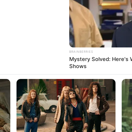
WHATSAPP
TELEGRAM
LINE
Bi
Edit
Co
Se
, dan penyanyi yang berasal dari Singaraja, Bali.
otkaca di film
Satria Dewa: Gatotkaca
(2022). Ia juga
habet
(2015-2016),
Sodrun Merayu Tuhan
(2017-2018).
BRAINBERRIES
Mystery Solved: Here's 
Shows
An
Me
 sinema tanah air. Ia dikenal sebagai aktor berbakat yang
Ve
 hingga film layar lebar.
t sinetron berjudul
Cinta Bersemi di Putih Abu-abu the
mendapat kesempatan untuk berperan sebagai tokoh utama