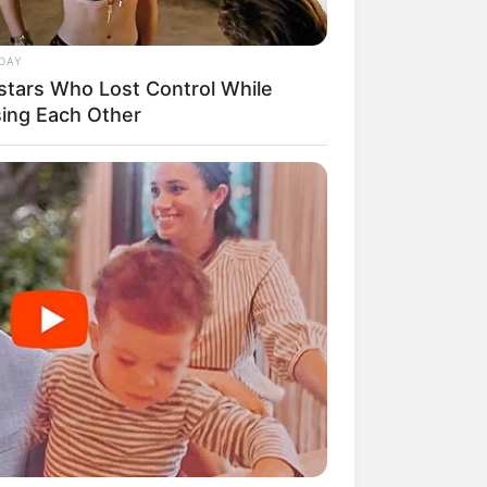
DAY
stars Who Lost Control While
sing Each Other
mpil Lebih Modern, 7 Potret
sil Renovasi Rumah Berusia
 Tahun