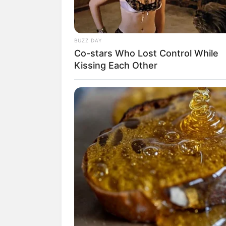
BUZZ DAY
Co-stars Who Lost Control While
Kissing Each Other
Biodata & Profil
Nama Lengkap: Tissa Biani Azzahra
Nama Panggung: Tissa Biani
Nama Panggilan: Tissa
Tempat, Tanggal Lahir: Jakarta, 24 J
Kewarganegaraan: Indonesia
Agama: Islam