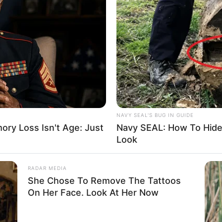
8 
Mi
Ng
NAVY SEAL'S BUG IN GUIDE
ry Loss Isn't Age: Just
Navy SEAL: How To Hide 
o: instagram/tissabiani)
Look
Baca selengkapnya
arrow_forward_ios
10
RADAR MEDIA
Ti
She Chose To Remove The Tattoos
Ka
On Her Face. Look At Her Now