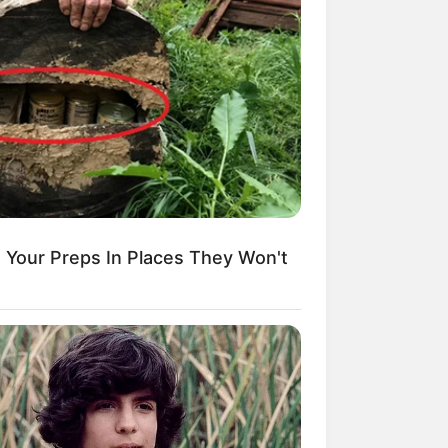
Kata Lucu Seputar Malam
nggu ala Jomblo yang Bikin
enes
Your Preps In Places They Won't
 Desain Kanopi Tempat
dur, Serasa Beristirahat di
mar Raja