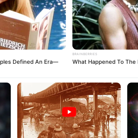
WHATSAPP
TELEGRAM
LINE
Bi
Co
Edit
Se
l, presenter dan penyanyi yang berasal dari Depok, Jawa
BRAINBERRIES
gi sinetron
Catatan Harian Aisha
(2018). Selain itu, ia
les Defined An Era—
What Happened To The 
 di Desa Penari
(2022) dan berhasil mendapatkan
An
Me
Ve
uran dan mempunyai cita-cita ingin menjadi seorang
erhasil merealisasikan impiannya dengan menjadi artis di