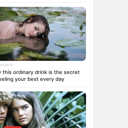
AVORITE
this ordinary drink is the secret
rem! 9 Chat Ojek Online &
eeling your best every day
langgan Ini Bikin Auto
rinding