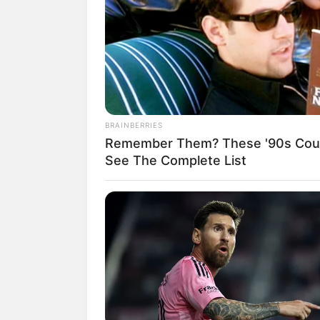
SHARE
TWEET
SHARE
Tissa Biani adalah seorang aktris, mode
Barat.
BRAINBERRIES
Namanya mulai dikenal usai membintan
Remember Them? These '90s Coup
juga merupakan pemeran dalam film
KKN
See The Complete List
penghargaan dari film tersebut.
Daftar isi
Karier
Tissa Biani memang menyukai dunia hib
artis. Dengan bakat yang ia miliki, ia b
usia muda.