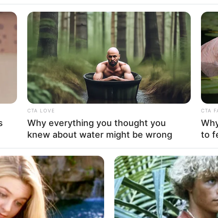
ssa Biani
CTA LOVE
CTA F
s
Why everything you thought you
Why 
11
Se
knew about water might be wrong
to f
VOTE
Pe
s love
Me
Umur:
Profesi:
24 Tahun
Aktris
,
Model
,
Penyanyi
,
Presenter