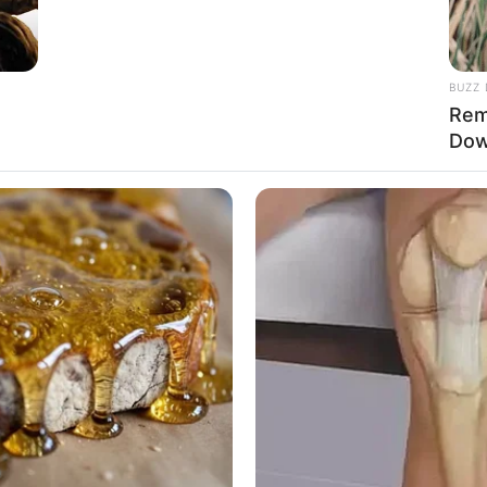
BUZZ 
Rem
Ta
Dow
Ha
90
Mute
uni 2002