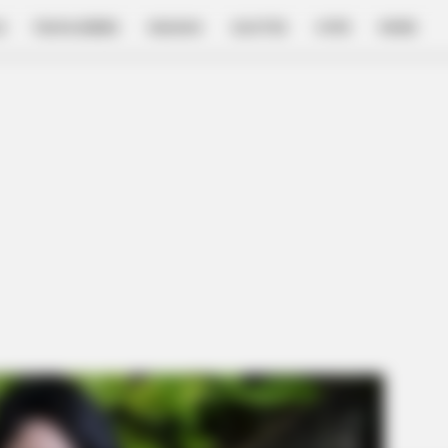
E
FILM & SERIES
NGAKAK
QUOTES
HYPE
MORE