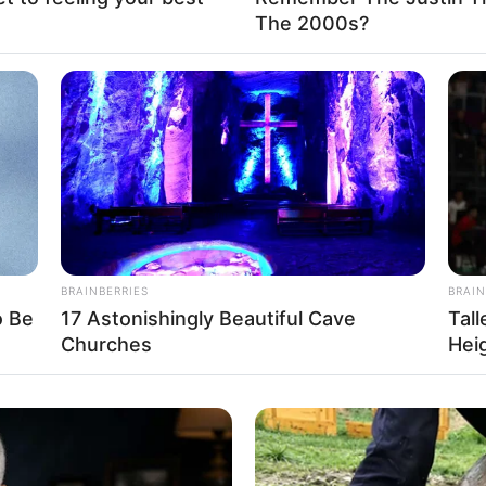
The 2000s?
Fa
Di
Ng
BRAINBERRIES
BRAIN
o Be
17 Astonishingly Beautiful Cave
Tal
Churches
Hei
10
Ma
Ba