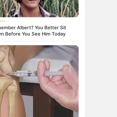
DAY
ember Albert? You Better Sit
mpil Lebih Modern, 7 Potret
n Before You See Him Today
sil Renovasi Rumah Berusia
 Tahun