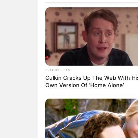
Ti
BRAINBERRIES
Culkin Cracks Up The Web With Hi
Own Version Of ‘Home Alone’
fan
Tanggal Lahir:
Tempat Lahir:
24 Juli
2002
Depok
,
Jawa Barat
,
Indonesia