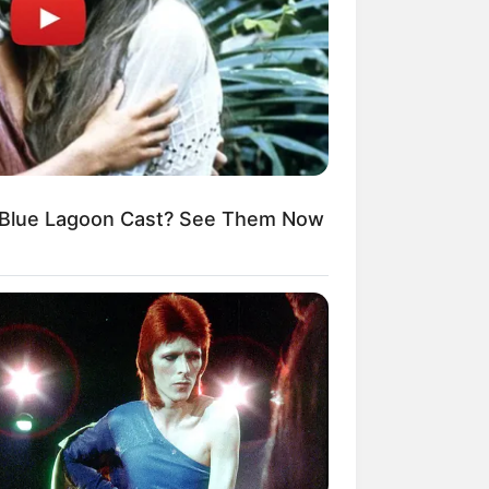
kin Ngakak, 10 Potret
splay Murah Pakai Bahan
adanya
Blue Lagoon Cast? See Them Now
ti Mainstream, 10 Cara
mbawa Barang Belanjaan
rsi Warga Thailand