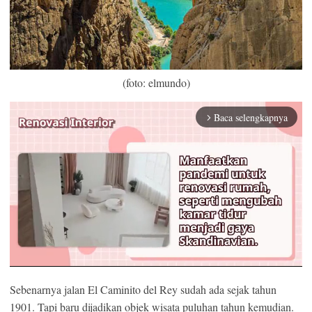
(foto: elmundo)
Baca selengkapnya
arrow_forward_ios
Sebenarnya jalan El Caminito del Rey sudah ada sejak tahun
1901. Tapi baru dijadikan objek wisata puluhan tahun kemudian.
Mute