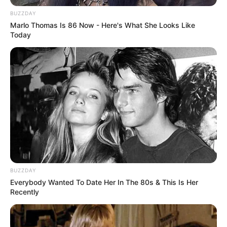
BUZZDAY
Marlo Thomas Is 86 Now - Here's What She Looks Like
Today
Tampil Lebih Modern, 7 Potret
Hasil Renovasi Rumah Berusia
90 Tahun
BUZZDAY
Everybody Wanted To Date Her In The 80s & This Is Her
Recently