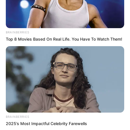
Sejarah Terbentuknya
Mengenal Barbarossa,
BRAINBERRIES
Taliban, Kini Kembali
Pelaut Muslim yang
Top 8 Movies Based On Real Life. You Have To Watch Them!
Menguasai Afghanistan
Dicitrakan Negatif oleh
Dunia Barat
Kekejaman Khmer Merah,
Kisah Kapal Padewakang,
Rezim Diktator yang
Tanpa Mesin Mampu
Menghabisi Nyawa
Berlayar ke Australia
BRAINBERRIES
Rakyatnya
2025’s Most Impactful Celebrity Farewells