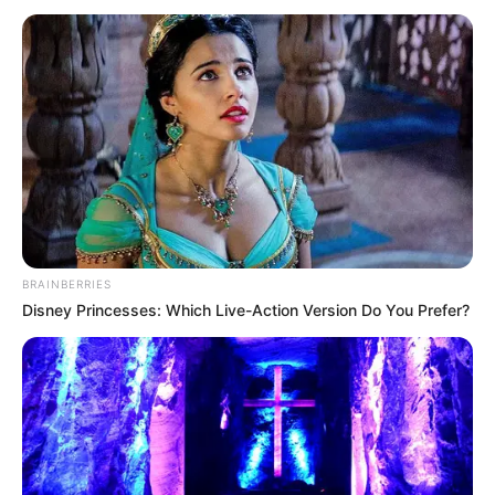
BRAINBERRIES
Disney Princesses: Which Live-Action Version Do You Prefer?
INSPIRASI
Mengenal Eva Braun, Wanita