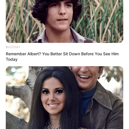
8 Kata Lucu Seputar Malam
Minggu ala Jomblo yang Bikin
Ngenes
BUZZDAY
Remember Albert? You Better Sit Down Before You See Him
Today
10 Desain Kanopi Tempat
Tidur, Serasa Beristirahat di
Kamar Raja