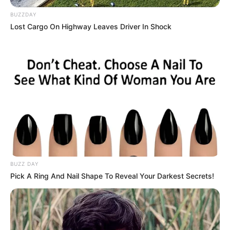
BUZZDAY
Fail! 10 Potret Makanan Gagal
Lost Cargo On Highway Leaves Driver In Shock
Dimasak yang Bikin Kamu
Nggak Selera
10 Pose Manekin Anti
Mainstream yang Konyol
Banget
BUZZ DAY
Pick A Ring And Nail Shape To Reveal Your Darkest Secrets!