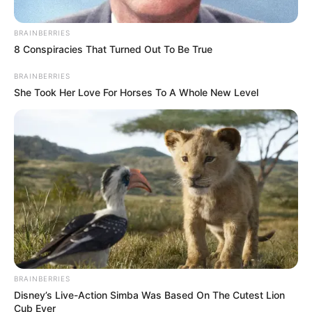
BRAINBERRIES
8 Conspiracies That Turned Out To Be True
BRAINBERRIES
She Took Her Love For Horses To A Whole New Level
(foto: allthatsinteresting)
Ada yang mengejutkan setelah pernikahannya dengan Adolf
Hitler dilangsungkan. Baru sekitar 40 jam setelah mengikat janji,
Eva tampak siap menjalankan apa yang pernah jadi wasiatnya. Ia
akan mati bersama Hitler.
BRAINBERRIES
Disney’s Live-Action Simba Was Based On The Cutest Lion
Hari itu 30 April 1945 posisi Nazi semakin terdesak. Hitler harus
Cub Ever