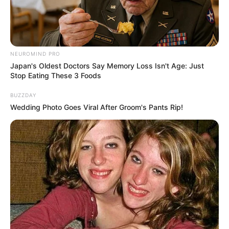
NEUROMIND PRO
Japan's Oldest Doctors Say Memory Loss Isn't Age: Just
Stop Eating These 3 Foods
BUZZDAY
Wedding Photo Goes Viral After Groom's Pants Rip!
Serem! 9 Chat Ojek Online &
Pelanggan Ini Bikin Auto
Merinding