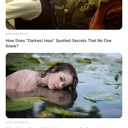
BRAINBERRIES
How Does "Darkest Hour" Spotted Secrets That No One
(foto: wsj)
Knew?
Baca selengkapnya
arrow_forward_ios
CTA FAVORITE
Eva Braun lahir di Muenchen pada 6 februari 1912. Pernah belajar