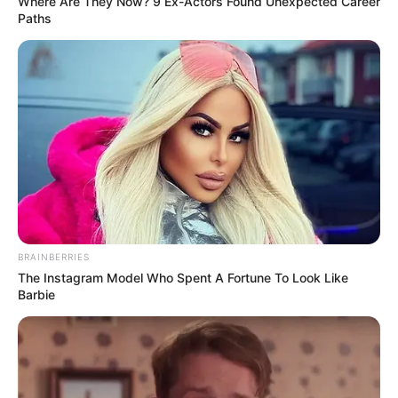
Where Are They Now? 9 Ex-Actors Found Unexpected Career
Paths
BRAINBERRIES
The Instagram Model Who Spent A Fortune To Look Like
Barbie
Meskipun bukan satu-satunya wanita yang ada di kehidupan
Hitler, tapi ia menjadi yang paling meninggalkan kesan.
Sejak awal ia banyak berkorban. Meski terpaut jarak usia 23 tahun
dengan Hitler, tapi ia sudah mantap dengan pilihannya.