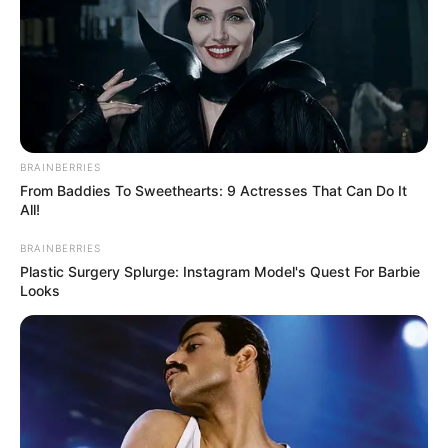
LIHAT ARTIKEL LAINNYA
BRAINBERRIES
From Baddies To Sweethearts: 9 Actresses That Can Do It
All!
BRAINBERRIES
Plastic Surgery Splurge: Instagram Model's Quest For Barbie
Looks
10 Universitas Terbaik di
Sejarah Bataviasche
Surabaya, Jadi Incaran
Nouvelles, Koran Pertama
Calon Mahasiswa
yang Terbit di Indonesia