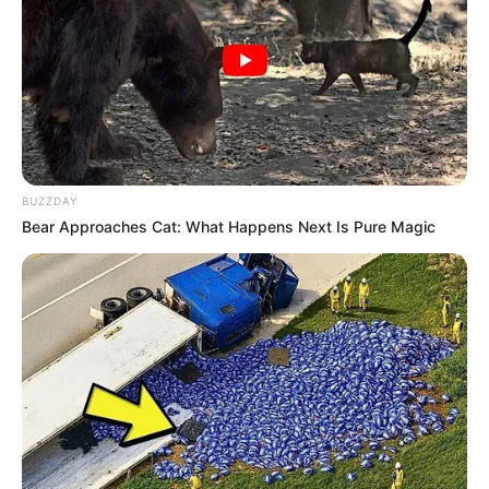
Langka Banget! 10 Pose Lucu
Katak yang Bikin Ketawa
Gemes
BUZZDAY
Bear Approaches Cat: What Happens Next Is Pure Magic
Ambyar! 10 Kalimat Baper
Pakai Bahasa Jawa Ini Bikin
Galau Abis