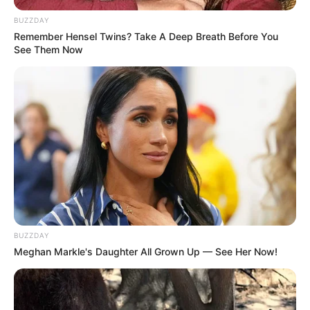
Bikin Ngakak, 10 Potret
Cosplay Murah Pakai Bahan
BUZZDAY
Seadanya
Remember Hensel Twins? Take A Deep Breath Before You
See Them Now
Anti Mainstream, 10 Cara
Membawa Barang Belanjaan
Versi Warga Thailand
BUZZDAY
Meghan Markle's Daughter All Grown Up — See Her Now!