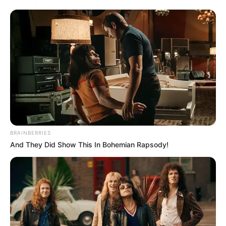
mengambil keputusan segera. Beberapa pesan sudah disampaikan
Hitler ke bawahan. Hitler meminta agar jenazahnya dibakar
setelah kematiannya.
Memang banyak spekulasi soal kematian Hitler, tapi kabar paling
kuat adalah mati bunuh diri dengan menembakkan pistol ke
kepalanya.
Menyaksikan Hitler yang telah tewas mengenaskan, Eva Braun
juga ikut bunuh diri dengan meminum sianida.
TAGS
ADOLF HITLER
EVA BRAUN
STORY
BRAINBERRIES
And They Did Show This In Bohemian Rapsody!