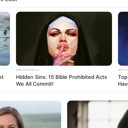
Baca selengkapnya
arrow_forward_ios
Fa
Di
Ng
BRAINBERRIES
BRAIN
et
Hidden Sins: 15 Bible Prohibited Acts
Top
We All Commit!
Hav
10
Ma
ta Marsha Timothy
Ba
Mute