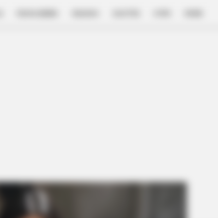
E
FILM & SERIES
NGAKAK
QUOTES
HYPE
MORE