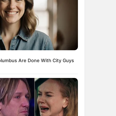
Kata Lucu Seputar Malam
nggu ala Jomblo yang Bikin
enes
lumbus Are Done With City Guys
 Desain Kanopi Tempat
dur, Serasa Beristirahat di
mar Raja