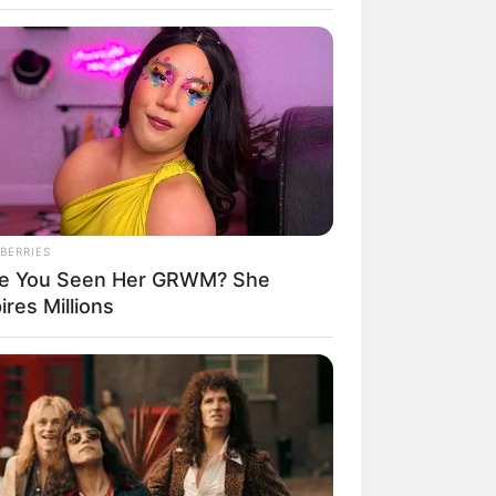
BERRIES
e You Seen Her GRWM? She
rem! 9 Chat Ojek Online &
ires Millions
langgan Ini Bikin Auto
rinding