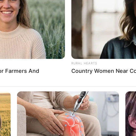
8 
Mi
Ng
RURAL HEARTS
For Farmers And
Country Women Near Co
10
Ti
Ka