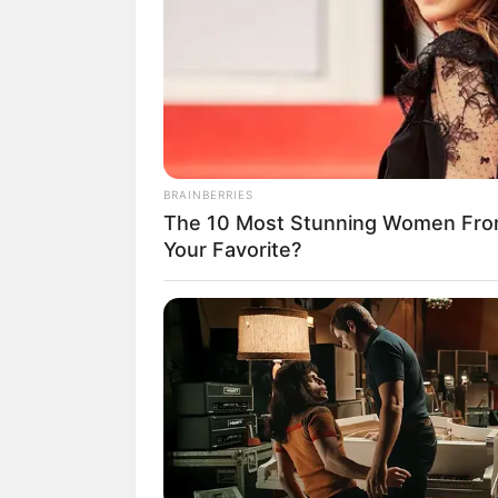
SHARE
TWEET
SHARE
Yoriko Angeline adalah seorang aktris,
Banjarmasin, Kalimantan Selatan, Indon
BRAINBERRIES
Ia mulai dikenal sejak menjadi anggota 
The 10 Most Stunning Women Fro
karakternya sebagai Wati dalam series d
Your Favorite?
1991
(2019).
Daftar isi
Karier
Yoriko Angelin meniti karir sebagai aktr
Mempunyai paras yang cantik dan suara 
dunia hiburan.