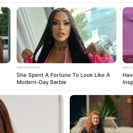
ko Angeline
BRAINBERRIES
BRAIN
She Spent A Fortune To Look Like A
Hav
54
Se
Modern-Day Barbie
Insp
VOTE
Pe
s love
Me
Umur:
Profesi:
ntan
23 Tahun
Aktris
,
Model
,
Penyanyi
,
Presenter