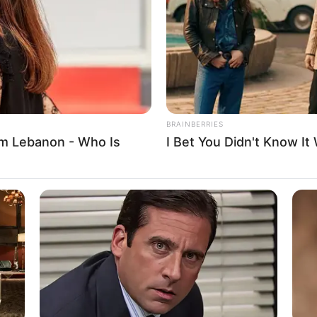
WHATSAPP
TELEGRAM
LINE
Bi
Co
Edit
Se
 model, penyanyi, dan pembawa acara yang berasal dari
esia.
BRAINBERRIES
girlgroup
Teenebelle.
Di dunia akting, ia dikenal lewat
m Lebanon - Who Is
I Bet You Didn't Know It
ilan diantaranya
Dilan 1990
(2018) dan
Dilan
An
Me
Ve
is dan juga penyanyi di industri entertaiment Indonesia.
yang merdu sudah bisa dijadikan modal untuk berkarir di