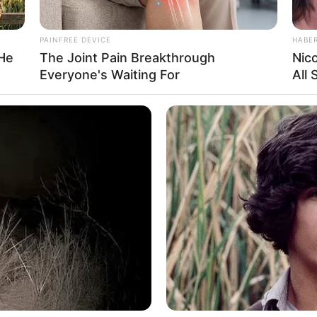
PAINFREE DEVICE
HABE
 He
The Joint Pain Breakthrough
Nic
Everyone's Waiting For
All
Ta
Ha
90
instagram/yorikooangln_)
s Pebrianto
s Yori