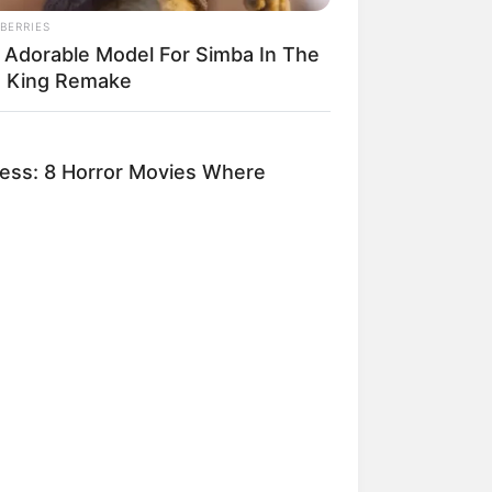
BERRIES
 Adorable Model For Simba In The
ngka Banget! 10 Pose Lucu
n King Remake
tak yang Bikin Ketawa
mes
ness: 8 Horror Movies Where
byar! 10 Kalimat Baper
kai Bahasa Jawa Ini Bikin
lau Abis