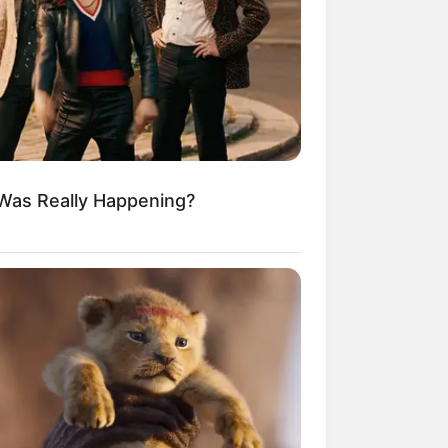
kin Ngakak, 10 Potret
splay Murah Pakai Bahan
adanya
 Was Really Happening?
ti Mainstream, 10 Cara
mbawa Barang Belanjaan
rsi Warga Thailand