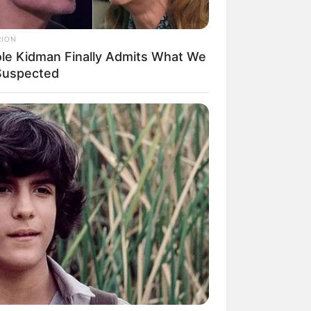
RION
ole Kidman Finally Admits What We
 Suspected
mpil Lebih Modern, 7 Potret
sil Renovasi Rumah Berusia
 Tahun