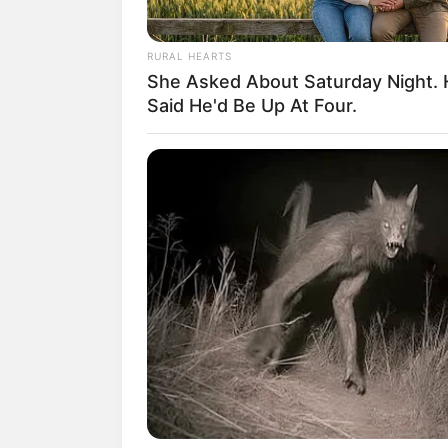
RURAL HEARTS
She Asked About Saturday Night.
Said He'd Be Up At Four.
(foto: 
Biodata & Profil
Nama Lengkap: Yoriko Angeline Agu
Nama Panggung: Yoriko Angeline
Nama Panggilan: Yoko / Yoriko, Teen