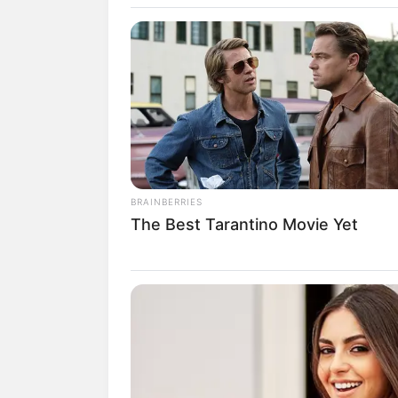
Yori
BRAINBERRIES
The Best Tarantino Movie Yet
fan
Tanggal Lahir:
Tempat Lahir:
23 Agustus
2002
Banjarmasin
,
Kalima
Selatan
,
Indonesia