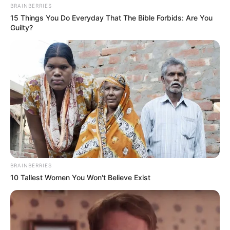
BRAINBERRIES
15 Things You Do Everyday That The Bible Forbids: Are You
Guilty?
(foto: instagram/marshatimothy)
5. Karir modelingnya masih aktif hingga saat ini
BRAINBERRIES
10 Tallest Women You Won't Believe Exist