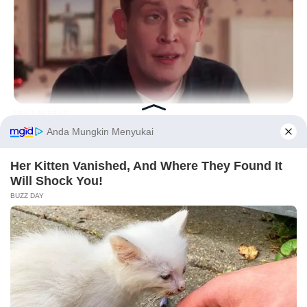
(foto: instagram/marshatimothy)
FAQ
Siapa Marsha Timothy
?
BRAINBERRIES
Dia adalah aktris, model kelahiran Jakarta.
Culkin Cracks Up The Web With His Own Version Of ‘Home
Alone’
Siapa nama asli Marsha Timothy?
Before You Go
Nama aslinya adalah Marsha Timothy.
Apa yang membuat Marsha Timothy
menjadi terkenal?
Dia terkenal karena pemain film
Marlina Si Pembunuh dalam
Empat Babak
(2017).
Marsha Timothy asalnya dari mana?
Dia berasal dari Jakarta dan tinggal di Jakarta.