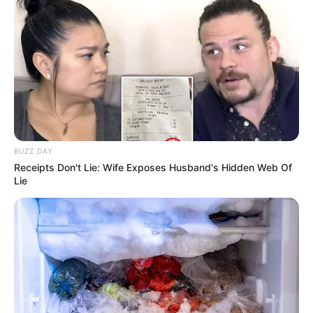
BUZZ DAY
Receipts Don't Lie: Wife Exposes Husband's Hidden Web Of
(foto: instagram/marshatimothy)
Lie
Biodata & Profil
Nama Lengkap: Marsha Timothy
Nama Panggung: Marsha Timothy
Nama Panggilan: Marsha
Tempat, Tanggal Lahir: Jakarta, 8 Januari 1979