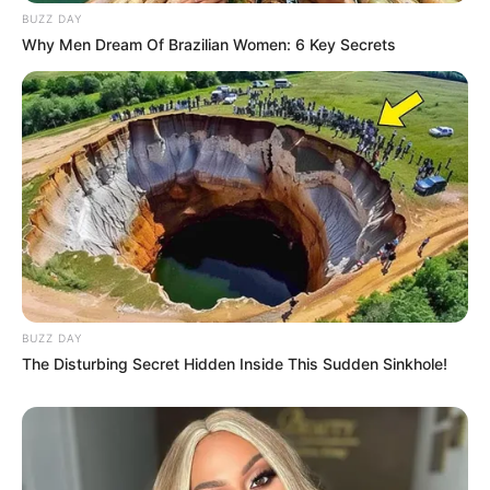
BUZZ DAY
Why Men Dream Of Brazilian Women: 6 Key Secrets
BUZZ DAY
The Disturbing Secret Hidden Inside This Sudden Sinkhole!
(foto: instagram/marshatimothy)