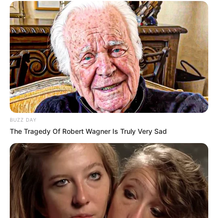
2012. Keduanya memiliki putri bernama Jizzy Pearl Bastian yang
lahir pada 12 Juli 2013.
Kekayaan
Tidak diketahui pasti berapa total kekayaan Marsha Timothy,
kekayaannya berasal dari kariernya sebagai aktris, model.
Kontroversi
–
BUZZ DAY
Fakta Menarik
The Tragedy Of Robert Wagner Is Truly Very Sad
Merupakan keturunana Palembang, Batak, Tionghoa dan
Jerman.
Telah berkarir sejak tahun 2006, ia telah mengukir banyak
prestasi dibidang seni peran. Ia memenangkan penghargaan
Piala Maya, dengan kategori Pemeran Utama Wanita Terbaik.