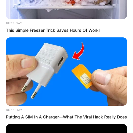
Kewarganegaraan: Indonesia
Agama: Islam
BUZZ DAY
Profesi: Aktris, Model
This Simple Freezer Trick Saves Hours Of Work!
Hobi: bernyanyi, kuliner
Facebook: –
Twitter:
@marshatimothy2
Threads: –
Instagram:
@marshatimothy
TikTok: –
Youtube: –
BUZZ DAY
Tinggi, Berat & Penampilan Fisik
Putting A SIM In A Charger—What The Viral Hack Really Does
Tinggi: 169 cm