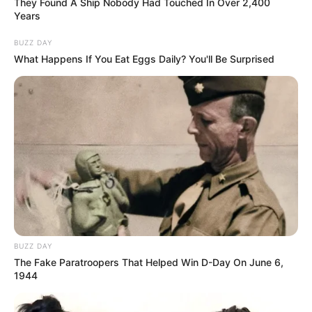
They Found A Ship Nobody Had Touched In Over 2,400
Years
BUZZ DAY
What Happens If You Eat Eggs Daily? You'll Be Surprised
Baca juga:
Biodata, Profil, dan Fakta Laura Theux
Mute
BUZZ DAY
The Fake Paratroopers That Helped Win D-Day On June 6,
1944