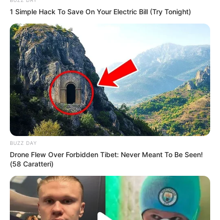
1 Simple Hack To Save On Your Electric Bill (Try Tonight)
(foto: instagram/marshatimothy)
2. Dengan balutan dres ala India, Marsha menghadiri acara
bergensi
BUZZ DAY
Drone Flew Over Forbidden Tibet: Never Meant To Be Seen!
(58 Caratteri)