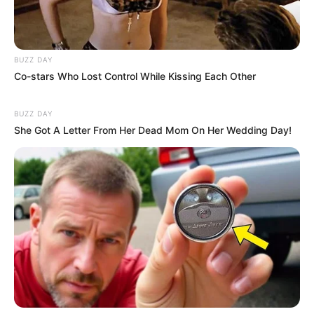
Gara-Gara Marni
(SCTV)
Pacarin Camat
(RCTI)
Satu Cinta untuk Selamanya
(SCTV)
BUZZ DAY
Co-stars Who Lost Control While Kissing Each Other
Hatiku dicuri Mas Paijo
(SCTV)
Dikejar Teller Teler
(SCTV)
BUZZ DAY
She Got A Letter From Her Dead Mom On Her Wedding Day!
Ngatman dan Robin
(RCTI )
Arya Kamandana
(RCTI)
Ranjang Rumput Hijau
Nyanyian Cinta
Kekasih
Model Video Musik
Patah –
Iwan Fals (2021)