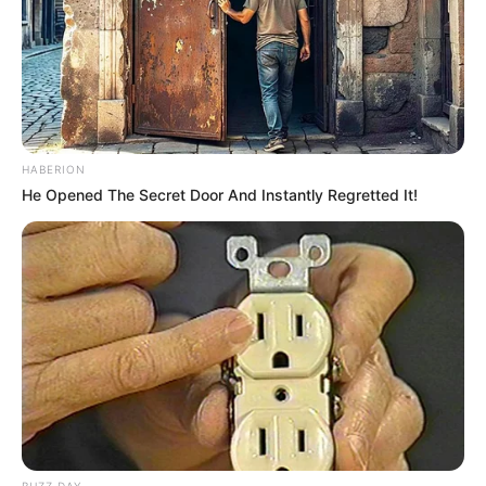
HABERION
He Opened The Secret Door And Instantly Regretted It!
BUZZ DAY