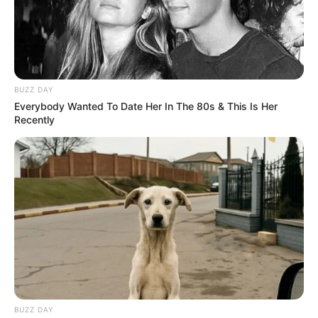
BUZZ DAY
Everybody Wanted To Date Her In The 80s & This Is Her
Recently
Film
Monster
(-)
Lyora: Penantian Buah Hati
(2025)
Titip Surat untuk Tuhan
(2024)
BUZZ DAY