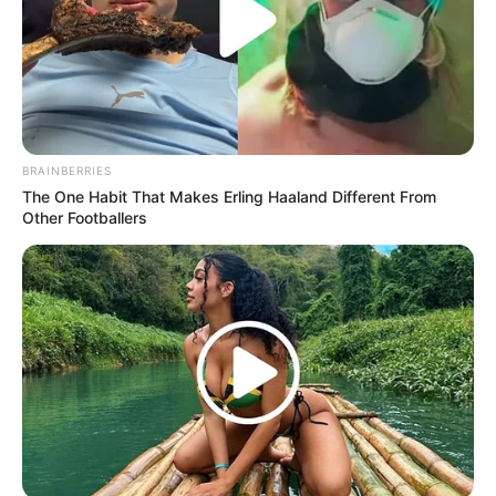
BRAINBERRIES
The One Habit That Makes Erling Haaland Different From
Other Footballers
(foto: instagram/marshatimothy)
3. Tampak serasi dengan sang suami, Marsha tampak
menggunakan busana khas India