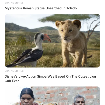
BRAINBERRIES
Mysterious Roman Statue Unearthed In Toledo
LIHAT ARTIKEL LAINNYA
10 Universitas Terbaik di
Sejarah Bataviasche
Surabaya, Jadi Incaran
Nouvelles, Koran Pertama
Calon Mahasiswa
yang Terbit di Indonesia
BRAINBERRIES
Disney’s Live-Action Simba Was Based On The Cutest Lion
Cub Ever