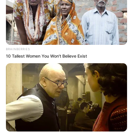
Sejarah Terbentuknya
Mengenal Barbarossa,
Taliban, Kini Kembali
Pelaut Muslim yang
Menguasai Afghanistan
Dicitrakan Negatif oleh
Dunia Barat
BRAINBERRIES
10 Tallest Women You Won't Believe Exist
Kekejaman Khmer Merah,
Kisah Kapal Padewakang,
Rezim Diktator yang
Tanpa Mesin Mampu
Menghabisi Nyawa
Berlayar ke Australia
Rakyatnya