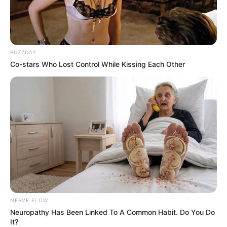
BUZZDAY
Co-stars Who Lost Control While Kissing Each Other
Anti Mainstream, 10 Cara
Membawa Barang Belanjaan
Versi Warga Thailand
Langka Banget! 10 Pose Lucu
NERVE FLOW
Katak yang Bikin Ketawa
Neuropathy Has Been Linked To A Common Habit. Do You Do
Gemes
It?