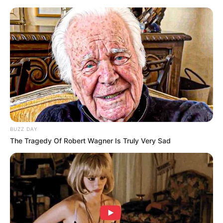
Serem! 9 Chat Ojek Online &
Pelanggan Ini Bikin Auto
Merinding
BUZZ DAY
The Tragedy Of Robert Wagner Is Truly Very Sad
Bikin Ngakak, 10 Potret
Cosplay Murah Pakai Bahan
Seadanya