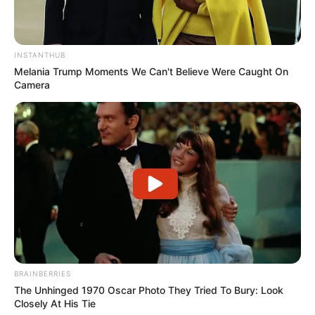
Pelantun syairnya duduk di sebelah kiri atau kanan penari.
Tentang adanya pelantun syair nasihat, di tari Saman pun
demikian.
INSTANTHUB
Melania Trump Moments We Can't Believe Were Caught On
Camera
BRAINBERRIES
The Unhinged 1970 Oscar Photo They Tried To Bury: Look
Closely At His Tie