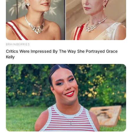
sudah banyak sekolah yang menjadikan tarian ini sebagai kegiatan
ekstrakurikuler.
Meskipun tidak menjadi pemainnya, sudah selayaknya setiap
generasi muda juga mengenal dan melestarikannya sebagai bentuk
apresiasi pada budaya negeri sendiri.
BRAINBERRIES
TAGS
STORY
TARI ACEH
TARI RATOH JAROE
Critics Were Impressed By The Way She Portrayed Grace
Kelly