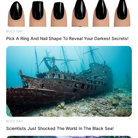
Nggak Selera
BUZZ DAY
Pick A Ring And Nail Shape To Reveal Your Darkest Secrets!
10 Pose Manekin Anti
Mainstream yang Konyol
Banget
BUZZ DAY
Scientists Just Shocked The World In The Black Sea!
8 Kata Lucu Seputar Malam
Minggu ala Jomblo yang Bikin