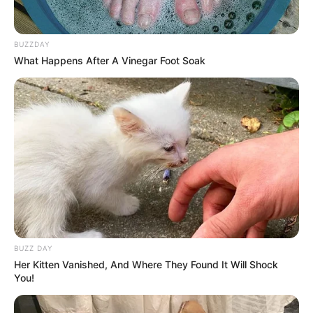
penjelasan berikut ini.
Baca juga:
Beda Kera dan Monyet, Bisa Dilihat dari Bentuk
Ekor dan Lengannya
BUZZDAY
What Happens After A Vinegar Foot Soak
Daftar isi
Tari Ratoh Jaroe diciptakan oleh Yusri Saleh ketika
mulai merantau ke Jakarta pada tahun 2ooo-an
BUZZ DAY
Her Kitten Vanished, And Where They Found It Will Shock
You!