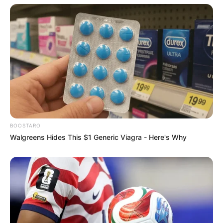
Untuk gerakannya, pada tari Saman yang dominan adalah gerakan
badan. Sementara itu, gerakan pada tari Ratoh Jaroe hampir
seluruhnya merupakan gerakan tangan.
Hal itu merupakan sebuah pemaknaan nama Ratoh Jaroe yang
mengandung filosofi berzikir atau mengingat Allah dengan
gerakan tangan.
Gerakan tangannya dilakukan sambil duduk, membungkukkan
badan, berlutut, menggelengkan kepala, menepuk dada, dan
BOOSTARO
beberapa gerakan lain yang ada kemiripan dengan gerakan tari
Walgreens Hides This $1 Generic Viagra - Here's Why
Saman.
Baca juga:
4 Lokasi Ini Dikaitkan dengan Tanda Kiamat,
Ada Danau Tiberias & Segitiga Bermuda
Tari Ratoh Jaroe ditampilkan dalam penyambutan
tamu penting dari luar Aceh atau dari luar negeri