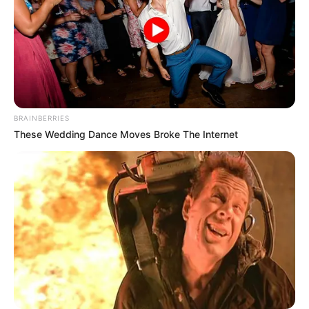
sekolah sebagai kegiatan ekstrakurikuler
BRAINBERRIES
These Wedding Dance Moves Broke The Internet
(foto: selasar)
Pada awalnya, kostum penarinya cenderung bermotif polos,
dengan dominasi warna kuning, merah, hijau, dan dikombinasikan
dengan kain tenun Aceh di bagian depan.