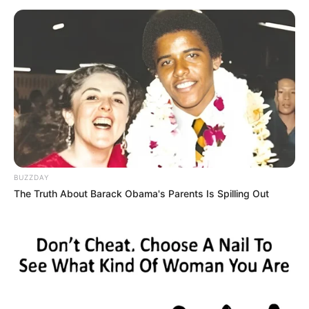
Ambyar! 10 Kalimat Baper
Pakai Bahasa Jawa Ini Bikin
Galau Abis
BUZZDAY
The Truth About Barack Obama's Parents Is Spilling Out
Fail! 10 Potret Makanan Gagal
Dimasak yang Bikin Kamu