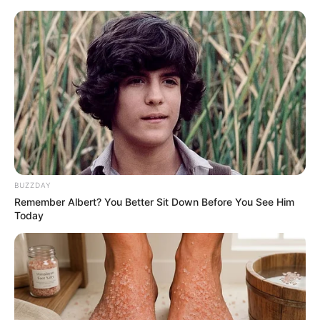
HOME
INSPIRASI
STYLE
FILM &
NGAKAK
QUOTES
HYPE
MORE
SERIES
BUZZDAY
Remember Albert? You Better Sit Down Before You See Him
Today