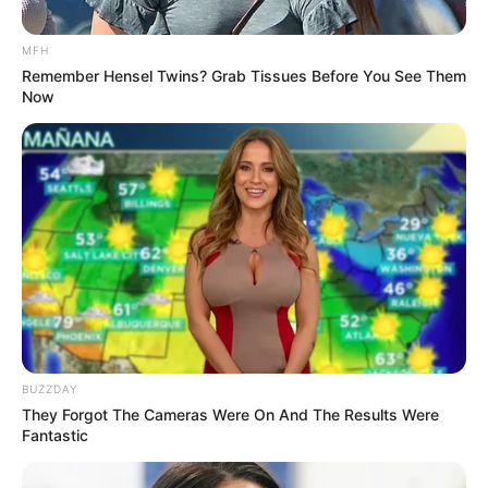
MFH
Remember Hensel Twins? Grab Tissues Before You See Them
Now
BUZZDAY
They Forgot The Cameras Were On And The Results Were
INSPIRASI
Fantastic
Tari Ratoh Jaroe, Bermakna