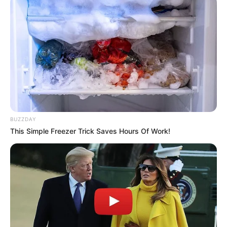
BUZZDAY
This Simple Freezer Trick Saves Hours Of Work!
(foto: neprona)
Ratoh Jaroe dimainkan dengan alunan alat musik Rapai yang
berbentuk mirip rebana. Bukan cuma alat musik Rapai yang
menjadi pengiringnya, tapi juga syair-syair bahasa Aceh yang
berisi tentang nasihat atau pesan Islami.