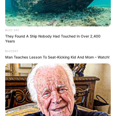
Kera memiliki ukuran lengan yang lebih panjang dan
badan yang lebih besar
BUZZ DAY
They Found A Ship Nobody Had Touched In Over 2,400
Years
BUZZDAY
Man Teaches Lesson To Seat-Kicking Kid And Mom – Watch!