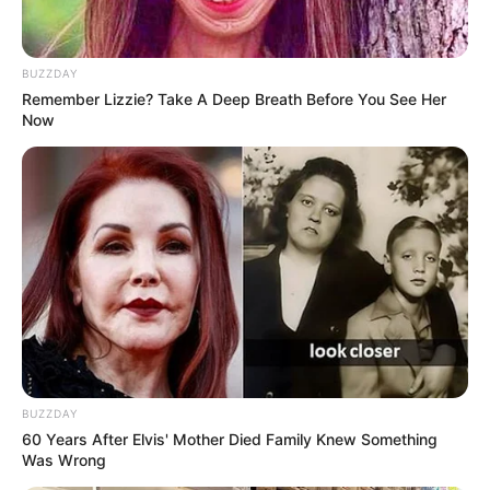
BUZZDAY
Remember Lizzie? Take A Deep Breath Before You See Her
Now
LIHAT ARTIKEL LAINNYA
BUZZDAY
60 Years After Elvis' Mother Died Family Knew Something
10 Universitas Terbaik di
Sejarah Bataviasche
Was Wrong
Surabaya, Jadi Incaran
Nouvelles, Koran Pertama