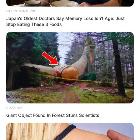
monyet suka berkelompok
NEUROMIND PRO
Japan's Oldest Doctors Say Memory Loss Isn't Age: Just
Stop Eating These 3 Foods
(foto: theconversation)
BUZZDAY
Giant Object Found In Forest Stuns Scientists
Ciri-ciri fisik lainnya yang menjadi perbedaan kera dan monyet
selanjutnya adalah bagian ekornya. Ekor monyet lebih panjang
dibandingkan kera.