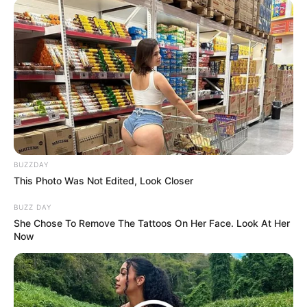
Calon Mahasiswa
yang Terbit di Indonesia
Sejarah Terbentuknya
Mengenal Barbarossa,
Taliban, Kini Kembali
Pelaut Muslim yang
Menguasai Afghanistan
Dicitrakan Negatif oleh
BUZZDAY
Dunia Barat
This Photo Was Not Edited, Look Closer
BUZZ DAY
She Chose To Remove The Tattoos On Her Face. Look At Her
Now
Kekejaman Khmer Merah,
Kisah Kapal Padewakang,