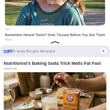
MFH
Remember Hensel Twins? Grab Tissues Before You See Them
Now
Before You Go
PRIVACY POLICY
DISCLAIMER
HUBUNGI KAMI
IKLAN
BRAINBERRIES
Copyright © 2026 dailysia.com.