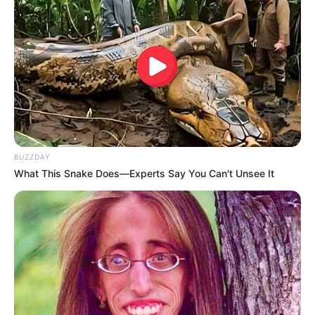
BUZZDAY
What This Snake Does—Experts Say You Can't Unsee It