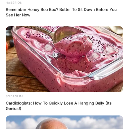
HABERION
Remember Honey Boo Boo? Better To Sit Down Before You
See Her Now
Serem! 9 Chat Ojek Online &
Pelanggan Ini Bikin Auto
SODASLIM
Merinding
Cardiologists: How To Quickly Lose A Hanging Belly (Its
Genius!)