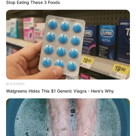
Stop Eating These 3 Foods
BOOSTARO
Walgreens Hides This $1 Generic Viagra - Here's Why
INSPIRASI
Beda Kera dan Monyet, Bisa