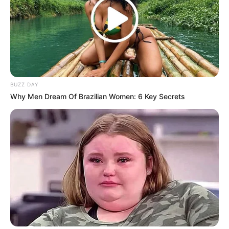
Rezim Diktator yang
Tanpa Mesin Mampu
Menghabisi Nyawa
Berlayar ke Australia
Rakyatnya
BUZZ DAY
Why Men Dream Of Brazilian Women: 6 Key Secrets