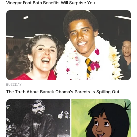
Vinegar Foot Bath Benefits Will Surprise You
Fail! 10 Potret Makanan Gagal
Dimasak yang Bikin Kamu
Nggak Selera
BUZZDAY
The Truth About Barack Obama's Parents Is Spilling Out
10 Pose Manekin Anti
Mainstream yang Konyol
Banget