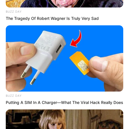
BUZZ DAY
The Tragedy Of Robert Wagner Is Truly Very Sad
BUZZ DAY
Putting A SIM In A Charger—What The Viral Hack Really Does
(foto: jcu)
Spesies seperti orangutan, gorilla, simpanse, dan siamang terkenal
sebagai hewan primata dengan fisik yang jauh lebih besar