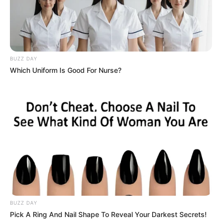
(foto: natureworldnews)
BUZZ DAY
Which Uniform Is Good For Nurse?
Baca selengkapnya
arrow_forward_ios
Beda antara kera dan monyet yang pertama adalah tentang
BUZZ DAY
Pick A Ring And Nail Shape To Reveal Your Darkest Secrets!
klasifikasi ilmiahnya. Kera digolongkan ke dalam
Mute