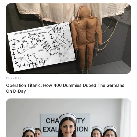
hewan primata ini, dimulai dari ciri fisiknya, klasifikasinya, sampai
habitatnya.
Daripada penasaran apa beda kera dan monyet, yuk kita simak
dulu penjelasannya berikut ini.
Baca juga:
Sejarah Plague Doctor, Pahlawan Bermasker
Paruh Burung Saat Wabah Black Death
Antara kera dan monyet memiliki klasifikasi ilmiah
yang tidak sama
BUZZDAY
Operation Titanic: How 400 Dummies Duped The Germans
On D-Day