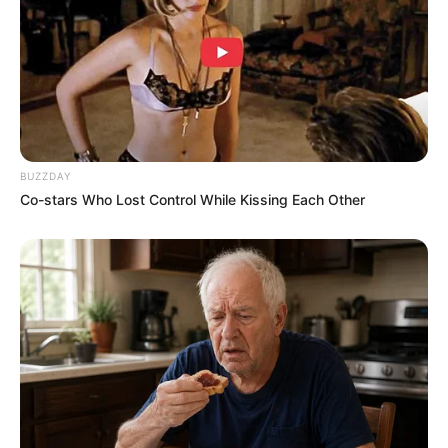
daripada beberapa spesies monyet.
Jika dibandingkan dengan monyet, ternyata kera juga punya
lengan dengan ukuran lebih panjang. Itulah mengapa kera cukup
mudah untuk bergelantungan atau mengayunkan badannya di
pohon.
Tentang caranya bergerak, monyet memang tidak mengayunkan
BUZZDAY
tubuhnya seperti yang dilakukan kera. Tapi monyet bisa berlarian
Co-stars Who Lost Control While Kissing Each Other
tanpa beban di antara banyak cabang, antara satu pohon ke pohon
lain.
Kaki dan tangannya sangat lincah bergerak. Kecepatan geraknya
setara dengan binatang mamalia yang lain seperti kucing atau
anjing.
Baca juga:
Kisah Hidup Ip Man, Mengajar Wing Chun
Sampai Akhir Hayat
Kera lebih cerdas dan suka menyendiri, sedangkan