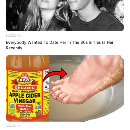
Langka Banget! 10 Pose Lucu
BUZZDAY
Katak yang Bikin Ketawa
Everybody Wanted To Date Her In The 80s & This Is Her
Gemes
Recently
Ambyar! 10 Kalimat Baper
Pakai Bahasa Jawa Ini Bikin
Galau Abis
BUZZDAY