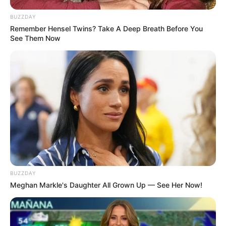
habitatnya di alam ini
BUZZDAY
Remember Hensel Twins? Take A Deep Breath Before You
See Them Now
(foto: journalofcuriousthing)
BUZZDAY
Meghan Markle's Daughter All Grown Up — See Her Now!
Itulah beberapa ciri-ciri yang menunjukkan beda kera dan monyet,
setelah selama ini mungkin kita anggap keduanya sama saja.