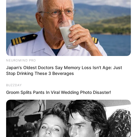
Bikin Ngakak, 10 Potret
Cosplay Murah Pakai Bahan
Seadanya
NEUROMIND PRO
Japan's Oldest Doctors Say Memory Loss Isn't Age: Just
Stop Drinking These 3 Beverages
BUZZDAY
Groom Splits Pants In Viral Wedding Photo Disaster!
Anti Mainstream, 10 Cara
Membawa Barang Belanjaan
Versi Warga Thailand