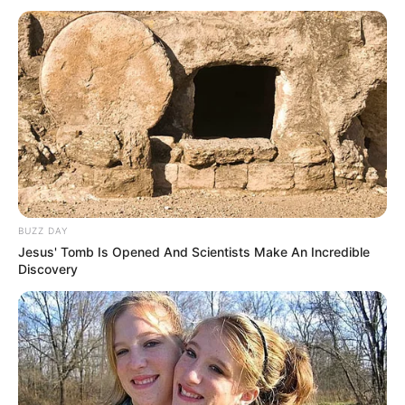
Tampil Lebih Modern, 7 Potret
Hasil Renovasi Rumah Berusia
90 Tahun
BUZZ DAY
Jesus' Tomb Is Opened And Scientists Make An Incredible
Discovery