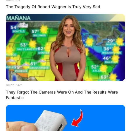
internet karena sudah tersimpan di galeri smartphone-mu.
The Tragedy Of Robert Wagner Is Truly Very Sad
Fitur SnapTik
BUZZ DAY
They Forgot The Cameras Were On And The Results Were
(foto: playstore)
Fantastic
Sebagai aplikasi downloader video, tentunya SnapTik
menawarkan fitur-fitur terbaik agar pengguna tertarik
menggunakan aplikasi dan situs ini. Dan kami telah berhasil
merangkum fitur yang diusung pada ulasan berikut ini.