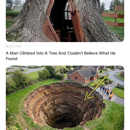
SnapTik pada pencarian Google.
4. Tempelkan url atau link video TikTok yang sudah kamu salin
tadi dan klik download
BUZZ DAY
A Man Climbed Into A Tree And Couldn't Believe What He
Found
(foto: snaptik)
5. Unduh video TikTok tanpa watermark melalui server 1 atau pun
server 2.