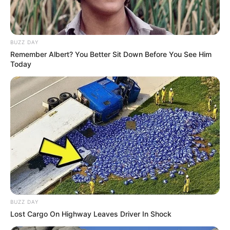
BUZZ DAY
Remember Albert? You Better Sit Down Before You See Him
(foto: playstore)
Today
4. Tunggu hingga proses selesai, dan videomu siap untuk diunduh
BUZZ DAY
Lost Cargo On Highway Leaves Driver In Shock