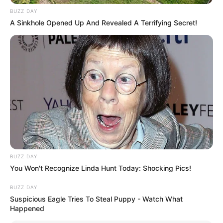
BUZZ DAY
A Sinkhole Opened Up And Revealed A Terrifying Secret!
(foto: snaptik)
Lewat aplikasi
Pastikan kamu sudah mengunduh aplikasi SnapTik di PlayStore
atau bisa melalui link berikut ini.
BUZZ DAY
1. Buka aplikasi TikTok dan salin url video TikTok yang ingin
You Won't Recognize Linda Hunt Today: Shocking Pics!
kamu unduh
BUZZ DAY
Suspicious Eagle Tries To Steal Puppy - Watch What
Happened