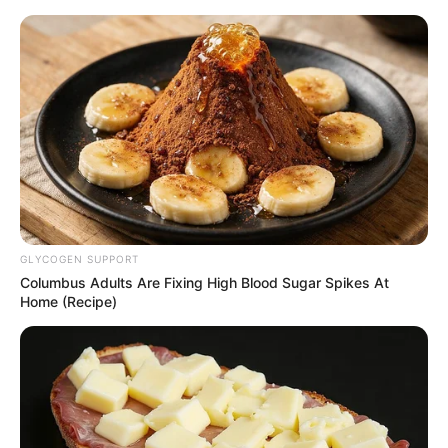
HOME
INSPIRASI
STYLE
FILM &
NGAKAK
QUOTES
HYPE
MORE
SERIES
GLYCOGEN SUPPORT
Columbus Adults Are Fixing High Blood Sugar Spikes At
Home (Recipe)