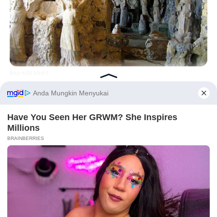
14 Cara Hapus
19 Situs dan Aplikasi
Background Foto atau
Download Lagu, Bisa
Gambar, Mudah dan
Dengar Musik Offline
Praktis
BRAINBERRIES
17 Rare Churches Underground That Still Exist
MusicallyDown:
Before You Go
Download Video dan
Audio TikTok Gratis Tanpa
Watermark
BRAINBERRIES