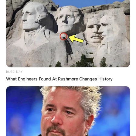
(foto: playstore)
5. Video TikTok tanpa watermark sudah dapat kamu tonton di
galeri.
Review aplikasi dan situs SnapTik
BUZZ DAY
What Engineers Found At Rushmore Changes History
(foto: playstore)
Ada kalanya kita lebih suka membuat video pada aplikasi TikTok