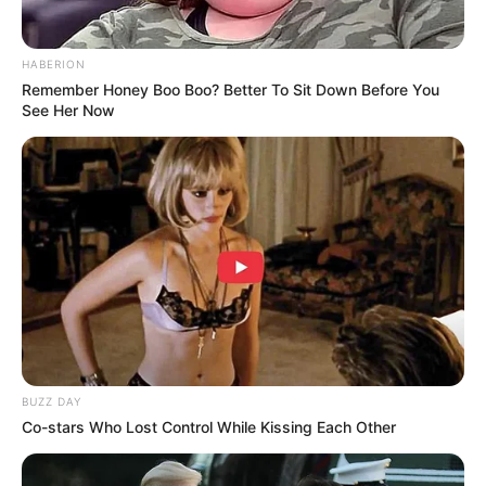
dapat menjadi bahan pertimbangan dan menjadi solusi bagi kamu
yang ingin mengunduh video TikTok tanpa watermark. Selamat
HABERION
mencoba!
Remember Honey Boo Boo? Better To Sit Down Before You
See Her Now
TAGS
APLIKASI ANDROID
DOWNLOAD VIDEO TIKTOK
SNAPTIK
TIKTOK DOWNLOADER
BUZZ DAY
Co-stars Who Lost Control While Kissing Each Other