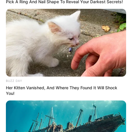
Pick A Ring And Nail Shape To Reveal Your Darkest Secrets!
aplikasi yang sudah eksis selama 6 tahun ini.
Video yang kita tonton pada TikTok dapat diunduh secara gratis
namun proses pengunduhan ini menghasilkan video dengan
watermark atau tanda cipta TikTok. Ya! Logo TikTok muncul dari
awal hingga akhir video.
Logo ini akan sangat mengganggu ketika kita ingin mengunggah
video tersebut di sosial media lainnya. SnapTik hadir untuk
menjawab permasalahan itu.
Baca juga:
YouTube Vanced, Nonton Video Gratis Tanpa
BUZZ DAY
Iklan
Her Kitten Vanished, And Where They Found It Will Shock
You!
Apa itu SnapTik?