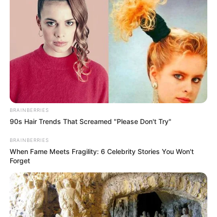
LIHAT ARTIKEL LAINNYA
BRAINBERRIES
15 Aplikasi Penghasil
10 Emulator
90s Hair Trends That Screamed "Please Don't Try"
Uang, Cuma Modal
Android Gratis, Bisa Main
Internet dan HP
Game Android di PC
BRAINBERRIES
When Fame Meets Fragility: 6 Celebrity Stories You Won't
Forget