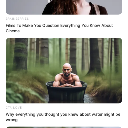
BRAINBERRIES
10 Desain Kanopi Tempat
Films To Make You Question Everything You Know About
Tidur, Serasa Beristirahat di
Cinema
Kamar Raja
Tampil Lebih Modern, 7 Potret
Hasil Renovasi Rumah Berusia
90 Tahun
CTA LOVE
Why everything you thought you knew about water might be
wrong