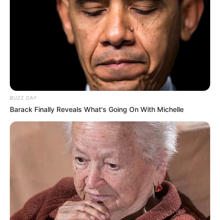
Manajer Choi berjanji dilain kesempatan ia akan memilihkan
peran yang berakhir bahagia untuk Joon Young.
Disisi lain seorang wanita bernama No Eul sedang melakukan
pengintaian mengenai pembuangan limbah yang dilakukan oleh
beberapa onum, fokus No Eul harus terganggu karena cuaca yang
hujan.
BUZZ DAY
Barack Finally Reveals What's Going On With Michelle