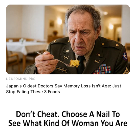
HOME
INSPIRASI
STYLE
FILM &
NGAKAK
QUOTES
HYPE
MORE
SERIES
NEUROMIND PRO
Japan's Oldest Doctors Say Memory Loss Isn't Age: Just
Stop Eating These 3 Foods