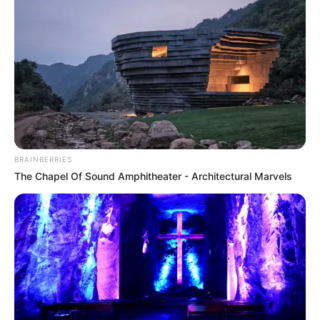
Anti Mainstream, 10 Cara
Membawa Barang Belanjaan
Versi Warga Thailand
BRAINBERRIES
The Chapel Of Sound Amphitheater - Architectural Marvels
Langka Banget! 10 Pose Lucu
Katak yang Bikin Ketawa
Gemes