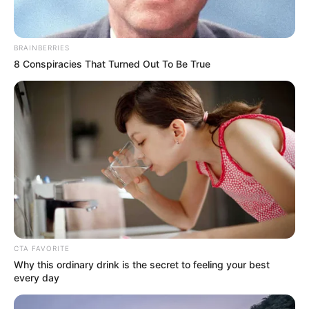
Serem! 9 Chat Ojek Online &
Pelanggan Ini Bikin Auto
Merinding
BRAINBERRIES
8 Conspiracies That Turned Out To Be True
Bikin Ngakak, 10 Potret
Cosplay Murah Pakai Bahan
Seadanya
CTA FAVORITE
Why this ordinary drink is the secret to feeling your best
every day