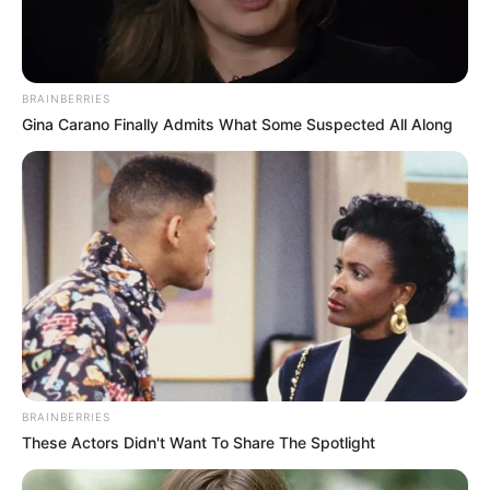
BRAINBERRIES
Gina Carano Finally Admits What Some Suspected All Along
Sinopsis I Can Hear Your
Voice Episode 2: Soo Ha
Berusaha Menemukan
Hye Sung
BRAINBERRIES
These Actors Didn't Want To Share The Spotlight