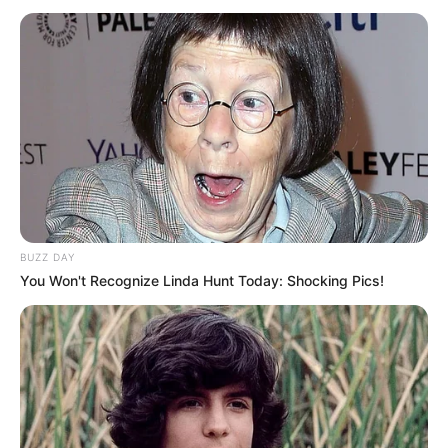
BUZZ DAY
You Won't Recognize Linda Hunt Today: Shocking Pics!
RECAP
Sinopsis Uncontrollably Fond
Episode 1: Aktor Tampan Shin