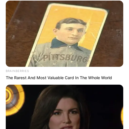
Sinopsis I Can Hear Your
Sinopsis I Can Hear Your
Voice Episode 5: Hye
Voice Episode 4:
Sung dan Soo Ha
Seseorang Melakukan
Bertemu dengan Joon
Teror Kepada Hye Sung
Guk
BRAINBERRIES
The Rarest And Most Valuable Card In The Whole World
Sinopsis I Can Hear Your
Voice Episode 3: Hye Sun
Rela Menyamar Demi
Menyelamatkan Seon Bin