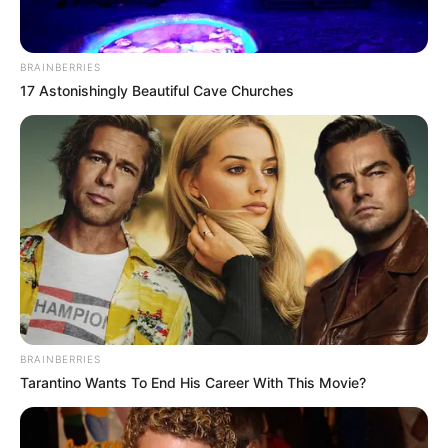
Ambyar! 10 Kalimat Baper
Pakai Bahasa Jawa Ini Bikin
BRAINBERRIES
Galau Abis
17 Astonishingly Beautiful Cave Churches
Fail! 10 Potret Makanan Gagal
Dimasak yang Bikin Kamu
Nggak Selera
BRAINBERRIES
Tarantino Wants To End His Career With This Movie?