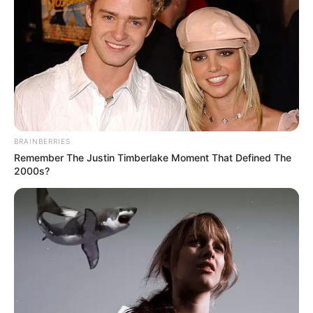
10 Pose Manekin Anti
Mainstream yang Konyol
Banget
BRAINBERRIES
Remember The Justin Timberlake Moment That Defined The
2000s?
8 Kata Lucu Seputar Malam
Minggu ala Jomblo yang Bikin
Ngenes