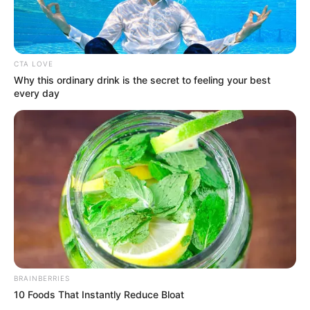
CTA LOVE
Why this ordinary drink is the secret to feeling your best
every day
LIHAT ARTIKEL LAINNYA
So Close, Yet So Far
The Time Left Between
Us
BRAINBERRIES
10 Foods That Instantly Reduce Bloat