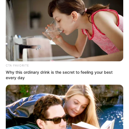
LIHAT ARTIKEL LAINNYA
CTA FAVORITE
So Close, Yet So Far
The Time Left Between
Why this ordinary drink is the secret to feeling your best
every day
Us