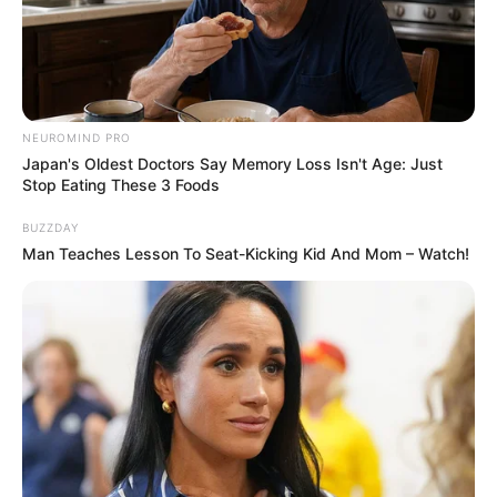
Tidur, Serasa Beristirahat di
Kamar Raja
NEUROMIND PRO
Japan's Oldest Doctors Say Memory Loss Isn't Age: Just
Stop Eating These 3 Foods
BUZZDAY
Tampil Lebih Modern, 7 Potret
Man Teaches Lesson To Seat-Kicking Kid And Mom – Watch!
Hasil Renovasi Rumah Berusia
90 Tahun