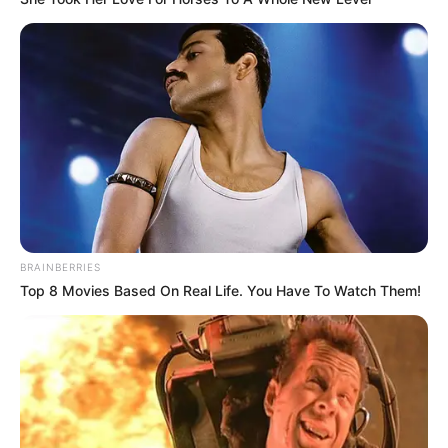
Langka Banget! 10 Pose Lucu
Katak yang Bikin Ketawa
Gemes
BRAINBERRIES
Top 8 Movies Based On Real Life. You Have To Watch Them!
Ambyar! 10 Kalimat Baper
Pakai Bahasa Jawa Ini Bikin
Galau Abis