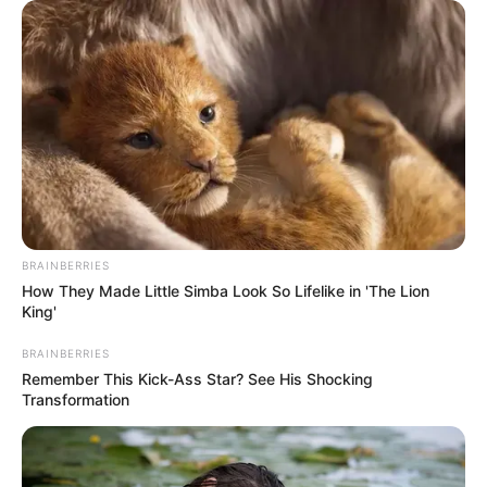
Sinopsis I Can Hear Your
Voice Episode 2: Soo Ha
Berusaha Menemukan
Hye Sung
BRAINBERRIES
How They Made Little Simba Look So Lifelike in 'The Lion
King'
BRAINBERRIES
Remember This Kick-Ass Star? See His Shocking
Transformation