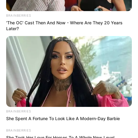
BRAINBERRIES
'The OC' Cast Then And Now - Where Are They 20 Years
Later?
Bikin Ngakak, 10 Potret
Cosplay Murah Pakai Bahan
Seadanya
BRAINBERRIES
Anti Mainstream, 10 Cara
She Spent A Fortune To Look Like A Modern-Day Barbie
Membawa Barang Belanjaan
Versi Warga Thailand
BRAINBERRIES
She Took Her Love For Horses To A Whole New Level