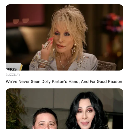
HOME
INSPIRASI
STYLE
FILM &
NGAKAK
QUOTES
HYPE
MORE
SERIES
BUZZDAY
We’ve Never Seen Dolly Parton's Hand, And For Good Reason