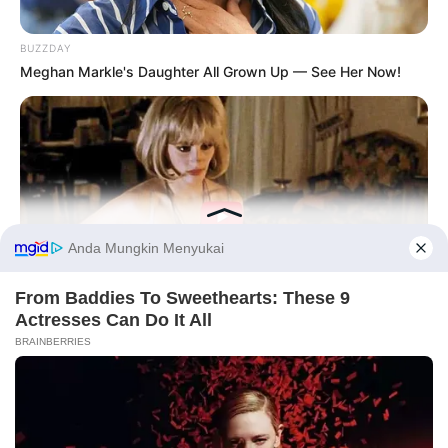
BUZZDAY
Meghan Markle's Daughter All Grown Up — See Her Now!
Before You Go
BUZZDAY
PRIVACY POLICY
DISCLAIMER
HUBUNGI KAMI
IKLAN
Co-stars Who Lost Control While Kissing Each Other