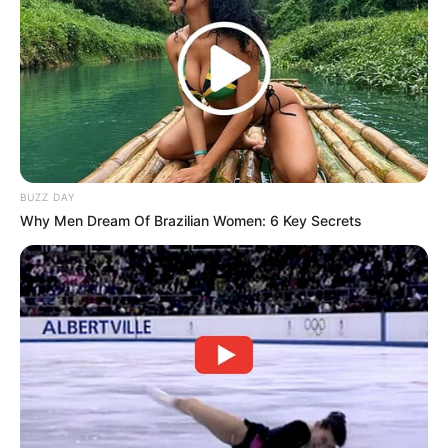
Terungkaplah bahwa surat ini merupakan tulisan tangan ibu Lee
Young, di surat ini dijelaskan bahwa ibu Lee Young dipaksa oleh
kasim Hun agar tidak mengajarkan kebaikan kepada Lee Young
sehingga berujung dengan terbunuhnya ibu Lee Young.
Tentu hal ini sangat mengejutkan semua orang sehingga raja dan
Lee Young sepakat untuk menjatuhi hukuman mati bagi Kim Hun,
Kim Ui Gyo, dan Kim Geun Gyo.
BUZZ DAY
Ratu yang selama ini menyembunyikan identitas bayi yang
Why Men Dream Of Brazilian Women: 6 Key Secrets
sebenarnya pun dicopot jabatan nya dan di usir dari istana. Hong
Gyeon Nae dan Hong Ra On pun dibebaskan dari hukuman yang
menjeratnya,
Ha Yeon yang selama ini menjadi istri Lee Young pun
memutuskan untuk minta jabatan nya dicopot dan dibiarkan pergi
dari istana, ia ingin hidup sebagai orang biasa dan hal ini
dikabulkan oleh pihak istana.
Kehidupan istana kembali kondusif sejak pengangkatan Lee