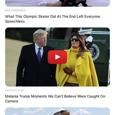
Young sebagai raja baru, Ra On kini membuka usaha toko buku
dan hidup dengan tenang bersama keluarga nya, Lee Young juga
BRAINBERRIES
kerap kali mendatangi Ra On dan mengobrol bersama.
What This Olympic Skater Did At The End Left Everyone
Speechless
Baca juga:
Sinopsis Love in the Moonlight Episode 1 – 18
Lengkap
TAGS
LOVE IN THE MOONLIGHT
SINOPSIS
INSTANTHUB
Melania Trump Moments We Can't Believe Were Caught On
Camera