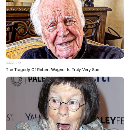
BUZZ DAY
The Tragedy Of Robert Wagner Is Truly Very Sad
Serem! 9 Chat Ojek Online &
Pelanggan Ini Bikin Auto
Merinding