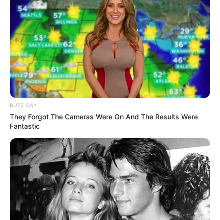
Langka Banget! 10 Pose Lucu
Katak yang Bikin Ketawa
Gemes
BUZZ DAY
They Forgot The Cameras Were On And The Results Were
Fantastic
Ambyar! 10 Kalimat Baper
Pakai Bahasa Jawa Ini Bikin
Galau Abis