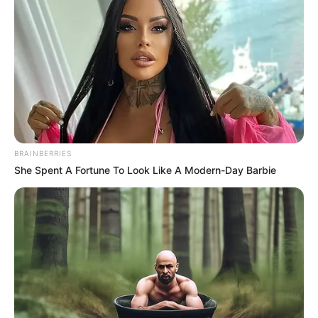
(foto: beritasatu)
BRAINBERRIES
She Spent A Fortune To Look Like A Modern-Day Barbie
Dalam proses naik ke permukaan tanah, magma cair mengalami
proses pendinginan dan hidrotermal sehingga terbentuk menjadi
batuan dan mineral.
Jika menjadi mineral, maka nantinya dapat berubah kembali
menjadi nikel, emas, tembaga, besi, dan lain sebagainya.