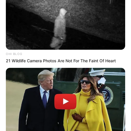
Kekejaman Khmer Merah,
Kisah Kapal Padewakang,
Rezim Diktator yang
Tanpa Mesin Mampu
Menghabisi Nyawa
Berlayar ke Australia
Rakyatnya
TULIS KOMENTAR
OHI BLOG
21 Wildlife Camera Photos Are Not For The Faint Of Heart
Alamat email Anda tidak akan dipublikasikan.
Ruas yang wajib ditandai
*