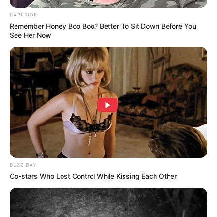
10 Universitas Terbaik di
Sejarah Bataviasche
HABERION
Surabaya, Jadi Incaran
Nouvelles, Koran Pertama
Remember Honey Boo Boo? Better To Sit Down Before You
Calon Mahasiswa
yang Terbit di Indonesia
See Her Now
Sejarah Terbentuknya
Mengenal Barbarossa,
Taliban, Kini Kembali
Pelaut Muslim yang
Menguasai Afghanistan
Dicitrakan Negatif oleh
Dunia Barat
BUZZ DAY
Co-stars Who Lost Control While Kissing Each Other