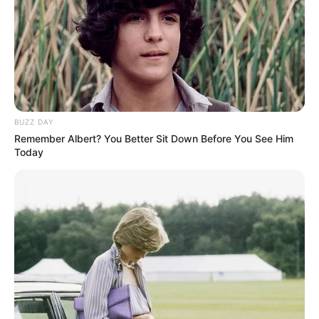
BUZZ DAY
Remember Albert? You Better Sit Down Before You See Him
Today
(foto: bisnis)
Batu akik, bersama keris atau kulit binatang juga sempat dipercaya
sebagai benda yang memiliki kekuatan magis sehingga diburu dan
digemari oleh peminatnya.
Pada saat itu, banyak pedagang yang mencari benda-benda magis
seperti itu batu akik dari masyarakat untuk dijual kembali dengan
harga yang tinggi.