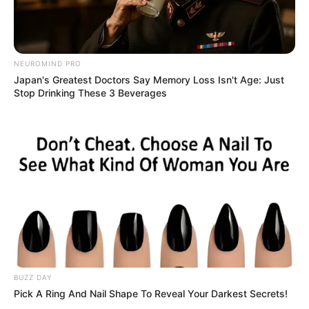
NEUROMIND PRO
Japan's Greatest Doctors Say Memory Loss Isn't Age: Just
Stop Drinking These 3 Beverages
(foto: pinterest)
Di Indonesia, batu ini sempat menjadi benda yang dikuburkan
dalam candi pada masa Hindu-Buddha.
Pada saat itu, yang dikubukan bukan hanya mayat atau jenazah,
melainkan macam-macam benda seperti potongan berbagai jenis
logam, saji-sajian, dan batu akik.
BUZZ DAY
Selain itu, pada masa kerajaan, batu ini sempat dijadikan salah satu
Pick A Ring And Nail Shape To Reveal Your Darkest Secrets!
komoditas perdagangan.