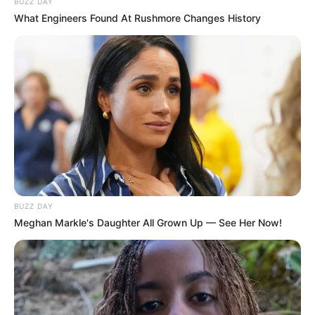
BUZZ DAY
What Engineers Found At Rushmore Changes History
8 Kata Lucu Seputar Malam
Minggu ala Jomblo yang Bikin
Ngenes
BUZZ DAY
Meghan Markle's Daughter All Grown Up — See Her Now!
10 Desain Kanopi Tempat
Tidur, Serasa Beristirahat di