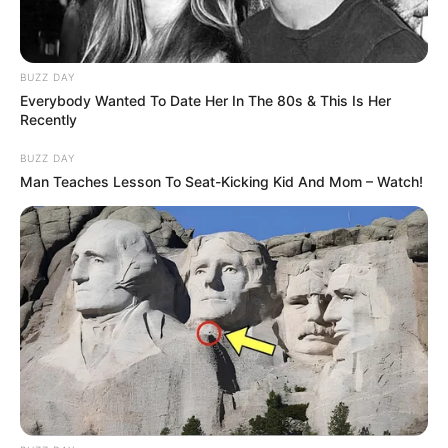
BUZZ DAY
Everybody Wanted To Date Her In The 80s & This Is Her
Recently
BUZZ DAY
Fail! 10 Potret Makanan Gagal
Man Teaches Lesson To Seat-Kicking Kid And Mom – Watch!
Dimasak yang Bikin Kamu
Nggak Selera
10 Pose Manekin Anti
Mainstream yang Konyol
Banget