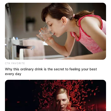
Baca juga:
Cerita di Balik Permen Lollipop, Dulunya Berasal
dari Pacuan Kuda
Daftar isi
Sejarah batu akik sudah dipakai manusia purba
sejak ribuan tahun
CTA FAVORITE
Why this ordinary drink is the secret to feeling your best
every day