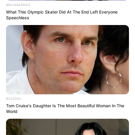
BRAINBERRIES
What This Olympic Skater Did At The End Left Everyone
Speechless
Ambyar! 10 Kalimat Baper
Pakai Bahasa Jawa Ini Bikin
Galau Abis
BUZZDAY
Fail! 10 Potret Makanan Gagal
Tom Cruise's Daughter Is The Most Beautiful Woman In The
Dimasak yang Bikin Kamu
World
Nggak Selera