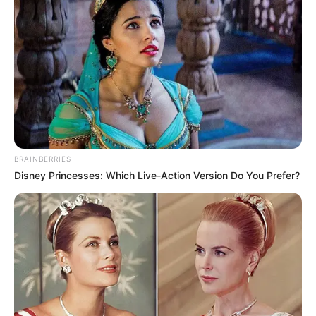
(foto: gardenista)
7. Varietas mini love termasuk berukuran kecil
sekitar 2,2 kg, namun kulitnya tebal sehingga bisa
tahan lebih baik dan tidak gampang rusak
BRAINBERRIES
Disney Princesses: Which Live-Action Version Do You Prefer?