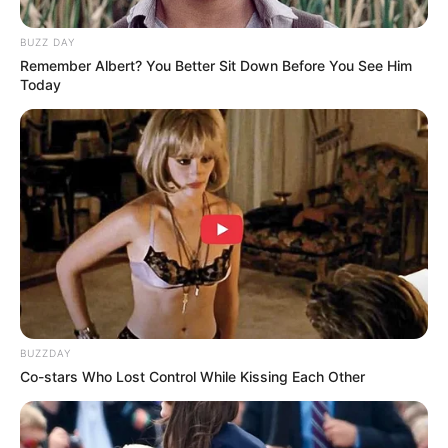
BUZZ DAY
Remember Albert? You Better Sit Down Before You See Him
Today
(foto: alseed)
2. Jenis triple crown adalah jenis yang agak susah
untuk tumbuh, namun jika panen jenis ini tak
memiliki biji
BUZZDAY
Co-stars Who Lost Control While Kissing Each Other