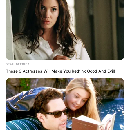
10. Dinamakan sweet beauty dengan ukuran diameter
6-11 inci atau 15-27 cm dengan bentuk yang lonjong
BRAINBERRIES
These 9 Actresses Will Make You Rethink Good And Evil!
(foto: ttseeds)
Baca juga:
Gak Cuma Tangan, 10 Model Henna Kaki Ini
Juga Terlihat Keren