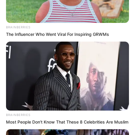
(foto: edenbrother)
6. Varietas georgia rattlesnake memiliki bentuk
BRAINBERRIES
lonjong dengan berat hingga 13 kg dengan kulit tipis
The Influencer Who Went Viral For Inspiring GRWMs
tapi keras
BRAINBERRIES
Most People Don't Know That These 8 Celebrities Are Muslim