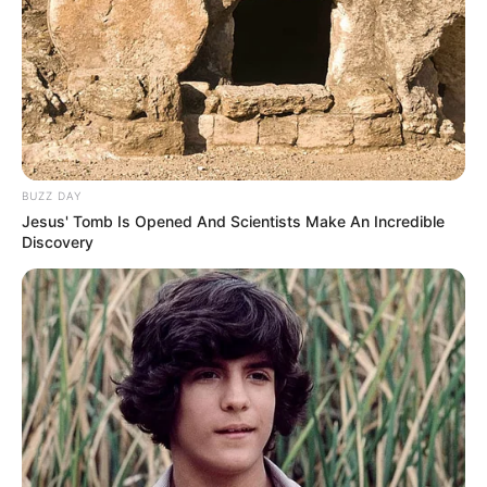
1. Kalau jenis allsweet merupakan salah satu jenis
yang tahan terhadap penyakit terutama penyakit layu
Mute
fusarium dan antraknosa
BUZZ DAY
Jesus' Tomb Is Opened And Scientists Make An Incredible
Discovery