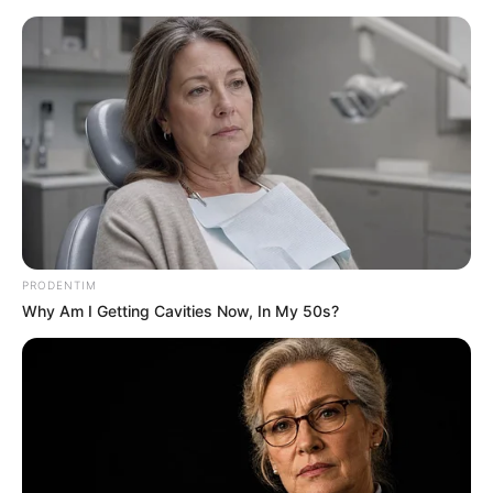
HOME
INSPIRASI
STYLE
FILM &
NGAKAK
QUOTES
HYPE
MORE
SERIES
PRODENTIM
Why Am I Getting Cavities Now, In My 50s?