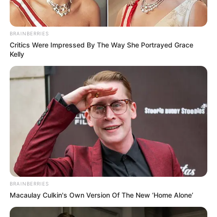
BRAINBERRIES
Critics Were Impressed By The Way She Portrayed Grace
Kelly
(foto: marshallsgarden)
8. Tak hanya warnanya yang unik yaitu kuning
keemasan, tapi juga berat golden midget yang hanya
setengah kilo
BRAINBERRIES
Macaulay Culkin's Own Version Of The New ‘Home Alone’