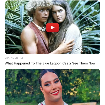
berat florida giant mencapai 22 kg dengan
pertumbuhan cukup lama yaitu 90 hari
BRAINBERRIES
What Happened To The Blue Lagoon Cast? See Them Now