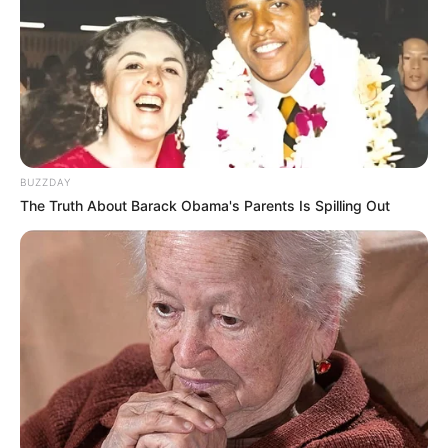
Semangka dengan Berbagai
Corak dan Bentuk
Penulis:
mira
|
21 Juli 2022
BUZZDAY
Tinggal di negara daerah tropis memang memiliki tantangan
The Truth About Barack Obama's Parents Is Spilling Out
tersendiri. Tak hanya keindahan yang bisa dinikmati, tapi juga
cuaca yang super panas.
Apalagi jika musim panas tiba, siang hari terasa lebih terik
sehingga badan terasa berkeringat dan ingin mandi setiap hari.
Tak hanya badan, tapi juga tenggorokan yang butuh asupan yang
segar-segar.
Salah satu buah yang bisa memulihkam dahaga adalah semangka
yang mengandung banyak air dan memiliki rasa manis yang