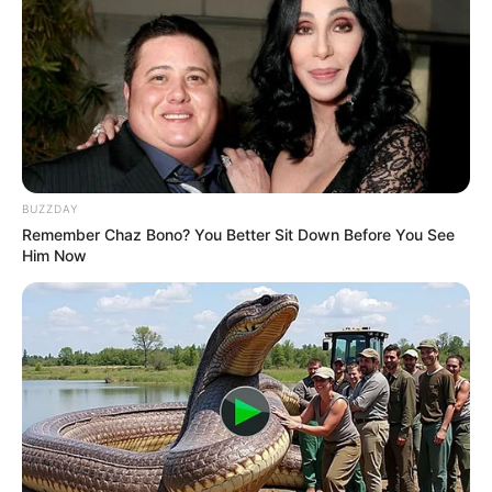
10 Pose Manekin Anti
Mainstream yang Konyol
Banget
BUZZDAY
Remember Chaz Bono? You Better Sit Down Before You See
Him Now
8 Kata Lucu Seputar Malam
Minggu ala Jomblo yang Bikin
Ngenes