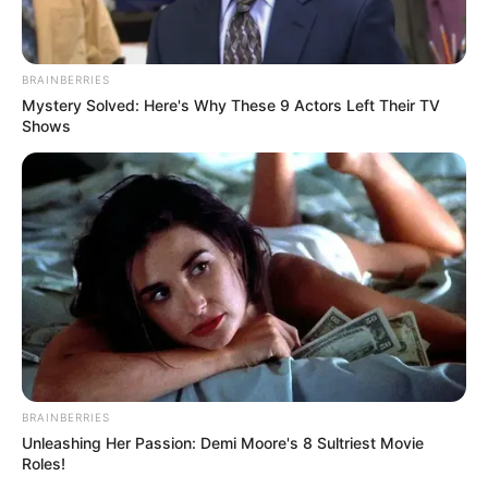
BRAINBERRIES
Mystery Solved: Here's Why These 9 Actors Left Their TV
Shows
(foto: burpeehomegardens)
BRAINBERRIES
Unleashing Her Passion: Demi Moore's 8 Sultriest Movie
5. Kalau ini termasuk bentuk yang besar karena
Roles!