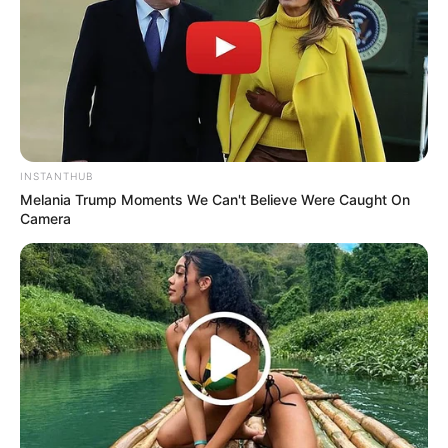
5 Fakta Antioksidan,
10 Khasiat Jambu Kristal,
Banyak Manfaatnya Bagi
Buah Manis dan Banyak
Kesehatan Tubuh
Manfaat
INSTANTHUB
Melania Trump Moments We Can't Believe Were Caught On
Camera
10 Buah yang Bisa
Artistik, 10 Ukiran Buah
Ditanam dengan Mudah,
dengan Hasil Bagus
Cocok untuk Pemula
Maksimal
TULIS KOMENTAR
Alamat email Anda tidak akan dipublikasikan.
Ruas yang wajib ditandai
*