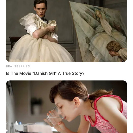
BRAINBERRIES
Is The Movie "Danish Girl" A True Story?
(foto: migardener)
9. Walaupun luarnya tampak hijau muda, tapi
varietas sweet princess ini memiliki rasa yang manis
lho