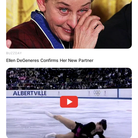
Anti Mainstream, 10 Cara
Membawa Barang Belanjaan
Versi Warga Thailand
BUZZDAY
Ellen DeGeneres Confirms Her New Partner
Langka Banget! 10 Pose Lucu
Katak yang Bikin Ketawa
Gemes