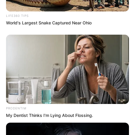
LIFE360 TIPS
World's Largest Snake Captured Near Ohio
10 Desain Kanopi Tempat
Tidur, Serasa Beristirahat di
Kamar Raja
PRODENTIM
Tampil Lebih Modern, 7 Potret
My Dentist Thinks I'm Lying About Flossing.
Hasil Renovasi Rumah Berusia
90 Tahun