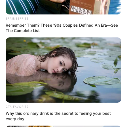
Walaupun berbeda, satu kesamaan kesepuluh jenis itu adalah
sama-sama bikin tenggorokan lebih segar. Rasa yang juga manis
BRAINBERRIES
sehingga bisa bikin mood balik lagi.
Remember Them? These '90s Couples Defined An Era—See
The Complete List
TAGS
BUAH
SEMANGKA
CTA FAVORITE
Why this ordinary drink is the secret to feeling your best
every day