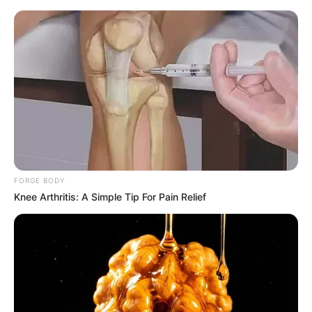
HOME
INSPIRASI
STYLE
FILM &
NGAKAK
QUOTES
HYPE
MORE
SERIES
FORGE BODY
Knee Arthritis: A Simple Tip For Pain Relief