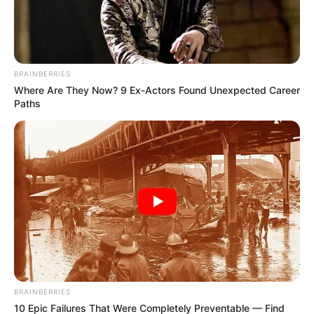
BRAINBERRIES
Where Are They Now? 9 Ex-Actors Found Unexpected Career
Paths
LIHAT ARTIKEL LAINNYA
10 Universitas Terbaik di
Sejarah Bataviasche
Surabaya, Jadi Incaran
Nouvelles, Koran Pertama
BRAINBERRIES
Calon Mahasiswa
yang Terbit di Indonesia
10 Epic Failures That Were Completely Preventable — Find