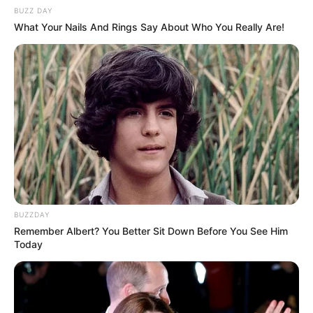
BUZZ DAY
What Your Nails And Rings Say About Who You Really Are!
Fail! 10 Potret Makanan Gagal
Dimasak yang Bikin Kamu
Nggak Selera
BUZZDAY
10 Pose Manekin Anti
Remember Albert? You Better Sit Down Before You See Him
Mainstream yang Konyol
Today
Banget