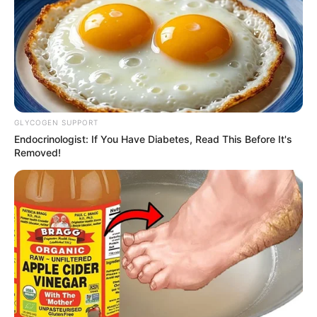
GLYCOGEN SUPPORT
Endocrinologist: If You Have Diabetes, Read This Before It's
Removed!
Serem! 9 Chat Ojek Online &
Pelanggan Ini Bikin Auto
Merinding