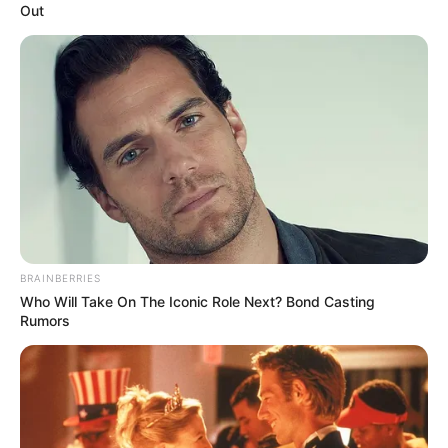
Out
Sejarah Terbentuknya
Mengenal Barbarossa,
Taliban, Kini Kembali
Pelaut Muslim yang
Menguasai Afghanistan
Dicitrakan Negatif oleh
Dunia Barat
BRAINBERRIES
Who Will Take On The Iconic Role Next? Bond Casting
Rumors
Kekejaman Khmer Merah,
Kisah Kapal Padewakang,
Rezim Diktator yang
Tanpa Mesin Mampu
Menghabisi Nyawa
Berlayar ke Australia