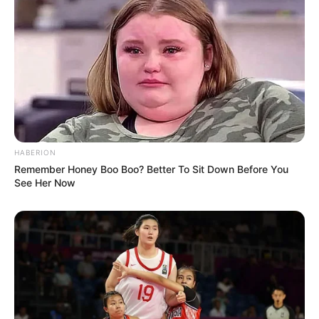
menemukannya. Asiah juga tidak bisa punya anak, jadi bertekad
merawat dan menjaga bayi Nabi Musa.
Firaun ternyata tidak ingin membunuh bayi itu, tapi diangkat jadi
anak.
Saat dirawat keluarga Firaun, bayi Musa tidak mau dususui orang
lain. Dicarilah ibu-ibu yang bisa menyusui. Sampai akhirnya Musa
mau menyusu pada seorang ibu yang tidak lain adalah ibunya
HABERION
sendiri.
Remember Honey Boo Boo? Better To Sit Down Before You
See Her Now
Baca juga:
Kisah Nabi Yahya, Pribadi Penyayang dan
Pembela Kebenaran
Sempat merantau ke Madyan lalu kembali ke Mesir
dan menjalankan tugas kenabian