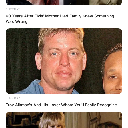
BUZZDAY
60 Years After Elvis' Mother Died Family Knew Something
Was Wrong
Tampil Lebih Modern, 7 Potret
Hasil Renovasi Rumah Berusia
90 Tahun
BUZZDAY
Troy Aikman's And His Lover Whom You'll Easily Recognize