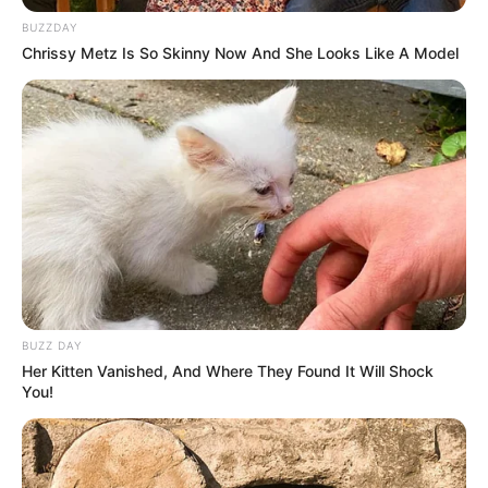
Firaun.
BUZZDAY
Baca juga:
Kain Sasirangan Suku Banjar, Pernah Menjadi
Chrissy Metz Is So Skinny Now And She Looks Like A Model
Pengusir Roh Jahat
Terlahir ketika ada perintah Firaun untuk
membunuh bayi laki-laki
BUZZ DAY
Her Kitten Vanished, And Where They Found It Will Shock
You!