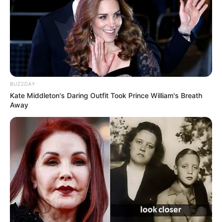
8 Kata Lucu Seputar Malam
Minggu ala Jomblo yang Bikin
Ngenes
BUZZDAY
Kate Middleton's Daring Outfit Took Prince William's Breath
Away
10 Desain Kanopi Tempat
Tidur, Serasa Beristirahat di
Kamar Raja