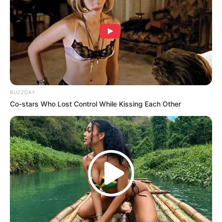
BUZZDAY
Co-stars Who Lost Control While Kissing Each Other
PRIVACY POLICY
DISCLAIMER
HUBUNGI KAMI
IKLAN
Copyright © 2026 dailysia.com.