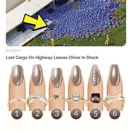
Langka Banget! 10 Pose Lucu
Katak yang Bikin Ketawa
Gemes
BUZZDAY
Lost Cargo On Highway Leaves Driver In Shock
Ambyar! 10 Kalimat Baper
Pakai Bahasa Jawa Ini Bikin
Galau Abis