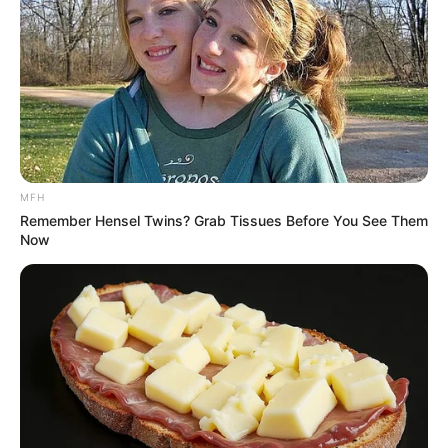
Setelah di sungai Nil, ternyata justru diangkat anak
oleh keluarga Firaun
MFH
Remember Hensel Twins? Grab Tissues Before You See Them
Now