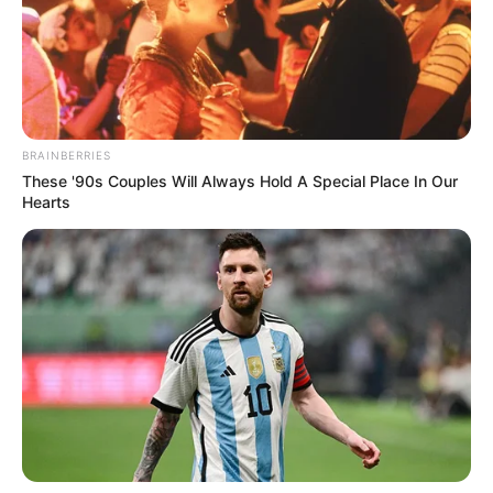
Rakyatnya
TULIS KOMENTAR
Alamat email Anda tidak akan dipublikasikan.
Ruas yang wajib ditandai
*
BRAINBERRIES
These '90s Couples Will Always Hold A Special Place In Our
Hearts