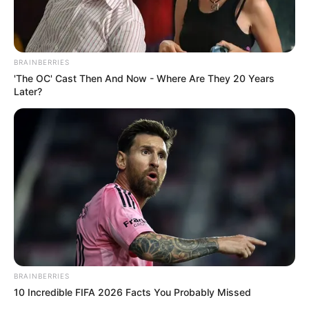
BRAINBERRIES
'The OC' Cast Then And Now - Where Are They 20 Years
Later?
(foto: viva)
Inilah bagian kisah Nabi Musa yang terkenal. Nabi Musa beserta
pengikut memutuskan keluar dari negeri Mesir menuju ke Syam.
Firaun memuncak kemarahannya.
Para tentara sudah disiapkan untuk mengejar rombongan Nabi
Musa dan pengikutnya. Orang yang mengikuti Nabi Musa
mengatakan pasukan Firaun mengejar dari belakang.
BRAINBERRIES
Keadaan sudah benar-benar terhimpit dan darurat. Tapi dengan
10 Incredible FIFA 2026 Facts You Probably Missed
iman yang kuat, Nabi Musa menenangkan pengikutnya. Lalu