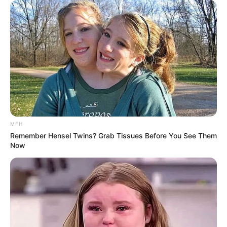
terlindungi. Meskipun langka, tapi tanaman ini belum termasuk
yang terancam punah.
Tapi alangkah baiknya kalau kita bisa menjaga dan merawat
dengan baik karena hidup manusia sudah sewajarnya
berdampingan dengan alam.
TAGS
STORY
TERATAI RAKSASA
VICTORIA AMAZONICA
MFH
Remember Hensel Twins? Grab Tissues Before You See Them
Now