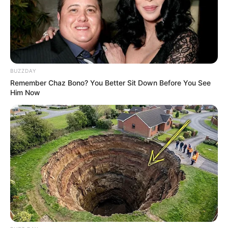
Nggak Selera
BUZZDAY
Remember Chaz Bono? You Better Sit Down Before You See
Him Now
10 Pose Manekin Anti
Mainstream yang Konyol
Banget
8 Kata Lucu Seputar Malam