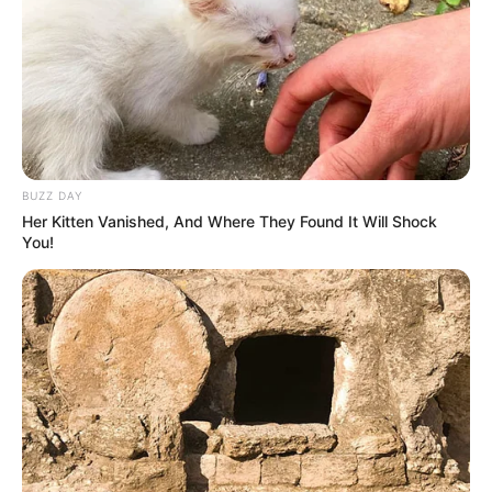
BUZZ DAY
Her Kitten Vanished, And Where They Found It Will Shock
(foto: freepik)
You!
Tumbuhan air yang tergolong family
Nymphaeaceae
ini termasuk
langka. Bunganya memiliki warna putih dan mekarnya hanya
pada saat malam hari.