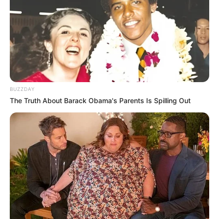
Teratai Raksasa Bisa Tahan
Beban 50 kg
Penulis:
resti
|
17 Maret 2024
BUZZDAY
Pernahkah terbayangkan ketika badanmu bisa terapung sambil
The Truth About Barack Obama's Parents Is Spilling Out
naik teratai. Mungkin kamu pernah melihat serial dari Tiongkok
khususnya Kera Sakti.
Di dalam ceritanya ada tokoh Dewi Kwan Im yang sering naik
teratai. Kebanyakan orang pasti akan menyangka hal tersebut fiktif
belaka. Tapi ternyata teratai raksasa memang benar nyata adanya.
Teratai raksasa yang kuat menahan beban puluhan kilogram
bernama Victoria Amazonica yang juga merupakan teratai paling
besar di seluruh dunia. Kalau kamu penasaran seperti apa