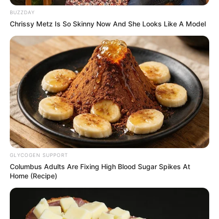
keunikannya, simak ulasan berikut.
BUZZDAY
Baca juga:
Kisah Nabi Daniyal, Makamnya Tersembunyi
Chrissy Metz Is So Skinny Now And She Looks Like A Model
Mencegah Kemusyrikan
Pertama kali ditemukan tahun 1801 di Bolivia dan
juga di sekitar sungai Amazon
GLYCOGEN SUPPORT
Columbus Adults Are Fixing High Blood Sugar Spikes At
Home (Recipe)
(foto: rayagarden)