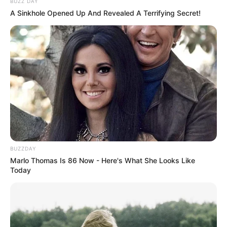
BUZZ DAY
Minggu ala Jomblo yang Bikin
A Sinkhole Opened Up And Revealed A Terrifying Secret!
Ngenes
10 Desain Kanopi Tempat
Tidur, Serasa Beristirahat di
Kamar Raja
BUZZDAY
Marlo Thomas Is 86 Now - Here's What She Looks Like
Today