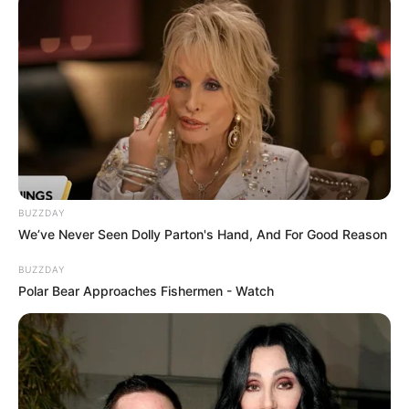
Ambyar! 10 Kalimat Baper
Pakai Bahasa Jawa Ini Bikin
Galau Abis
BUZZDAY
We’ve Never Seen Dolly Parton's Hand, And For Good Reason
BUZZDAY
Polar Bear Approaches Fishermen - Watch
Fail! 10 Potret Makanan Gagal
Dimasak yang Bikin Kamu