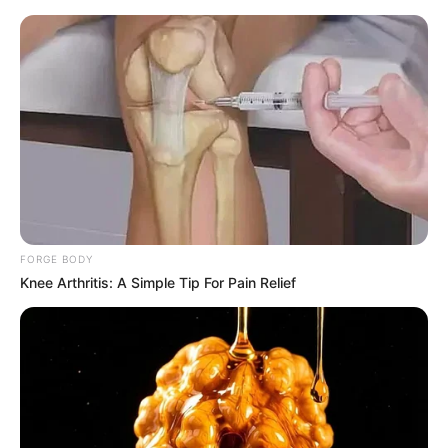
HOME
INSPIRASI
STYLE
FILM &
NGAKAK
QUOTES
HYPE
MORE
SERIES
FORGE BODY
Knee Arthritis: A Simple Tip For Pain Relief