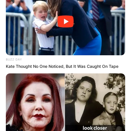
Alamat email Anda tidak akan dipublikasikan.
Ruas yang wajib ditandai
*
BUZZ DAY
Kate Thought No One Noticed, But It Was Caught On Tape