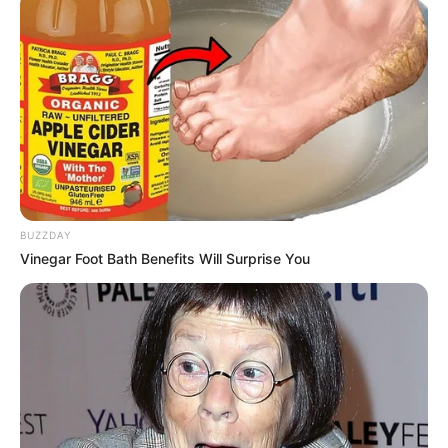
Serem! 9 Chat Ojek Online &
Pelanggan Ini Bikin Auto
Merinding
BUZZDAY
Vinegar Foot Bath Benefits Will Surprise You
Bikin Ngakak, 10 Potret
Cosplay Murah Pakai Bahan
Seadanya