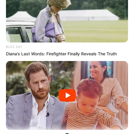
Tampil Lebih Modern, 7 Potret
Hasil Renovasi Rumah Berusia
90 Tahun
BUZZ DAY
Diana’s Last Words: Firefighter Finally Reveals The Truth
BUZZ DAY