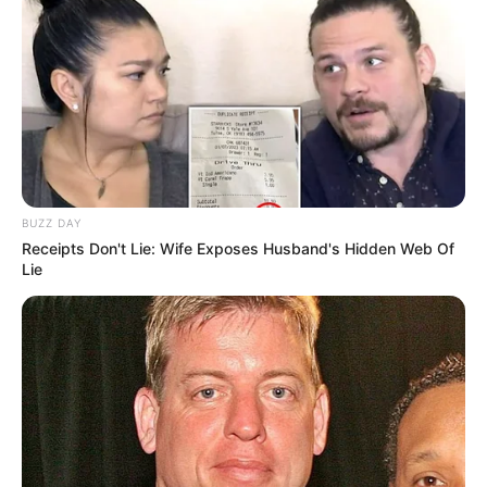
LIHAT ARTIKEL LAINNYA
BUZZ DAY
Receipts Don't Lie: Wife Exposes Husband's Hidden Web Of
Lie
10 Universitas Terbaik di
Sejarah Bataviasche
Surabaya, Jadi Incaran
Nouvelles, Koran Pertama
Calon Mahasiswa
yang Terbit di Indonesia