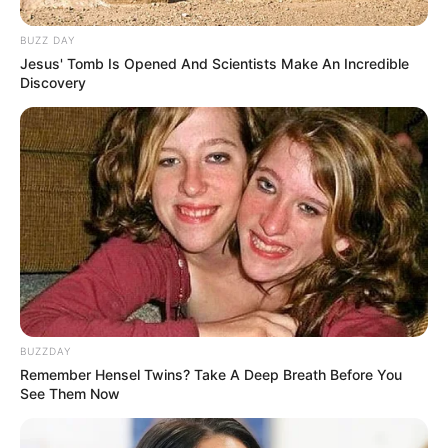
BUZZ DAY
Jesus' Tomb Is Opened And Scientists Make An Incredible
Discovery
Tapi warna bunganya bisa berubah saat mengalami penyerbukan
dan menjadi ungu atau pink.
Pertumbuhannya tidak berlangsung sepanjang tahun, apalagi di
BUZZDAY
daerah yang bukan tempat aslinya. Misalnya di Inggris
Remember Hensel Twins? Take A Deep Breath Before You
See Them Now
pertumbuhan dan reproduksinya hanya pada saat musim panas
atau iklimnya hangat.