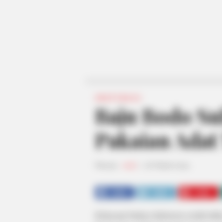
INSPIRASI
Baju Bodo Su
Pakaian Adat
Penulis:
resti
|
16 Maret 2024
SHARE
TWEET
SHARE
Kekayaan budaya Indonesia seolah tidak