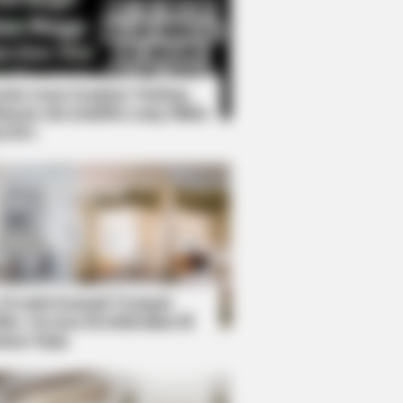
Kata Lucu Seputar Malam
nggu ala Jomblo yang Bikin
enes
ough Everyone's Waiting For
 Desain Kanopi Tempat
dur, Serasa Beristirahat di
mar Raja