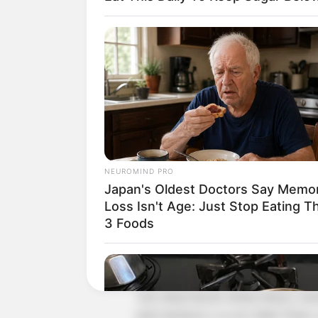
NEUROMIND PRO
Japan's Oldest Doctors Say Memo
Loss Isn't Age: Just Stop Eating T
3 Foods
Ternyata masyarakat Sulawesi Selatan 
masyarakat Eropa baru mengenalnya aba
Ada cukup banyak sebutan lainnya, mis
pada umumnya),
masalia
(India Timur),