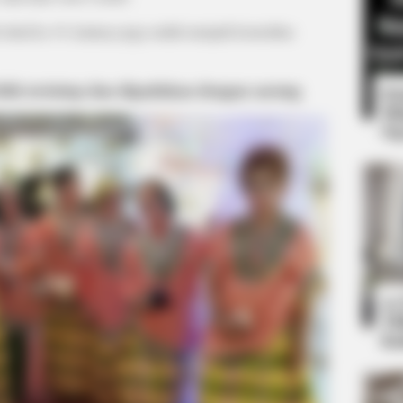
 abad ke-19, kainnya juga sudah menjadi komoditas
ebih tertutup dan dipadukan dengan sarung
8 
Mi
Ng
PAINFREE DEVICE
 Ritual Works While You
The Joint Pain Breakthr
10
Ti
Ka