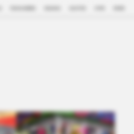
E
FILM & SERIES
NGAKAK
QUOTES
HYPE
MORE