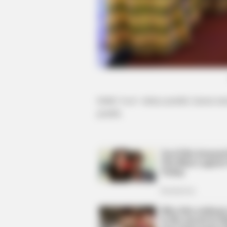
VARICOSE VEINS RELIEF
Bulging Varicose Veins? This Simp
Trick Helps
Istilah ‘
bodo’
artinya pendek, karena mem
pendek.