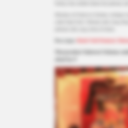
budaya kita adalah dalam hal pakaian ad
Misalnya di Sulawesi Selatan, terdapat 
yakni baju bodo. Pakaian adat orang Bug
pakaian adat yang tertua di dunia.
Baca juga:
Kisah Nabi Daniyal, Ma
M
asyarakat Sulawesi Selatan s
abad ke-9