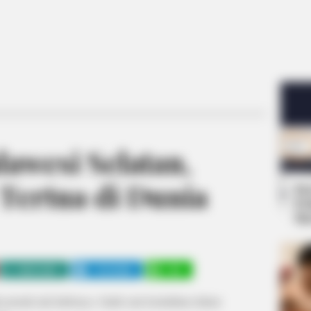
lawesi Selatan,
 Tertua di Dunia
Se
Pe
Me
WHATSAPP
TELEGRAM
LINE
 pernah ada habisnya. Salah satu keindahan dalam