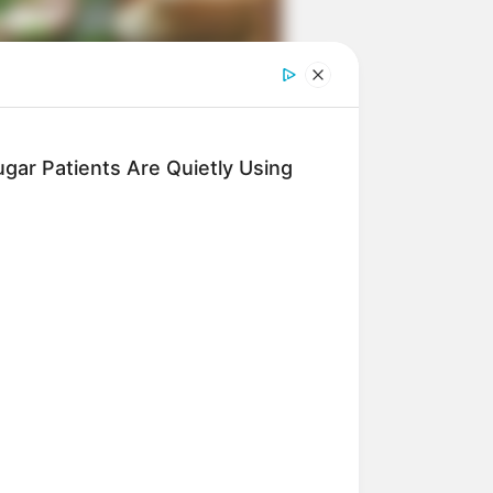
ngka Banget! 10 Pose Lucu
tak yang Bikin Ketawa
mes
gar Patients Are Quietly Using
byar! 10 Kalimat Baper
kai Bahasa Jawa Ini Bikin
lau Abis