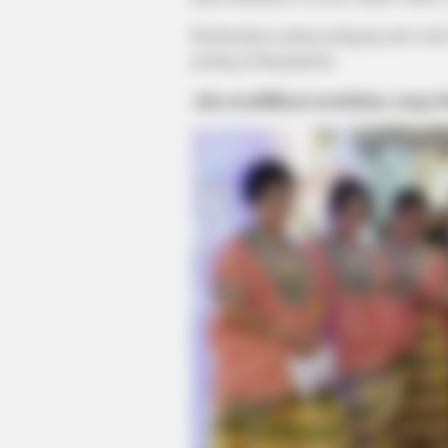
Berdasarkan catatan pedagang dari Arab
penting di Bangladesh.
Ada modifikasi modelnya yang l
VIRIFLOW
Urologists: This 3-Minute Bedtime
Sleep