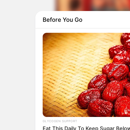
Before You Go
Kain untuk membuat baju bodo dibuat da
muslin. Marco Polo pada buku
The Trav
berasal dari Mosul, Iraq.
Mengapa baju tradisional Bugis ini dis
pada sejarah pembuatan kain muslin yang
berbagai negara.
GLYCOGEN SUPPORT
Eat This Daily To Keep Sugar Belo