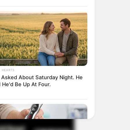
il! 10 Potret Makanan Gagal
masak yang Bikin Kamu
gak Selera
L HEARTS
 Asked About Saturday Night. He
 He'd Be Up At Four.
 Pose Manekin Anti
instream yang Konyol
nget