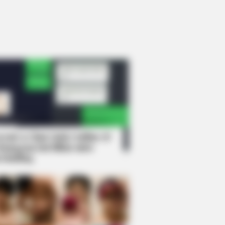
rem! 9 Chat Ojek Online &
langgan Ini Bikin Auto
rinding