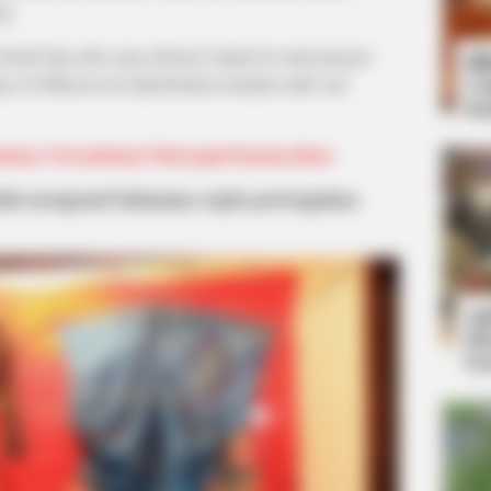
at.
sebuah baju adat yang terkenal sampai ke mancanegara
Bi
is di Makassar ini diperkirakan menjadi salah satu
Co
Se
kamnya Tersembunyi Mencegah Kemusyrikan
udah
mengenal bahannya
sejak pertengahan
An
Me
Ve