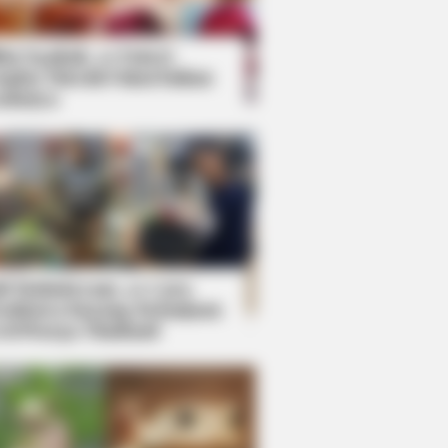
kin Ngakak, 10 Potret
splay Murah Pakai Bahan
adanya
ti Mainstream, 10 Cara
mbawa Barang Belanjaan
rsi Warga Thailand