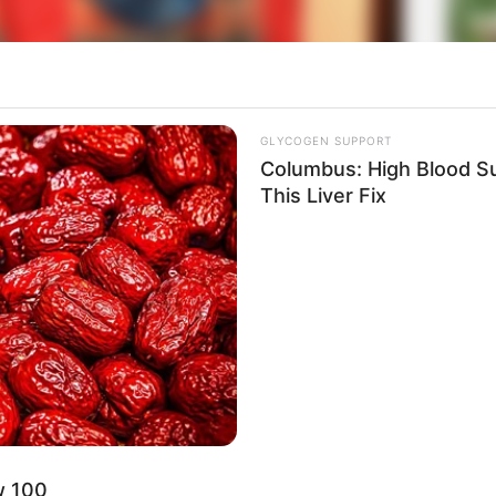
La
Ka
Ge
GLYCOGEN SUPPORT
Columbus: High Blood Su
This Liver Fix
(foto: pinterest)
ri tenun kapas dan benang katun yang disebut kain
el of Marco Polo
(1298) menjelaskan bahwa kain Muslin
Am
Pa
Ga
ebut baju adat tertua di dunia? Karena memang mengacu
 termasuk salah satu jens kain yang dikenal manusia di
w 100