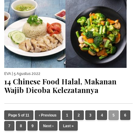
EVA
| 5 Agustus 2022
14 Chinese Food Halal, Makanan
Wajib Dicoba Kelezatannya
Page 5 of 11
‹ Previous
1
2
3
4
5
6
7
8
9
Next ›
Last »