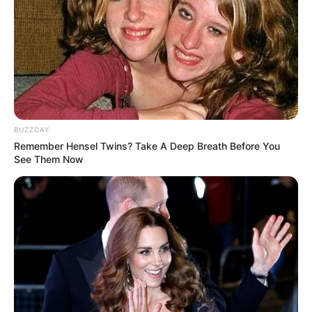
BUZZDAY
Remember Hensel Twins? Take A Deep Breath Before You
See Them Now
(foto: instagram/minami_hamabe.official)
5. Siap berwisata dengan menggunakan perahu dengan
kepala beruang