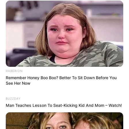
(foto: instagram/minami_hamabe.official)
4. Kalau yang ini adalah anjing kesayangannya yang terlihat
seperti anak kambing
HABERION
Remember Honey Boo Boo? Better To Sit Down Before You
See Her Now
BUZZDAY
Man Teaches Lesson To Seat-Kicking Kid And Mom – Watch!