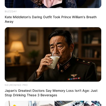
BUZZDAY
Kate Middleton's Daring Outfit Took Prince William's Breath
Away
(foto: instagram/minami_hamabe.official)
Minami Hamabe memimpikan karakter yang lebih impresif dari
karakter sebelumnya. Ia ingin memerankan karakter yang tetap
NEUROMIND PRO
bisa menarik penonton.
Japan's Greatest Doctors Say Memory Loss Isn't Age: Just
Stop Drinking These 3 Beverages
TAGS
AKTRIS
MINAMI HAMABE
SELEBRITI JEPANG