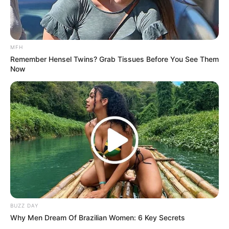
(foto: instagram/minami_hamabe.official)
3. Berpose bersama dengan Okazaemon – maskot dari Kota
Okazaki, Prefektur Aichi
MFH
Remember Hensel Twins? Grab Tissues Before You See Them
Now
BUZZ DAY
Why Men Dream Of Brazilian Women: 6 Key Secrets