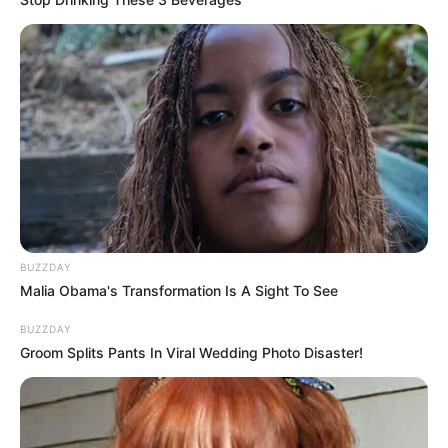
Langka Banget! 10 Pose Lucu
Katak yang Bikin Ketawa
Gemes
Ambyar! 10 Kalimat Baper
BUZZDAY
Pakai Bahasa Jawa Ini Bikin
Malia Obama's Transformation Is A Sight To See
Galau Abis
BUZZDAY
Groom Splits Pants In Viral Wedding Photo Disaster!