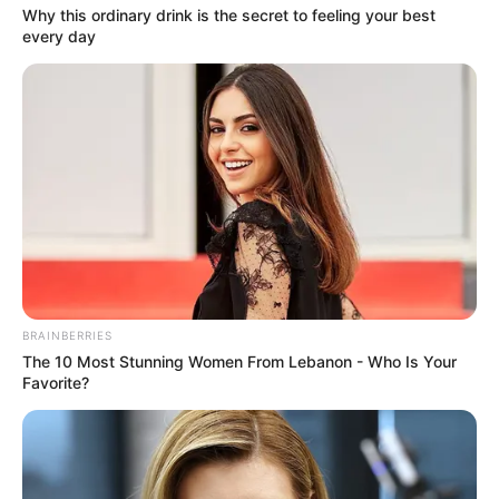
98
Why this ordinary drink is the secret to feeling your best
VOTE
fans love
every day
Tanggal Lahir:
Tempat Lahir:
29 Agustus
2000
Ishikawa
,
Jepang
Umur:
Profesi:
25 Tahun
Aktris
BRAINBERRIES
Edit
The 10 Most Stunning Women From Lebanon - Who Is Your
Favorite?
Minami Hamabe masuk ke dunia hiburan sejak usia 11 tahun
dengan mengikuti ajang pencarian bakat. Debut aktingnya dimulai
saat menjadi pemain pendukung di serial
Naniwa Shounen
Tanteidan
(2012).