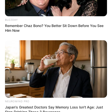
Bikin Ngakak, 10 Potret
Cosplay Murah Pakai Bahan
Seadanya
BUZZDAY
Remember Chaz Bono? You Better Sit Down Before You See
Him Now
Anti Mainstream, 10 Cara
Membawa Barang Belanjaan
Versi Warga Thailand
NEUROMIND PRO
Japan's Greatest Doctors Say Memory Loss Isn't Age: Just
Stop Drinking These 3 Beverages