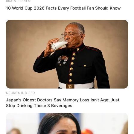
BRAINBERRIES
Golongan Darah: B
10 World Cup 2026 Facts Every Football Fan Should Know
Orang Tua: –
Saudara: –
Pacar: –
Profesi: Artis
Hobi : Memasak, Membaca
Facebook: –
Instagram:
minami_hamabe.official
Twitter:
MINAMI373HAMABE
NEUROMIND PRO
Japan's Oldest Doctors Say Memory Loss Isn't Age: Just
TikTok: –
Stop Drinking These 3 Beverages
YouTube: –
Fakta Menarik