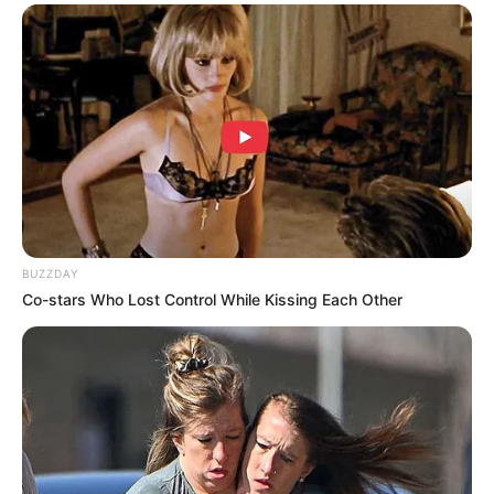
(foto: instagram/minami_hamabe.official)
2. Minami dengan dua boneka ayamnya
BUZZDAY
Co-stars Who Lost Control While Kissing Each Other