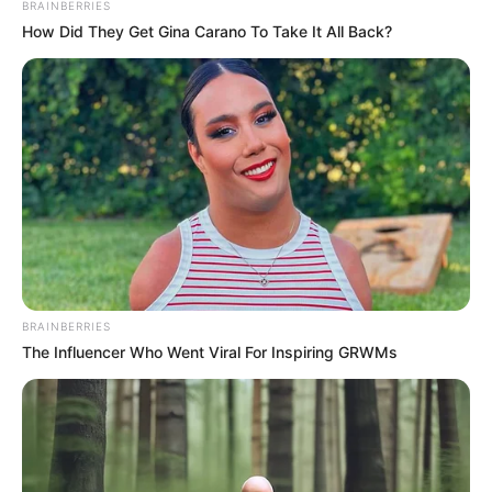
BRAINBERRIES
How Did They Get Gina Carano To Take It All Back?
BRAINBERRIES
The Influencer Who Went Viral For Inspiring GRWMs
Daftar isi