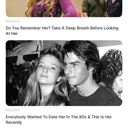
apa yang ia bicarakan bisa membuatnya bahagia.
Baca juga:
Biodata, Profil, dan Fakta Suzu Hirose
BUZZDAY
Foto – foto Minami Hamabe
Do You Remember Her? Take A Deep Breath Before Looking
At Her
1. Memerankan karakter anak sekolahan yang terlihat
dewasa
BUZZDAY
Everybody Wanted To Date Her In The 80s & This Is Her
Recently