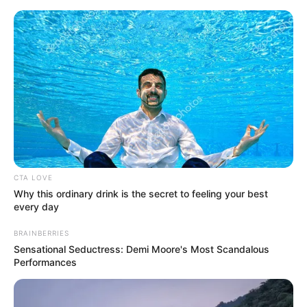
HOME
INSPIRASI
STYLE
FILM &
NGAKAK
QUOTES
HYPE
MORE
SERIES
CTA LOVE
Why this ordinary drink is the secret to feeling your best
every day
BRAINBERRIES
Sensational Seductress: Demi Moore's Most Scandalous
Performances