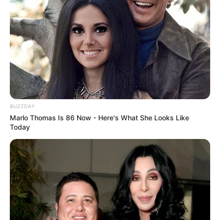
BUZZDAY
Serem! 9 Chat Ojek Online &
Marlo Thomas Is 86 Now - Here's What She Looks Like
Pelanggan Ini Bikin Auto
Today
Merinding