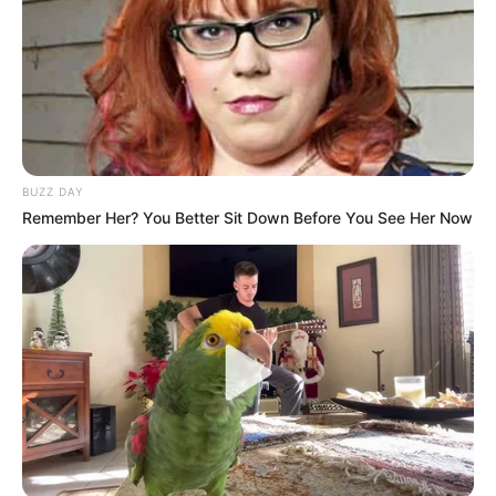
Fail! 10 Potret Makanan Gagal
Dimasak yang Bikin Kamu
Nggak Selera
BUZZ DAY
Remember Her? You Better Sit Down Before You See Her Now
10 Pose Manekin Anti
Mainstream yang Konyol
Banget