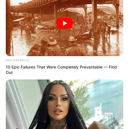
(2018). Film ini juga diadaptasi di Thailand dan Indonesia dengan
judul
Sunny
.
Film lainnya adalah
Last Letter
,
Not Quite Dead Yet
(2020) dan
A
Morning of Farewell
(2021). Sementara untuk serial drama, ia
bermain di serial
Living
(2020) dan
Nemesis
(2021).
Baca juga:
Biodata, Profil, dan Fakta Zhao Lusi
BRAINBERRIES
10 Epic Failures That Were Completely Preventable — Find
Out