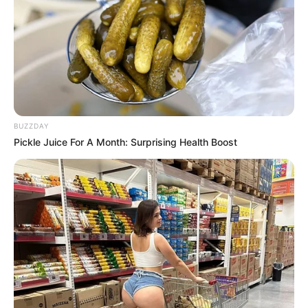
10 Pose Manekin Anti
Mainstream yang Konyol
Banget
BUZZDAY
Pickle Juice For A Month: Surprising Health Boost
8 Kata Lucu Seputar Malam
Minggu ala Jomblo yang Bikin
Ngenes