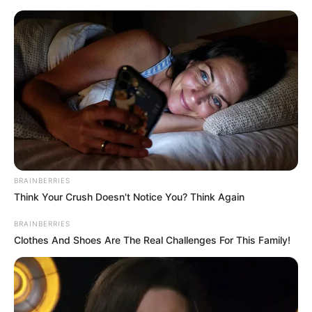
HOME
INSPIRASI
STYLE
FILM &
NGAKAK
QUOTES
HYPE
MORE
SERIES
BRAINBERRIES
Think Your Crush Doesn't Notice You? Think Again
BRAINBERRIES
Clothes And Shoes Are The Real Challenges For This Family!