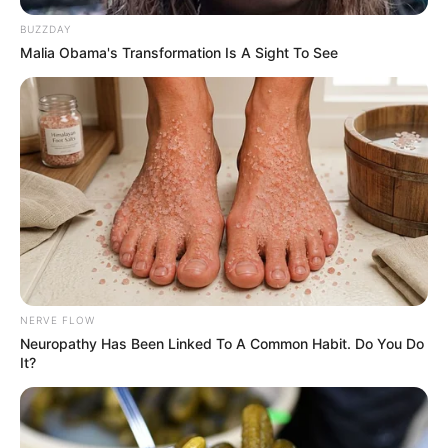
Pakai Bahasa Jawa Ini Bikin
Galau Abis
BUZZDAY
Malia Obama's Transformation Is A Sight To See
Fail! 10 Potret Makanan Gagal
Dimasak yang Bikin Kamu
Nggak Selera
NERVE FLOW
Neuropathy Has Been Linked To A Common Habit. Do You Do
It?