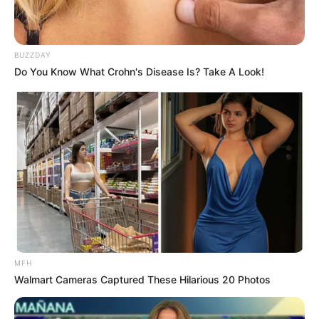
Suzu Hirose bisa saja selebriti wanita yang kurang populer di
Jepang. Namun, dengan pengalamannya bermain di film-film
kelas festival, aktingnya patut diperhitungkan. Penggemarnya juga
BUZZDAY
selalu menantikan karya-karya Suzu selanjutnya.
Do You Know What Crohn's Disease Is? Take A Look!
TAGS
AKTRIS
MODEL
SELEBRITI JEPANG
SUZU HIROSE
MFH
Walmart Cameras Captured These Hilarious 20 Photos