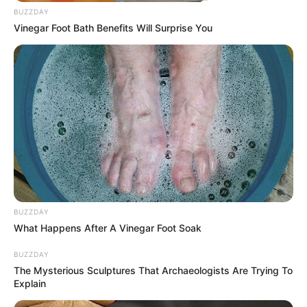
BUZZDAY
Vinegar Foot Bath Benefits Will Surprise You
(foto: Instagram/suzu.hirose.official)
5. Mendengarkan musik dari walkman dan kaset
BUZZDAY
What Happens After A Vinegar Foot Soak
BUZZDAY
The Mysterious Sculptures That Archaeologists Are Trying To
Explain