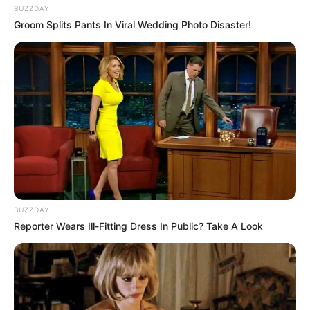
BUZZDAY
Groom Splits Pants In Viral Wedding Photo Disaster!
(foto: Instagram/suzu.hirose.official)
Daftar isi
BUZZDAY
Reporter Wears Ill-Fitting Dress In Public? Take A Look
Biodata & Profil
Nama Lengkap: Ooishi Suzuka
Nama Panggung: Suzu Hirose
Nama Panggilan: Hirose