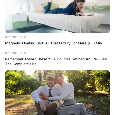
VOTE
fans love
Tanggal Lahir:
Tempat Lahir:
19 Juli
1998
Shizuoka
,
Jepang
Umur:
Profesi:
BRAINBERRIES
28 Tahun
Aktris
,
Model
Magnetic Floating Bed: All That Luxury For Mere $1.6 Mil?
BRAINBERRIES
Remember Them? These '90s Couples Defined An Era—See
The Complete List
Edit
Suzu Hirose pertama kali terjun ke dunia hiburan saat menjadi
model majalah Jepang Seventeen, 2012. Debut perdanya lewat
serial drama
Kasuka no Kanojo
dan peran kecilnya di film
King of
Apology
(2013)