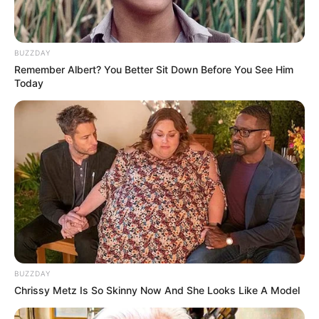
BUZZDAY
Remember Albert? You Better Sit Down Before You See Him
Today
Beby Tsabina
Salshabilla Adriani
TULIS KOMENTAR
Alamat email Anda tidak akan dipublikasikan.
Ruas yang wajib ditandai
*
BUZZDAY
Chrissy Metz Is So Skinny Now And She Looks Like A Model