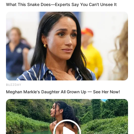
What This Snake Does—Experts Say You Can't Unsee It
Hobi: Bermain basket, instrumen musik
Facebook: –
Twitter:
@Suzu_Mg
Instagram:
suzu.hirose.official
TikTok: –
YouTube: –
Fakta Menarik
BUZZDAY
Berada di bawah naungan agensi Foster Management.
Meghan Markle's Daughter All Grown Up — See Her Now!
Kakaknya Alice Hirose juga seorang aktris.
Lulus SMA 2017 dan memilih tidak melanjutkan kuliah karena
ingin mengejar karir.
Ditawari menjadi model saat ia dan ibunya mendatangi acara