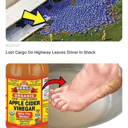
(foto: Instagram/suzu.hirose.official)
4. Entah apa maksudnya menempelkan karakter
Katsuki Yuri
di dagunya
BUZZDAY
Lost Cargo On Highway Leaves Driver In Shock