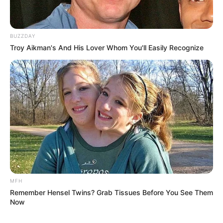
BUZZDAY
Troy Aikman's And His Lover Whom You'll Easily Recognize
MFH
Remember Hensel Twins? Grab Tissues Before You See Them
Serem! 9 Chat Ojek Online &
Now
Pelanggan Ini Bikin Auto
Merinding