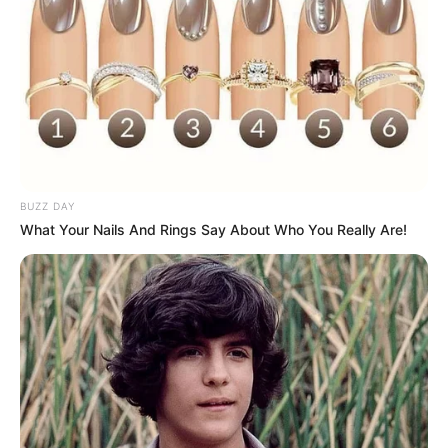
BUZZ DAY
What Your Nails And Rings Say About Who You Really Are!
Film
Bulan Darah
(2025)