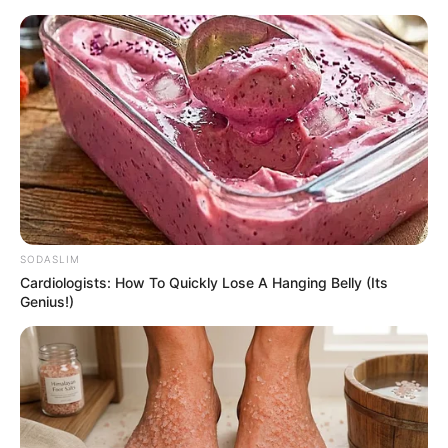
HOME
INSPIRASI
STYLE
FILM &
NGAKAK
QUOTES
HYPE
MORE
SERIES
SODASLIM
Cardiologists: How To Quickly Lose A Hanging Belly (Its
Genius!)