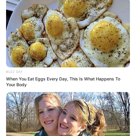
BUZZ DAY
When You Eat Eggs Every Day, This Is What Happens To
(foto: instagram/zulfamaharani)
Your Body
FAQ
Siapa Zulfa Maharani?
Dia adalah aktris dan model kelahiran Jakarta, Indonesia.
Siapa nama asli
Zulfa Maharani
?