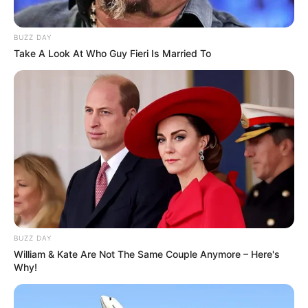
LIHAT ARTIKEL LAINNYA
BUZZ DAY
Take A Look At Who Guy Fieri Is Married To
Laras Kinanda
Nyimas Ratu Rafa
BUZZ DAY
William & Kate Are Not The Same Couple Anymore – Here's
Shenina Cinnamon
Megan Domani
Why!