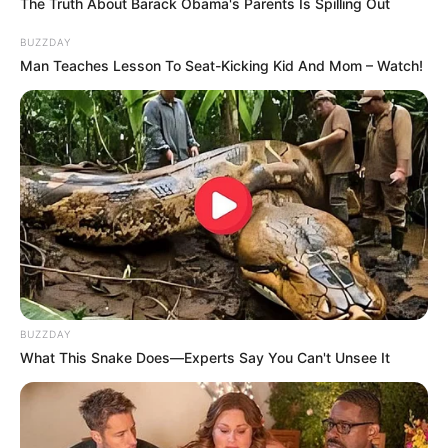
The Truth About Barack Obama's Parents Is Spilling Out
BUZZDAY
Man Teaches Lesson To Seat-Kicking Kid And Mom – Watch!
Meski baru pertama kali menjajal bermain film, tidak membuat
gadis kelahiran Jakarta itu patah semangat. Ia terus belajah hingga
Mute
mendapatkan tawaran untuk bermain film lainnya.
Baca juga:
Biodata, Profil, dan Fakta Agnes Naomi
BUZZDAY
What This Snake Does—Experts Say You Can't Unsee It