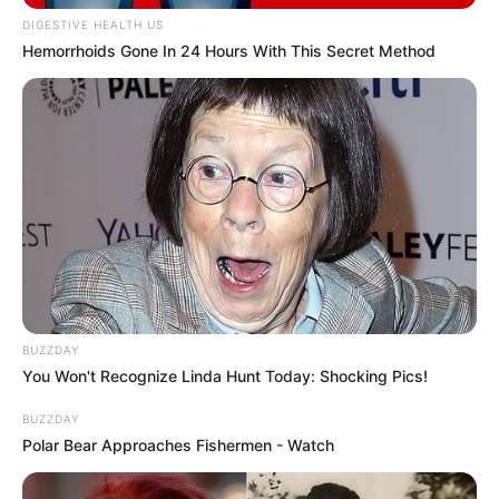
DIGESTIVE HEALTH US
Hemorrhoids Gone In 24 Hours With This Secret Method
(foto: intsgram/zulfamaharani)
3. Gaya berfotonya juga mencerminkan generasi milenials
BUZZDAY
You Won't Recognize Linda Hunt Today: Shocking Pics!
BUZZDAY
Polar Bear Approaches Fishermen - Watch