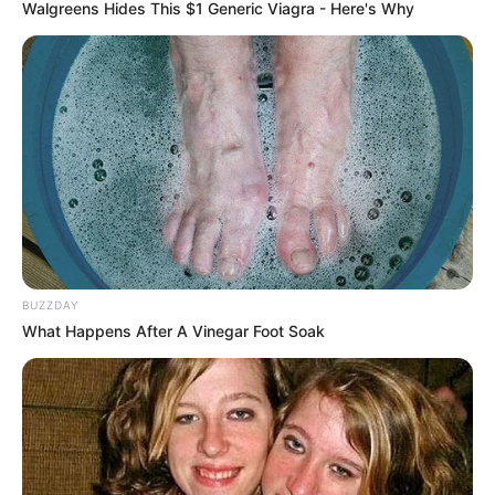
Walgreens Hides This $1 Generic Viagra - Here's Why
BUZZDAY
What Happens After A Vinegar Foot Soak
Zulfa Maharani