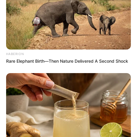
Berat: – kg
Golongan Darah: –
Warna Rambut: Hitam
Warna Mata: Coklat
Warna Kulit: Putih
HABERION
Ukuran Tubuh: –
Rare Elephant Birth—Then Nature Delivered A Second Shock
Ukuran Sepatu: –
Ukuran Baju: –
Pendidikan
London School of Public Relations
Keluarga
Ayah: Buyung Kenek