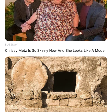
BUZZDAY
Chrissy Metz Is So Skinny Now And She Looks Like A Model
(foto: instagram/zulfamaharani)
Biodata & Profil
Nama Lengkap: Zulfa Maharani Putri
Nama Panggung: Zulfa Maharani
Nama Panggilan: Zulfa
Tempat, Tanggal Lahir: Jakarta, 10 Desember 1999