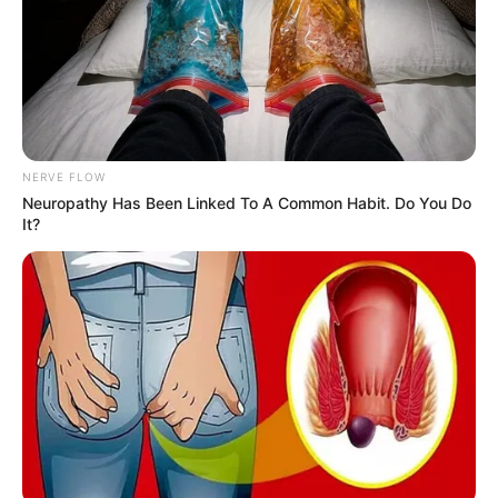
(foto: instagram/zulfamaharani)
2. Ia mempunyai selera fashion yang patut untuk ditiru
NERVE FLOW
Neuropathy Has Been Linked To A Common Habit. Do You Do
It?