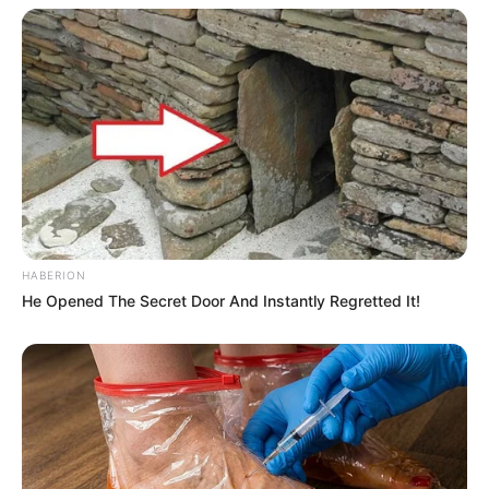
HABERION
He Opened The Secret Door And Instantly Regretted It!