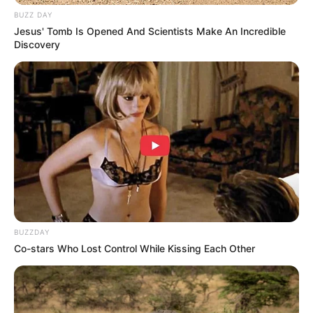
Kewarganegaraan: Indonesia
BUZZ DAY
Jesus' Tomb Is Opened And Scientists Make An Incredible
Agama: Islam
Discovery
Profesi: Model, Aktris
Hobi: mendengarkan musik, membaca novel
Facebook: –
X: –
Threads:
@zulfamaharani
Instagram:
@zulfamaharani
TikTok: –
BUZZDAY
Youtube: –
Co-stars Who Lost Control While Kissing Each Other
Tinggi, Berat & Penampilan Fisik
Tinggi: 150 cm