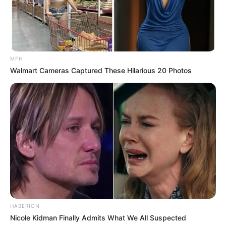
masih tetap berusaha untuk berkarya sebanyak-banyaknya agar
popularitasnnya tetap bertahan.
TAGS
AKTRIS
MODEL
SELEBRITI INDONESIA
ZULFA MAHARANI
MFH
Walmart Cameras Captured These Hilarious 20 Photos
HABERION
Nicole Kidman Finally Admits What We All Suspected