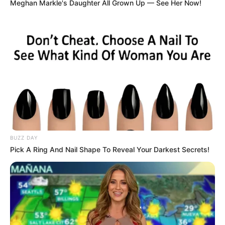
Meghan Markle's Daughter All Grown Up — See Her Now!
Mustahal – Babak Pertama
di tahun 2022 sebagai Nunung.
Daftar isi
Karier
Zulfa Maharani memulai karir di tahun 2011, ia sudah fokus pada
dunia seni peran. Tak menyia-nyiakan paras cantiknya, ia juga
terjun ke dunia modeling untuk menambah pengalamnnya di
industri entertaiment.
BUZZ DAY
Sinetron pertama yang dibintanginya berjudul
Si Kriwil
(2010).
Pick A Ring And Nail Shape To Reveal Your Darkest Secrets!
Dalam sinetron tersebut ia berperan sebagai Retno.
Kepandaiannya dalam berakting dapat ia buktinya dari hasil
aktingnya yang bagus.
Melihat bakat yang dimilikinya, ia kemudian kembali mendapat
tawaran untuk bermain sinetron bahkan mulai merambah ke dunia