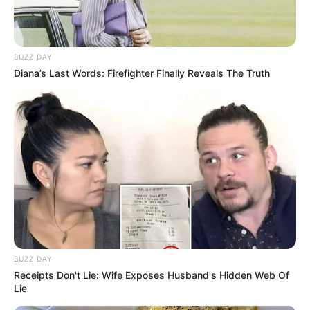
BUZZ DAY
Diana’s Last Words: Firefighter Finally Reveals The Truth
(foto: instagram/zulfamaharani)
5. Mulai terkenal, ia sudah mulai memiliki fans sendiri
BUZZ DAY
Receipts Don't Lie: Wife Exposes Husband's Hidden Web Of
Lie