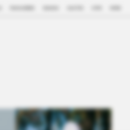
E
FILM & SERIES
NGAKAK
QUOTES
HYPE
MORE