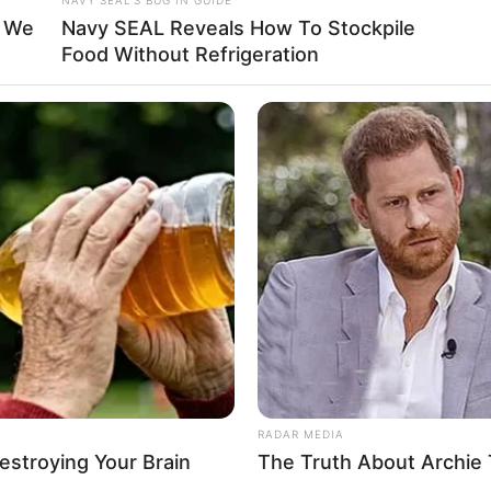
t We
Navy SEAL Reveals How To Stockpile
Baca selengkapnya
arrow_forward_ios
Food Without Refrigeration
La
Ka
Ge
Am
Pa
Ga
nali Sebab dan Bahayanya
RADAR MEDIA
Destroying Your Brain
The Truth About Archie 
Mute