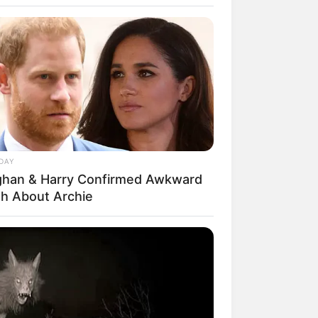
DAY
han & Harry Confirmed Awkward
rem! 9 Chat Ojek Online &
th About Archie
langgan Ini Bikin Auto
rinding