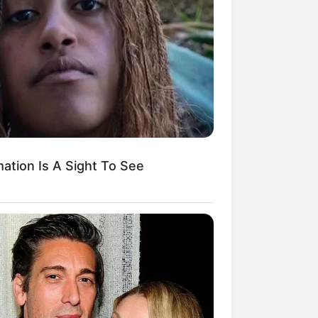
Kata Lucu Seputar Malam
nggu ala Jomblo yang Bikin
enes
ation Is A Sight To See
 Desain Kanopi Tempat
dur, Serasa Beristirahat di
mar Raja