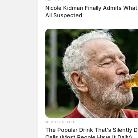
Nicole Kidman Finally Admits Wha
All Suspected
Baca juga:
Apa Itu Penyakit Ain, Ke
MEMORY HEALTH
The Popular Drink That's Silently 
Daftar isi
Cells (Most People Have It Daily)