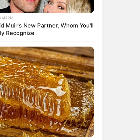
R MEDIA
id Muir's New Partner, Whom You'll
ily Recognize
mpil Lebih Modern, 7 Potret
sil Renovasi Rumah Berusia
 Tahun