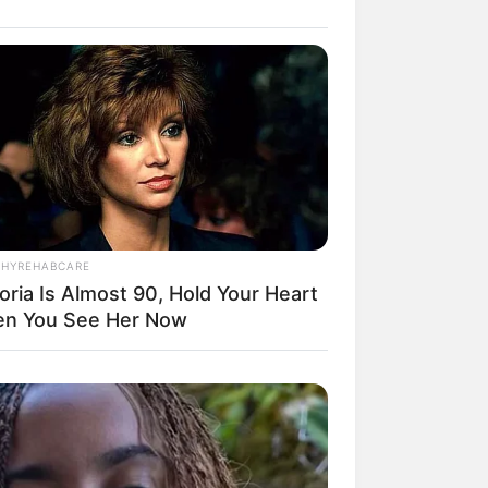
il! 10 Potret Makanan Gagal
masak yang Bikin Kamu
gak Selera
THYREHABCARE
oria Is Almost 90, Hold Your Heart
n You See Her Now
 Pose Manekin Anti
instream yang Konyol
nget