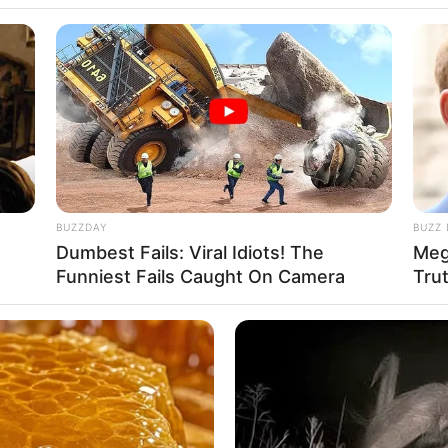
itasi Kundalini,
BUZZDAY
BUZZ 
Dumbest Fails: Viral Idiots! The
Meg
Atasi Stres
Se
Funniest Fails Caught On Camera
Tru
Pe
Me
WHATSAPP
TELEGRAM
LINE
 jenis meditasi yang bertujuan untuk meningkatkan energi