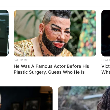
Fa
Di
Ng
PAL GAME
HEAL
He Was A Famous Actor Before His
Vict
Plastic Surgery, Guess Who He Is
Whe
10
Ma
Ba