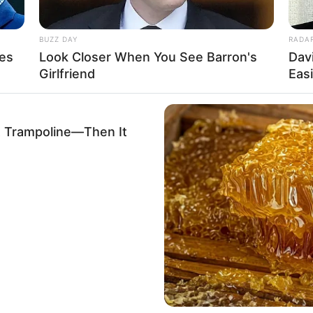
BUZZ DAY
RADA
ves
Look Closer When You See Barron's
Dav
Girlfriend
Eas
Ta
Ha
90
A Trampoline—Then It
(foto: pixabay)