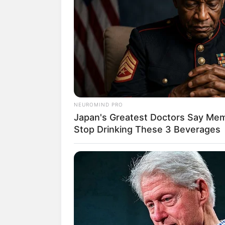
Manfaatnya yang pertama adalah untuk 
dari kontrol sistem saraf.
Dengan memperkuat sistem saraf, maka a
dan munculnya keadaan tubuh yang ener
NEUROMIND PRO
Japan's Greatest Doctors Say Memo
Hal ini juga didukung dengan adanya lap
Stop Drinking These 3 Beverages
Journal of Yoga
yang menyatakan bahwa m
2. Meningkatkan fungsi kogniti