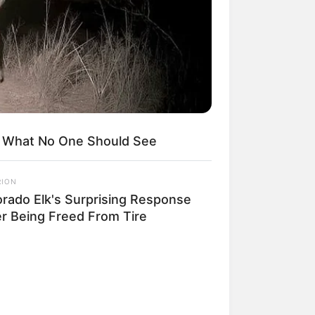
kin Ngakak, 10 Potret
splay Murah Pakai Bahan
adanya
s What No One Should See
RION
orado Elk's Surprising Response
ti Mainstream, 10 Cara
mbawa Barang Belanjaan
er Being Freed From Tire
rsi Warga Thailand