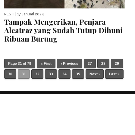
RESTI
| 17 Januari 2024
Tampak Mengerikan, Penjara
Alcatraz yang Sudah Tutup Dihuni
Ribuan Burung
Page 31 of 79
« First
‹ Previous
27
28
29
30
31
32
33
34
35
Next ›
Last »