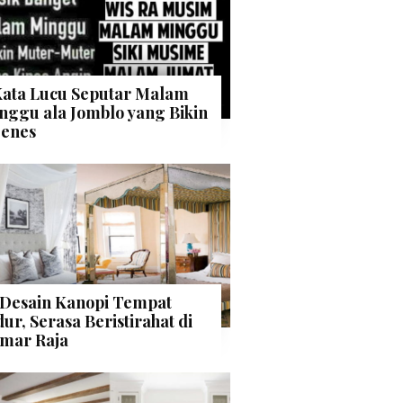
Kata Lucu Seputar Malam
nggu ala Jomblo yang Bikin
enes
 Desain Kanopi Tempat
dur, Serasa Beristirahat di
mar Raja