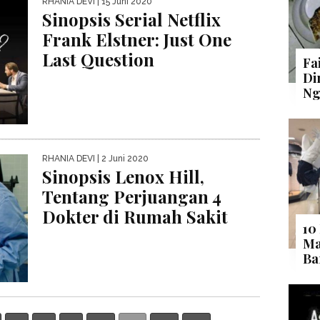
RHANIA DEVI
| 15 Juni 2020
Sinopsis Serial Netflix
Frank Elstner: Just One
Last Question
Fa
Di
Ng
RHANIA DEVI
| 2 Juni 2020
Sinopsis Lenox Hill,
Tentang Perjuangan 4
Dokter di Rumah Sakit
10
Ma
Ba