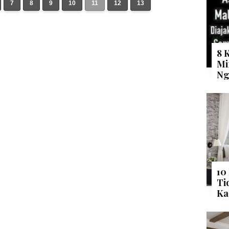
7
8
9
10
11
12
13
8 
Mi
Ng
10
Ti
Ka