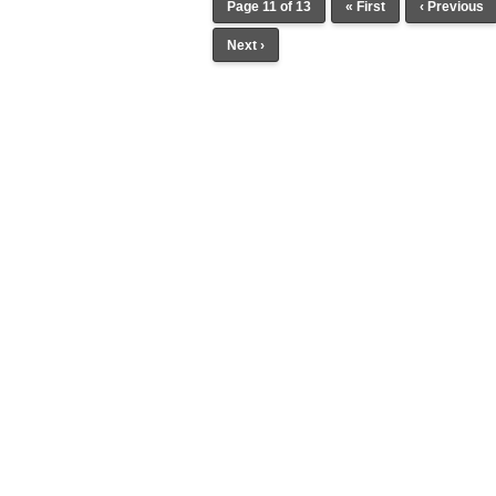
Page 11 of 13
« First
‹ Previous
Next ›