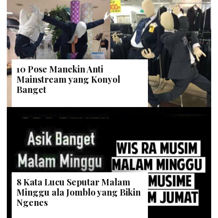
10 Pose Manekin Anti
Mainstream yang Konyol
Banget
8 Kata Lucu Seputar Malam
Minggu ala Jomblo yang Bikin
Ngenes