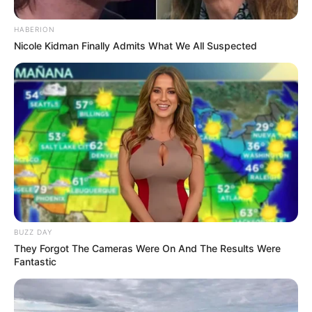
HABERION
Nicole Kidman Finally Admits What We All Suspected
Bikin Ngakak, 10 Potret
Cosplay Murah Pakai Bahan
Seadanya
BUZZ DAY
They Forgot The Cameras Were On And The Results Were
Anti Mainstream, 10 Cara
Fantastic
Membawa Barang Belanjaan
Versi Warga Thailand