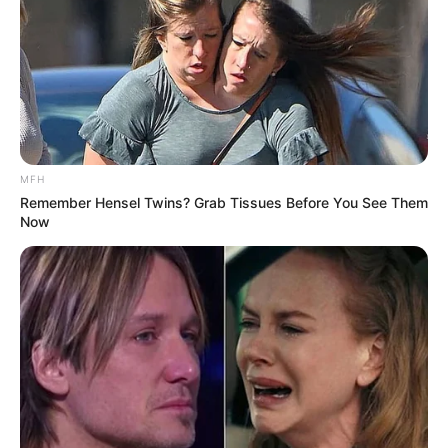
MFH
Remember Hensel Twins? Grab Tissues Before You See Them
Now
Serem! 9 Chat Ojek Online &
Pelanggan Ini Bikin Auto
Merinding