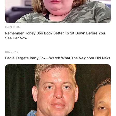
Kekejaman Khmer Merah,
Kisah Kapal Padewakang,
Rezim Diktator yang
Tanpa Mesin Mampu
Menghabisi Nyawa
Berlayar ke Australia
Rakyatnya
HABERION
Remember Honey Boo Boo? Better To Sit Down Before You
See Her Now
TULIS KOMENTAR
BUZZDAY
Alamat email Anda tidak akan dipublikasikan.
Ruas yang wajib ditandai
*
Eagle Targets Baby Fox—Watch What The Neighbor Did Next