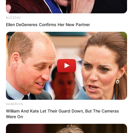
BUZZDAY
Ellen DeGeneres Confirms Her New Partner
Fail! 10 Potret Makanan Gagal
Dimasak yang Bikin Kamu
Nggak Selera
HABERION
William And Kate Let Their Guard Down, But The Cameras
10 Pose Manekin Anti
Were On
Mainstream yang Konyol
Banget