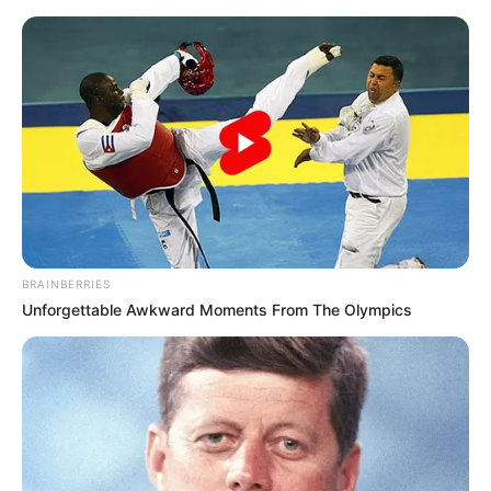
HOME
INSPIRASI
STYLE
FILM &
NGAKAK
QUOTES
HYPE
MORE
SERIES
BRAINBERRIES
Unforgettable Awkward Moments From The Olympics