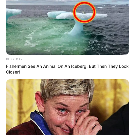
Langka Banget! 10 Pose Lucu
Katak yang Bikin Ketawa
Gemes
BUZZ DAY
Fishermen See An Animal On An Iceberg, But Then They Look
Closer!
Ambyar! 10 Kalimat Baper
Pakai Bahasa Jawa Ini Bikin
Galau Abis