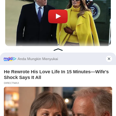
INSTANTHUB
Melania Trump Moments We Can't Believe Were Caught On
Camera
Before You Go
PRIVACY POLICY
DISCLAIMER
HUBUNGI KAMI
IKLAN