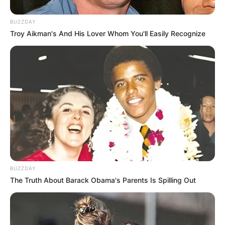
BUZZDAY
Troy Aikman's And His Lover Whom You'll Easily Recognize
BUZZDAY
The Truth About Barack Obama's Parents Is Spilling Out