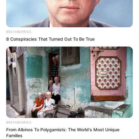
BRAINBERRIES
8 Conspiracies That Turned Out To Be True
BRAINBERRIES
From Albinos To Polygamists: The World's Most Unique
Families