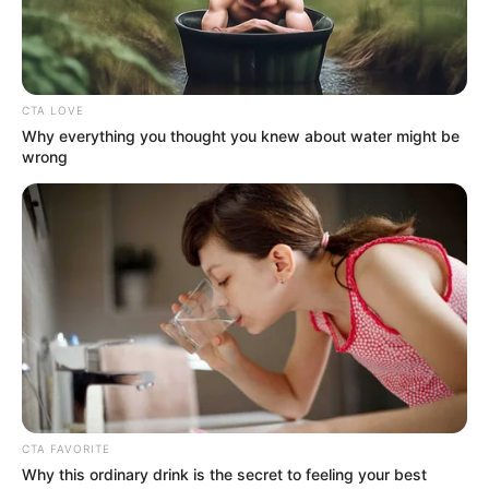
Aturan Pertandingan, dan
Istilah Penting
Penulis:
resti
|
14 Oktober 2023
CTA LOVE
Why everything you thought you knew about water might be
wrong
Setiap mendengar kata sumo, mungkin hal yang terlintas di pikiran
kita yaitu pegulat dengan tubuh yang besar dan kuat dari negeri
Jepang.
Pesumo harus memiliki badan yang besar karena semakin besar
badan seorang pesumo, maka semakin besar kemungkinannya
untuk menang.
Ketika pertandingannya berlangsung ada beberapa upacara unik
seperti menaburkan garam disekitar area pertandingan untuk
CTA FAVORITE
mengusir bala. Berikut ulasan lengkap mengenai olahraga beladiri
Why this ordinary drink is the secret to feeling your best