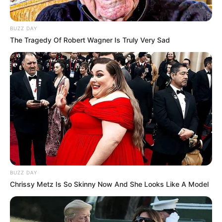
Kamar Raja
BUZZ DAY
The Tragedy Of Robert Wagner Is Truly Very Sad
Tampil Lebih Modern, 7 Potret
Hasil Renovasi Rumah Berusia
90 Tahun
BUZZ DAY
Chrissy Metz Is So Skinny Now And She Looks Like A Model