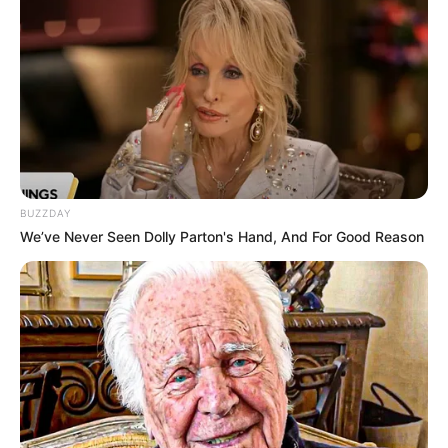
8 Kata Lucu Seputar Malam
Minggu ala Jomblo yang Bikin
BUZZDAY
Ngenes
We’ve Never Seen Dolly Parton's Hand, And For Good Reason
10 Desain Kanopi Tempat
Tidur, Serasa Beristirahat di