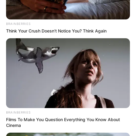
Teknik dasar olahraga sumo
BRAINBERRIES
Think Your Crush Doesn't Notice You? Think Again
(foto: quora)
Para atlet sumo memiliki bobot tubuh yang besar, sehingga
BRAINBERRIES
pertandingan sumo mempunyai teknik berbeda dibanding olahraga
Films To Make You Question Everything You Know About
beladiri jenis lain. Teknik-teknik tersebut yaitu:
Cinema
Hikiotoshi
: menarik di bahu, lengan, atau sabuk sumo