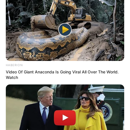
10 Desain Kanopi Tempat
Tidur, Serasa Beristirahat di
Kamar Raja
HABERION
Video Of Giant Anaconda Is Going Viral All Over The World.
Watch
Tampil Lebih Modern, 7 Potret
Hasil Renovasi Rumah Berusia
90 Tahun