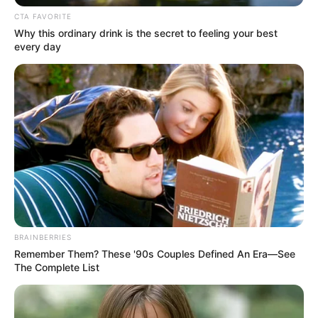
CTA FAVORITE
Why this ordinary drink is the secret to feeling your best
every day
Detail
Judul: Pretty Boys
BRAINBERRIES
Judul Lain: –
Remember Them? These '90s Couples Defined An Era—See
Genre: Romantis, Komedi
The Complete List
Negara: Indonesia
Sutradara: Tompi