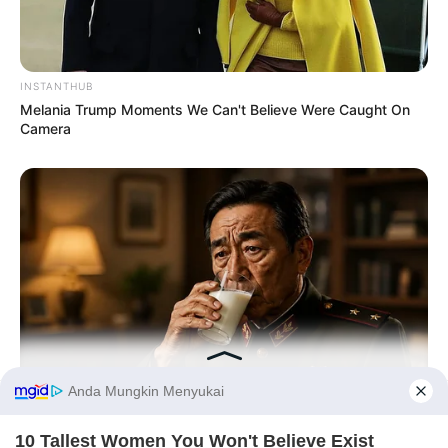
INSTANTHUB
Melania Trump Moments We Can't Believe Were Caught On
Camera
Before You Go
NEUROMIND PRO
Japan's Greatest Doctors Say Memory Loss Isn't Age: Just