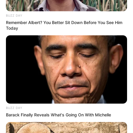
Anti Mainstream, 10 Cara
BUZZ DAY
Membawa Barang Belanjaan
Remember Albert? You Better Sit Down Before You See Him
Versi Warga Thailand
Today
Langka Banget! 10 Pose Lucu
Katak yang Bikin Ketawa
Gemes
BUZZ DAY
Barack Finally Reveals What's Going On With Michelle