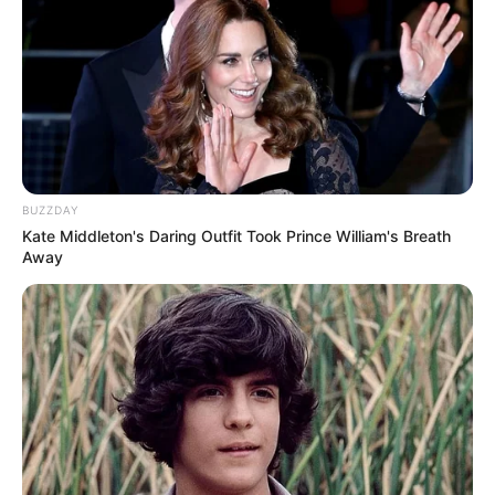
Serem! 9 Chat Ojek Online &
Pelanggan Ini Bikin Auto
Merinding
BUZZDAY
Kate Middleton's Daring Outfit Took Prince William's Breath
Away
Bikin Ngakak, 10 Potret
Cosplay Murah Pakai Bahan
Seadanya