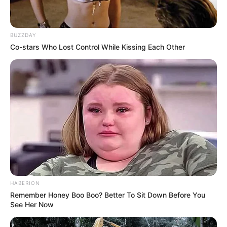
BUZZDAY
10 Pose Manekin Anti
Co-stars Who Lost Control While Kissing Each Other
Mainstream yang Konyol
Banget
8 Kata Lucu Seputar Malam
Minggu ala Jomblo yang Bikin
Ngenes
HABERION
Remember Honey Boo Boo? Better To Sit Down Before You
See Her Now