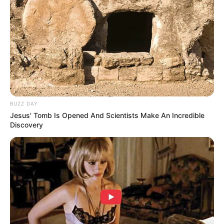
Ambyar! 10 Kalimat Baper
Pakai Bahasa Jawa Ini Bikin
Galau Abis
BUZZ DAY
Jesus' Tomb Is Opened And Scientists Make An Incredible
Discovery
Fail! 10 Potret Makanan Gagal
Dimasak yang Bikin Kamu
Nggak Selera