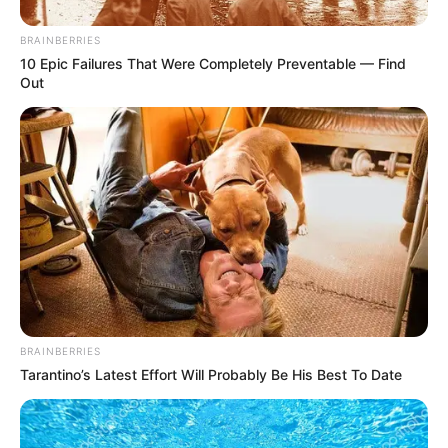
BRAINBERRIES
10 Epic Failures That Were Completely Preventable — Find
Out
BRAINBERRIES
Tarantino’s Latest Effort Will Probably Be His Best To Date
(foto: imdb)
Sinopsis