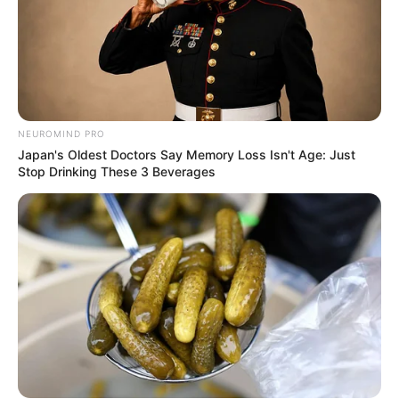
Sukma
NEUROMIND PRO
Japan's Oldest Doctors Say Memory Loss Isn't Age: Just
Dia Bukan Ibu
Darah Nyai
Stop Drinking These 3 Beverages
Andai Ibu Tidak Menikah
Dengan Ayah