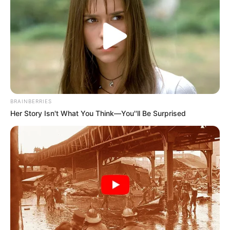
Produser: Deddy Mahendra Desta
Penulis Naskah: Imam Darto
Rumah Produksi: Anami Films, The Pretty Boys Picture
Channel TV: –
Jadwal Tayang: 19 September 2019
BRAINBERRIES
Her Story Isn't What You Think—You''ll Be Surprised