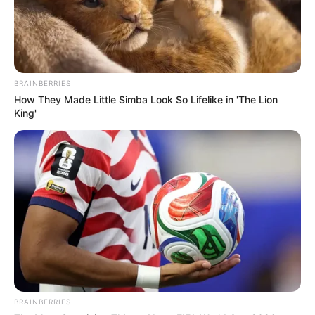
BRAINBERRIES
How They Made Little Simba Look So Lifelike in 'The Lion
King'
BRAINBERRIES