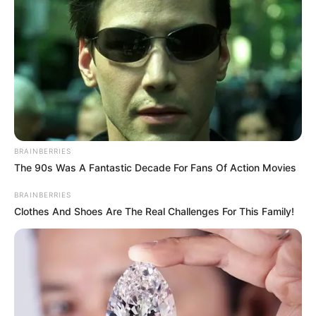
Glenn Fredly sebagai Seniman Jalanan
Sonny Tulung sebagai Presenter Family 1000
David Saragih sebagai Bos CCTV
OS
T (Original Soundtrack)
Kembali Pulih Lagi
–
Danilla Riyadi
BRAINBERRIES
Trailer
The 90s Was A Fantastic Decade For Fans Of Action Movies
BRAINBERRIES
Clothes And Shoes Are The Real Challenges For This Family!