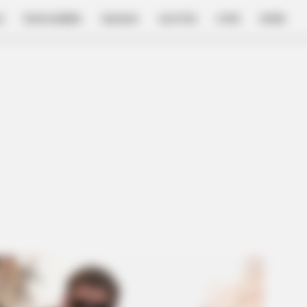
E
FILM & SERIES
NGAKAK
QUOTES
HYPE
MORE