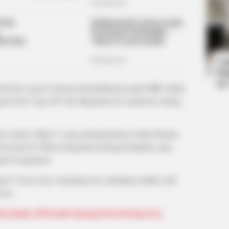
BRAINBERRIES
BRAIN
ve
How Did They Get Gina Carano To
17 
Take It All Back?
Chu
Ta
Ha
90
ial dari Agen O karena ketertarikannya pada MIB. Molly
an kode ‘Agen M’ dan ditugaskan ke organisasi cabang
ng London, High T, yang menugaskannya untuk bekerja
bersama H, Molly mengalami berbagai kejadian yang
t di organisasi.
nama F. Gary Gray. Sementara itu, naskahnya ditulis oleh
oway.
ksi Junho 2PM Jadi Gisaeng Pria Pertama Era
BRAINBERRIES