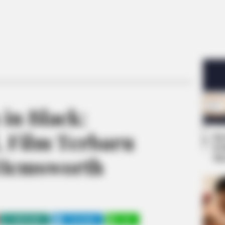
in Black:
, Film Terbaru
Se
Pe
Me
 Hemsworth
WHATSAPP
TELEGRAM
LINE