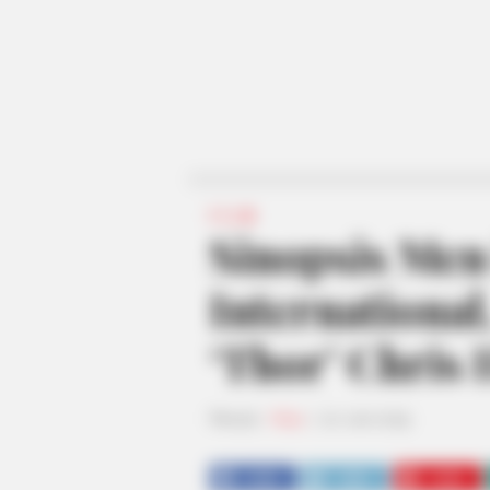
FILM
Sinopsis Men 
International
‘Thor’ Chris
Penulis:
Nisa
|
20 Juni 2019
SHARE
TWEET
SHARE