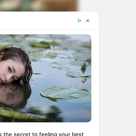
ngka Banget! 10 Pose Lucu
tak yang Bikin Ketawa
mes
byar! 10 Kalimat Baper
kai Bahasa Jawa Ini Bikin
lau Abis
s the secret to feeling your best