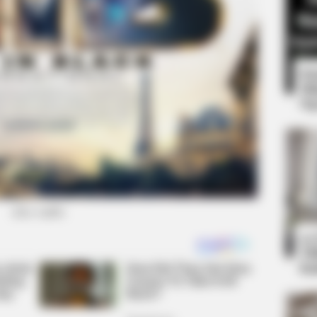
8 
Mi
Ng
BRAINBERRIES
 Probably Missed
Tallest Women On Earth
(foto: imdb)
10
Ti
Ka