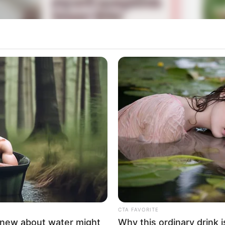
La
Ka
Ge
elanjutan Kisah Woody dan Teman Mainannya
ien yang mendarat di bumi dan melihat agen MIB yang
Mute
gikuti mereka, tapi tertangkap saat masuk ke kantor.
Am
Pa
Ga
CTA FAVORITE
knew about water might
Why this ordinary drink i