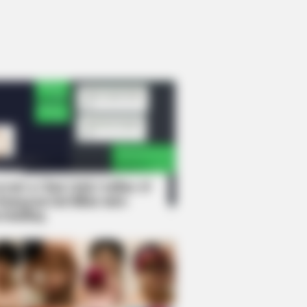
rem! 9 Chat Ojek Online &
langgan Ini Bikin Auto
rinding