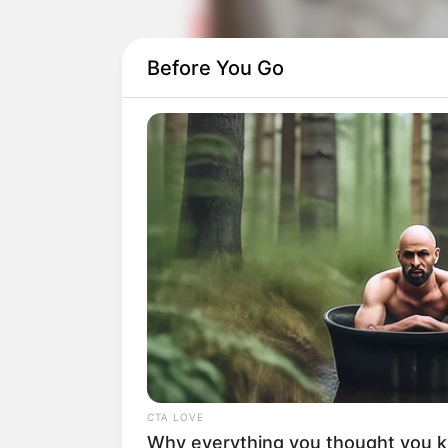
Before You Go
Baca juga:
Sinopsis Toy Story 4, K
Setelah 23 tahun, Molly melihat ada al
kembali ke kantor pusat. Ia berusaha men
CTA LOVE
Why everything you thought you 