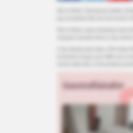
Men in Black: International adalah sebua
juga merupakan film aksi dan komedi. Fil
Men in Black selalu melindungi bumi dar
mengatasi masalah terbesar yang mereka
Cerita dimulai pada tahun 1996 ketika 
berinteraksi dengan agen MIB saat ia me
mereka tidak tahu ia menyaksikan pert