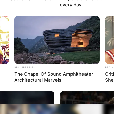
every day
Fa
Di
Ng
BRAINBERRIES
BRAIN
The Chapel Of Sound Amphitheater -
Cri
Architectural Marvels
She
10
Ma
Ba