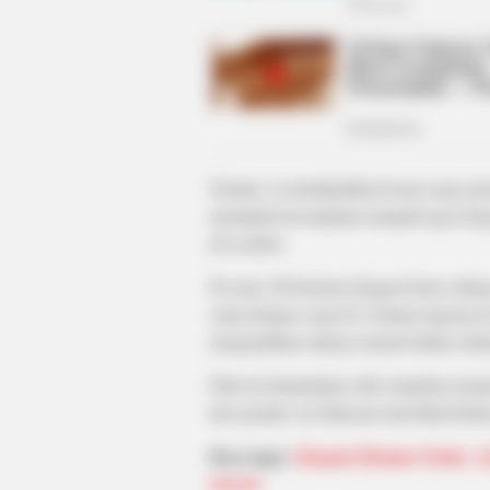
BRAINBERRIES
10 Tallest Women You Won't Belie
Exist
Namun, ia mendapatkan kesan yang spes
mendapat kesempatan menjadi agen deng
di London.
Di sana, M bertemu dengan ketua caba
sama dengan Agen H. Selama tugasnya 
mengarahkan adanya musuh dalam selimu
Film ini disutradarai oleh sutradara ter
duo penulis Art Marcum and Matt Holl
Baca juga:
Sinopsis Homme Fatale, A
BRAINBERRIES
Joseon