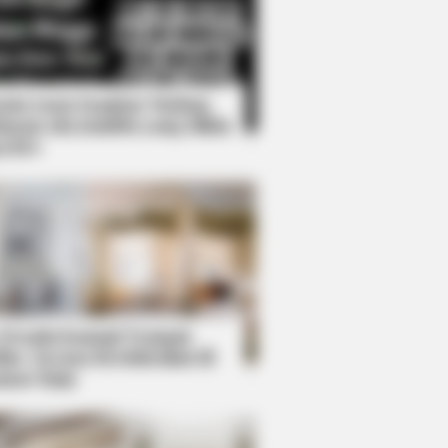
Kata Lucu Seputar Malam
nggu ala Jomblo yang Bikin
enes
 — Their Height Is Jaw-Dropping
 Desain Kanopi Tempat
dur, Serasa Beristirahat di
mar Raja