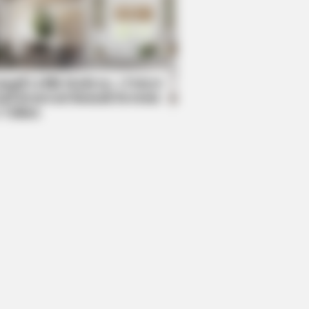
BERRIES
Astonishingly Beautiful Cave
rches
mpil Lebih Modern, 7 Potret
sil Renovasi Rumah Berusia
 Tahun