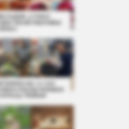
kin Ngakak, 10 Potret
splay Murah Pakai Bahan
adanya
ti Mainstream, 10 Cara
mbawa Barang Belanjaan
rsi Warga Thailand