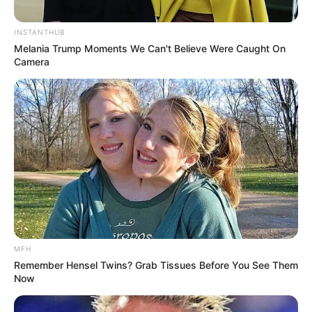
INSTANTHUB
Melania Trump Moments We Can't Believe Were Caught On
8 Kata Lucu Seputar Malam
Camera
Minggu ala Jomblo yang Bikin
Ngenes
10 Desain Kanopi Tempat
Tidur, Serasa Beristirahat di
MFH
Kamar Raja
Remember Hensel Twins? Grab Tissues Before You See Them
Now