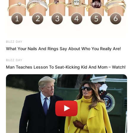
Fail! 10 Potret Makanan Gagal
Dimasak yang Bikin Kamu
Nggak Selera
BUZZ DAY
What Your Nails And Rings Say About Who You Really Are!
BUZZ DAY
Man Teaches Lesson To Seat-Kicking Kid And Mom – Watch!
10 Pose Manekin Anti
Mainstream yang Konyol
Banget