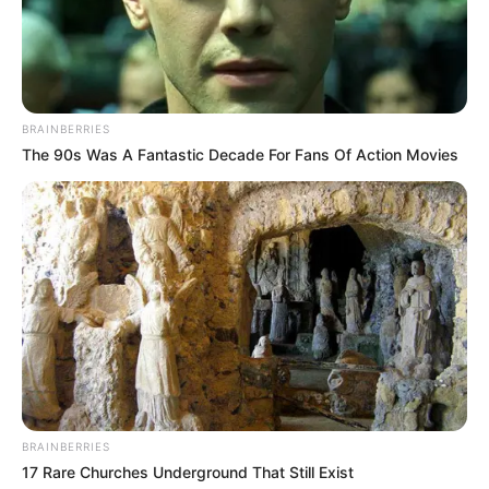
tersebut dan akhirnya keduanya jarang berkomunikasi, namun
mereka berdua masih berusaha untuk bertahan demi anak
perempuannya.
Selain itu, mereka masih merayakan ulang tahun anak laki-lakinya
tersebut setiap tahunnya.
BRAINBERRIES
The 90s Was A Fantastic Decade For Fans Of Action Movies
BRAINBERRIES
17 Rare Churches Underground That Still Exist