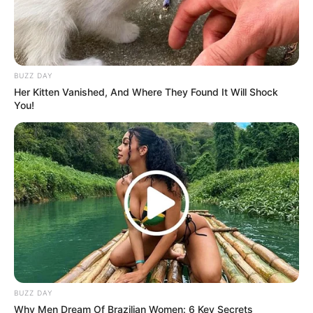
BUZZ DAY
Her Kitten Vanished, And Where They Found It Will Shock
You!
LIHAT ARTIKEL LAINNYA
BUZZ DAY
Why Men Dream Of Brazilian Women: 6 Key Secrets