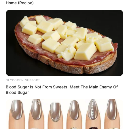
Home (Recipe)
Langka Banget! 10 Pose Lucu
Katak yang Bikin Ketawa
Gemes
GLYCOGEN SUPPORT
Ambyar! 10 Kalimat Baper
Blood Sugar Is Not From Sweets! Meet The Main Enemy Of
Pakai Bahasa Jawa Ini Bikin
Blood Sugar
Galau Abis