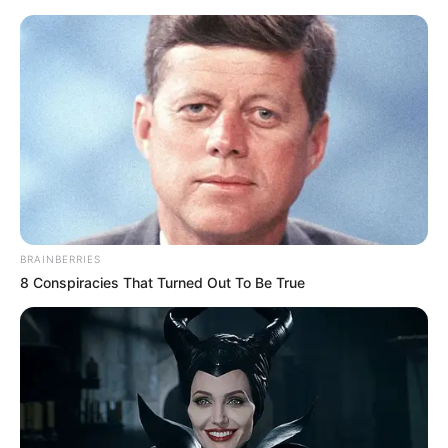
HOME
INSPIRASI
STYLE
FILM &
NGAKAK
QUOTES
HYPE
MORE
SERIES
BRAINBERRIES
8 Conspiracies That Turned Out To Be True