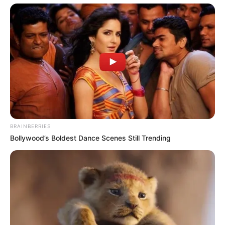
Baca juga:
Sinopsis Film SHAZAM, Superhero Terbaru DC
Comic Universe
Film ini merupakan film pertama dari sutradara Lee Jong-un yang
ceritanya ditulis oleh Lee Chang-dong yang juga penulis cerita
dari film Burning (2018) dan Poetry (2010). Kedua film tersebut
merupakan pemenang Cannes’ Critics Prize.
Film ini telah direncakan sebagai pembuka Far East Film Festival
ke 21 yang akan di selenggarakan di Udine (Italia) mulai tanggal
BRAINBERRIES
26 April-2 Mei 2019.
Bollywood’s Boldest Dance Scenes Still Trending
Birthday telah dirilis di Korea Selatan pada tanggal 3 April 2019
yang juga bertepatan dengan 5 tahun peringatan Tragedi Sewol
Tahun 2014.
https://www.youtube.com/watch?v=HVI71D20uVQ
TAGS
BIRTHDAY
FILM
FILM KOREA