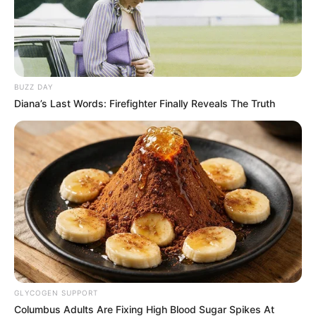
Bikin Ngakak, 10 Potret
Cosplay Murah Pakai Bahan
Seadanya
BUZZ DAY
Diana’s Last Words: Firefighter Finally Reveals The Truth
Anti Mainstream, 10 Cara
Membawa Barang Belanjaan
Versi Warga Thailand
GLYCOGEN SUPPORT
Columbus Adults Are Fixing High Blood Sugar Spikes At