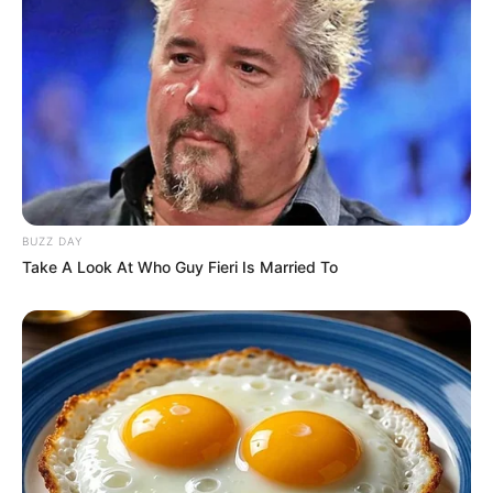
Tampil Lebih Modern, 7 Potret
Hasil Renovasi Rumah Berusia
90 Tahun
BUZZ DAY
Take A Look At Who Guy Fieri Is Married To