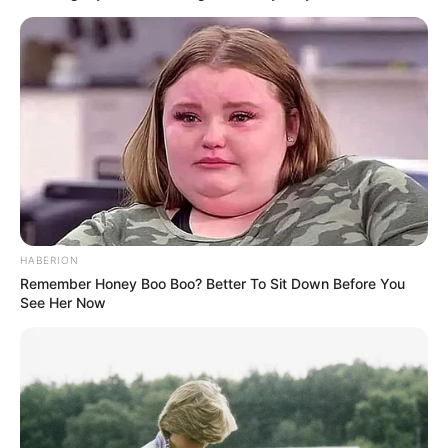
Serem! 9 Chat Ojek Online &
HABERION
Pelanggan Ini Bikin Auto
Remember Honey Boo Boo? Better To Sit Down Before You
Merinding
See Her Now