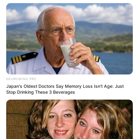
Salshabilla Adriani
Cut Syifa
TULIS KOMENTAR
Alamat email Anda tidak akan dipublikasikan.
Ruas yang wajib ditandai
*
NEUROMIND PRO
Japan's Oldest Doctors Say Memory Loss Isn't Age: Just
Stop Drinking These 3 Beverages