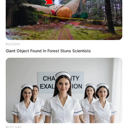
The Glory
(2022) di Netflix.
Baca juga:
Biodata, Profil, dan Fakta Lee Dong Hwi
BUZZDAY
Giant Object Found In Forest Stuns Scientists
BUZZ DAY