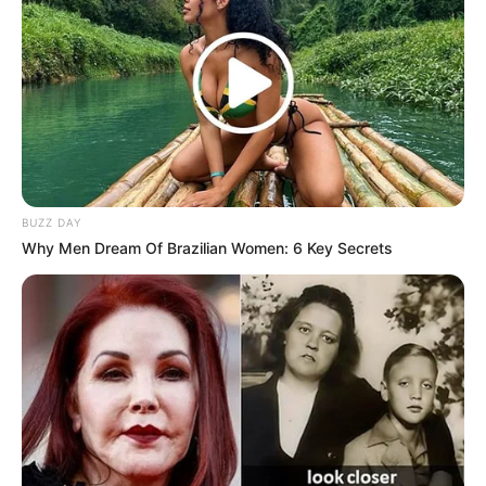
Shin Ye Eun tak hanya aktif menjadi seorang aktris dan meraih
berbagai penghargaan, namun berpartisipasi sebagai ambassador
di festival terkenal.
TAGS
AKTRIS
PENYANYI
SELEBRITI KOREA
SHIN YE EUN
BUZZ DAY
Why Men Dream Of Brazilian Women: 6 Key Secrets