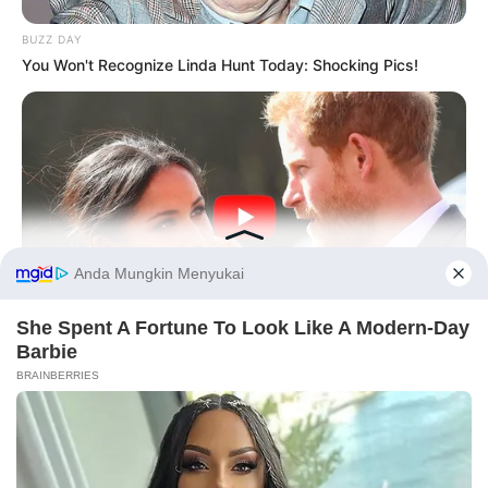
BUZZ DAY
You Won't Recognize Linda Hunt Today: Shocking Pics!
Before You Go
HERBEAUTY
This Was One Reason Meghan And Harry's Privacy Was
PRIVACY POLICY
DISCLAIMER
HUBUNGI KAMI
IKLAN
Constantly Tested After This