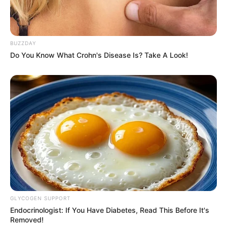
LIHAT ARTIKEL LAINNYA
BUZZDAY
Do You Know What Crohn's Disease Is? Take A Look!
Nyimas Ratu Rafa
Shenina Cinnamon
Megan Domani
Beby Tsabina
GLYCOGEN SUPPORT
Endocrinologist: If You Have Diabetes, Read This Before It's
Removed!