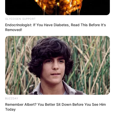
Hobi: –
Facebook: –
GLYCOGEN SUPPORT
Twitter: –
Endocrinologist: If You Have Diabetes, Read This Before It's
Removed!
Instagram:
@__shinyeeun
TikTok: –
YouTube: –
Fakta Menarik
Ia dibesarkan di Sokcho, Provinsi Gangwon.
Ia pernah muncul sebagai model sampul majalah perguruan
tinggi “College Tomorrow
840″ pada tahun 2017.
BUZZDAY
Ternyata ia sudah mengantongi Surat Izin Mengemudi, yang
Remember Albert? You Better Sit Down Before You See Him
kita tahu sulit didapatkan oleh warga Korea.
Today