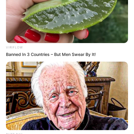
1
VOTE
fans love
Tanggal Lahir:
Tempat Lahir:
18 Januari
1998
Sokcho
,
Gangwon
,
Korea Selatan
Umur:
Profesi:
VIRIFLOW
28 Tahun
Aktris
,
Penyanyi
Banned In 3 Countries – But Men Swear By It!
Edit
Shin Ye Eun adalah seorang aktris muda asal Korea Selatan, yang
mulai dikenal melalui perannya dalam web drama
A-Teen
(2018).
Daftar isi