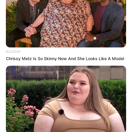
BUZZDAY
Fail! 10 Potret Makanan Gagal
Chrissy Metz Is So Skinny Now And She Looks Like A Model
Dimasak yang Bikin Kamu
Nggak Selera
10 Pose Manekin Anti
Mainstream yang Konyol