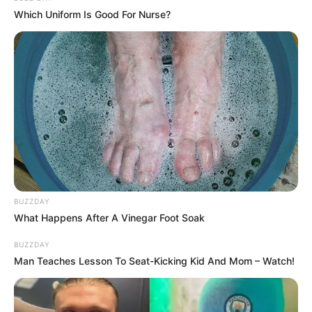
Which Uniform Is Good For Nurse?
(foto: instagram/__shinyeeun)
Biodata & Profil
BUZZDAY
What Happens After A Vinegar Foot Soak
Nama Lengkap: Shin Ye Eun
BUZZDAY
Nama Panggung: Shin Ye Eun
Man Teaches Lesson To Seat-Kicking Kid And Mom – Watch!
Nama Panggilan: Ye Eun
Tempat, Tanggal Lahir: Sokcho, Provinsi Gangwon, Korea