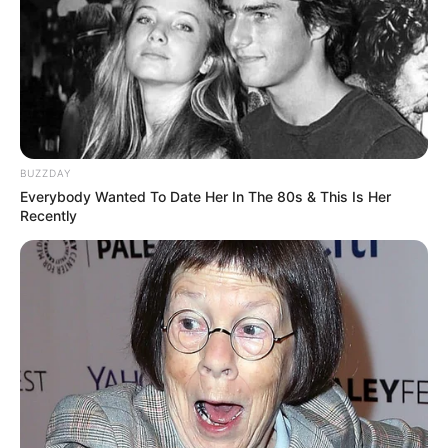
Tidur, Serasa Beristirahat di
Kamar Raja
BUZZDAY
Everybody Wanted To Date Her In The 80s & This Is Her
Recently
Tampil Lebih Modern, 7 Potret
Hasil Renovasi Rumah Berusia
90 Tahun