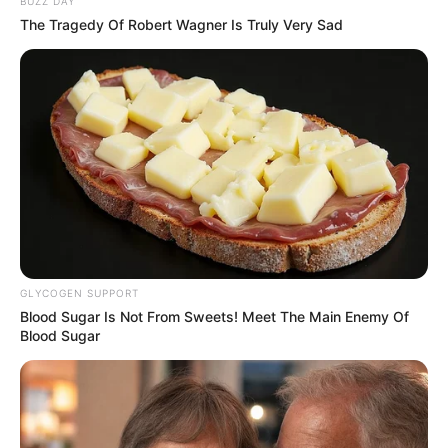
BUZZ DAY
The Tragedy Of Robert Wagner Is Truly Very Sad
Karier
Shin Ye Eun mengawali karirnya sebagai model untuk sebuah
majalah kampus bernama College Tomorrow pada tahun 2017.
Berkat kecantikan dan penampilannya, ia mendapatkan peluang
karir yang besar. Ia pun melakukan debut melalui drama berjudul
A-Teen
(2018).
Baca selengkapnya
arrow_forward_ios
GLYCOGEN SUPPORT
Blood Sugar Is Not From Sweets! Meet The Main Enemy Of
Blood Sugar