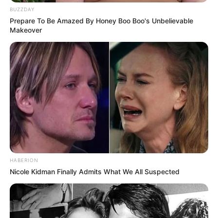
Banget
BUZZDAY
Prepare To Be Amazed By Honey Boo Boo's Unbelievable
Makeover
8 Kata Lucu Seputar Malam
Minggu ala Jomblo yang Bikin
Ngenes
HABERION
Nicole Kidman Finally Admits What We All Suspected
10 Desain Kanopi Tempat