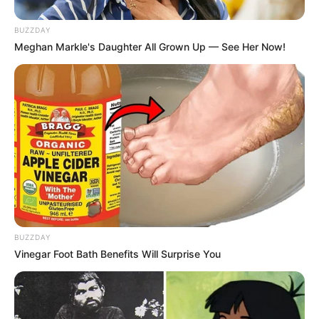
BUZZDAY
Meghan Markle's Daughter All Grown Up — See Her Now!
BUZZDAY
Vinegar Foot Bath Benefits Will Surprise You
Serem! 9 Chat Ojek Online &
Pelanggan Ini Bikin Auto
Merinding