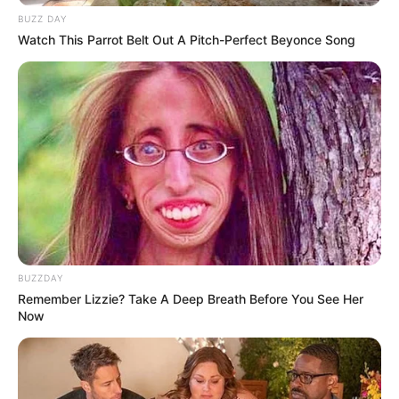
BUZZ DAY
Watch This Parrot Belt Out A Pitch-Perfect Beyonce Song
Langka Banget! 10 Pose Lucu
Katak yang Bikin Ketawa
Gemes
BUZZDAY
Remember Lizzie? Take A Deep Breath Before You See Her
Now
Ambyar! 10 Kalimat Baper
Pakai Bahasa Jawa Ini Bikin
Galau Abis