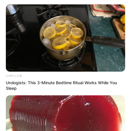
HOME
INSPIRASI
STYLE
FILM &
NGAKAK
QUOTES
HYPE
MORE
SERIES
VIRIFLOW
Urologists: This 3-Minute Bedtime Ritual Works While You
Sleep