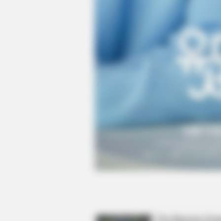
BUZZ DAY
Meghan & Harry Confirmed Awkwa
Truth About Archie