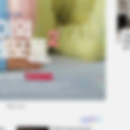
HABE
rd
Nic
All
Ta
Ha
90
(foto: tvn)