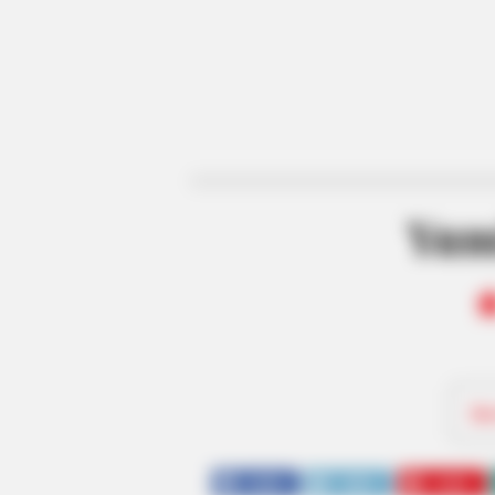
Yumi
Be
SHARE
TWEET
SHARE