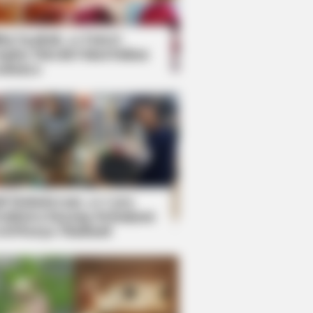
kin Ngakak, 10 Potret
splay Murah Pakai Bahan
adanya
ti Mainstream, 10 Cara
mbawa Barang Belanjaan
rsi Warga Thailand