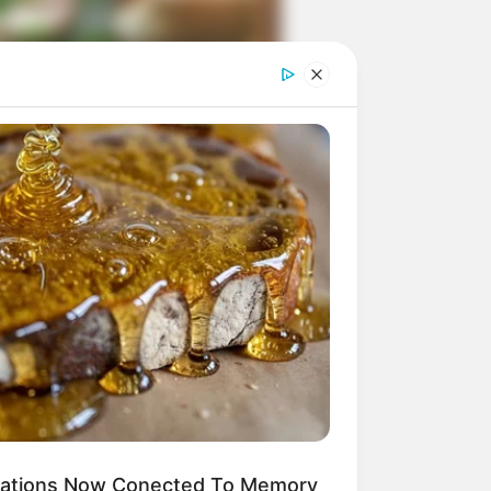
ngka Banget! 10 Pose Lucu
tak yang Bikin Ketawa
mes
byar! 10 Kalimat Baper
kai Bahasa Jawa Ini Bikin
lau Abis
ications Now Conected To Memory