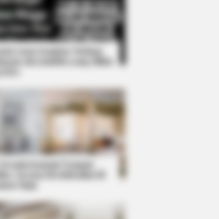
Kata Lucu Seputar Malam
nggu ala Jomblo yang Bikin
enes
ol While Kissing Each Other
 Desain Kanopi Tempat
dur, Serasa Beristirahat di
mar Raja