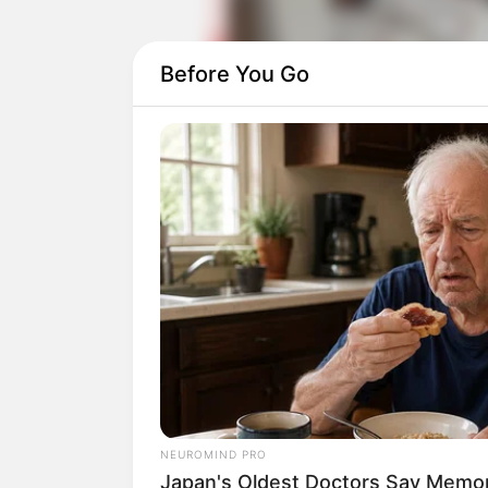
Before You Go
Ahn Bo Hyun
juga kembali tampil dala
Prosecutor Doberman
(2022).
Daftar isi
Detail
Judul: Yumi’s Cells 2 / 유미의 세포
Judul lain: Yoo Mi’s Cells 2 / Yoo Mi
Sepodeul 2
NEUROMIND PRO
Japan's Oldest Doctors Say Memory