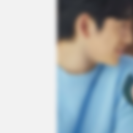
HABERION
A Trail Camera Captures What No