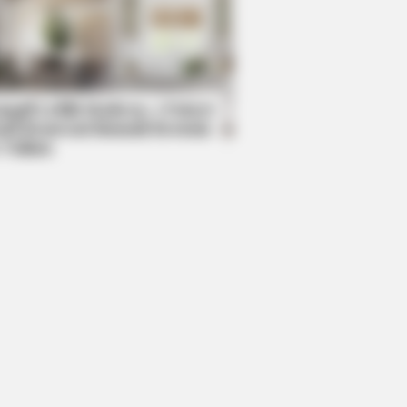
RION
ole Kidman Finally Admits What We
 Suspected
mpil Lebih Modern, 7 Potret
sil Renovasi Rumah Berusia
 Tahun