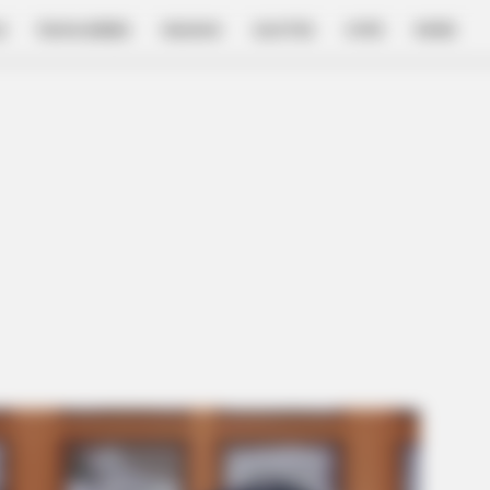
E
FILM & SERIES
NGAKAK
QUOTES
HYPE
MORE