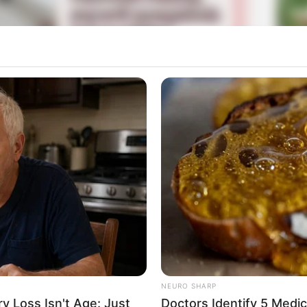
La
Ka
Ge
m drama ini setelah sukses membintangi
Military
Mute
Am
Pa
Ga
들2
’s Cells Season 2 / Yumi’s Cells Season 2 / Yumieui
NEURO SHARP
 Loss Isn't Age: Just
Doctors Identify 5 Med