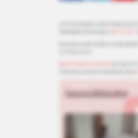
tvN menayangkan sebuah drama Korea S
Melanjutkan kisah dalam
Yumi’s Cells
(
Sementara untuk kisahnya masih diambil
Lee Dong Geon.
Kim Go Eun,
Lee Yoo Bi,
dan Park Jin 
sebelumnya pernah membintangi drama