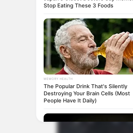
Genre: Romansa, Drama, Komedi
Stop Eating These 3 Foods
Negara: Korea Selatan
Sutradara: Lee Sang Yeob
Produser: –
Penulis Naskah: Song Jae Jung, Ki
Rumah Produksi: Studio Dragon
Channel TV: tvN, iQIYI
Jumlah Episode: 14
MEMORY HEALTH
Masa Tayang: 10 Juni 2022 – 23 Juli
The Popular Drink That's Silently
Destroying Your Brain Cells (Most
Jadwal Tayang: Setiap Jumat
People Have It Daily)