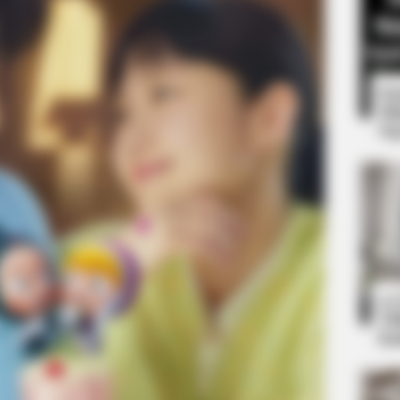
8 
Mi
Ng
BUZZ DAY
 One Should See
Co-stars Who Lost Contr
RADAR MEDIA
10
Suddenly, The Lawn Shakes Like A
Ti
Trampoline—Then It Bursts Open
Ka