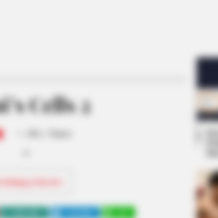
’s Cells 2
-
Se
/10 (- Votes)
Pe
Me
ri Rating & Review
WHATSAPP
TELEGRAM
LINE