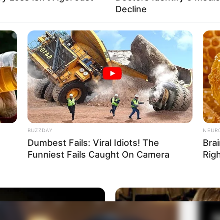
Decline
Fa
Di
Ng
m Yoon Joo, Kim Kyung Ran
BUZZDAY
NEUR
 2022
Dumbest Fails: Viral Idiots! The
Brai
Funniest Fails Caught On Camera
Rig
10
Ma
Ba