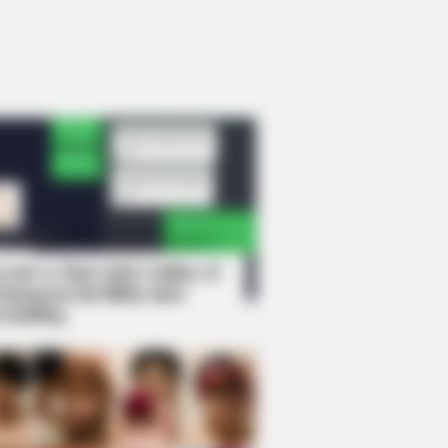
rem! 9 Chat Ojek Online &
langgan Ini Bikin Auto
rinding