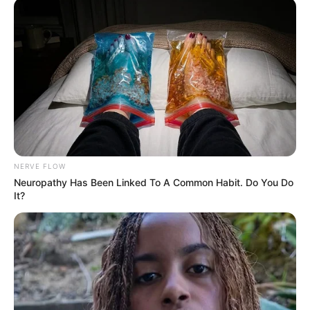
Ambyar! 10 Kalimat Baper
Pakai Bahasa Jawa Ini Bikin
Galau Abis
NERVE FLOW
Neuropathy Has Been Linked To A Common Habit. Do You Do
Fail! 10 Potret Makanan Gagal
It?
Dimasak yang Bikin Kamu
Nggak Selera