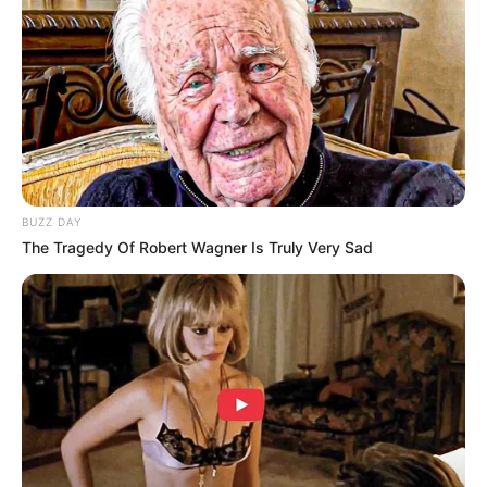
ULASAN
Alamat email Anda tidak akan dipublikasikan.
Ruas yang wajib ditandai
*
BUZZ DAY
The Tragedy Of Robert Wagner Is Truly Very Sad
Rating
Cerita
Pemain
Akting