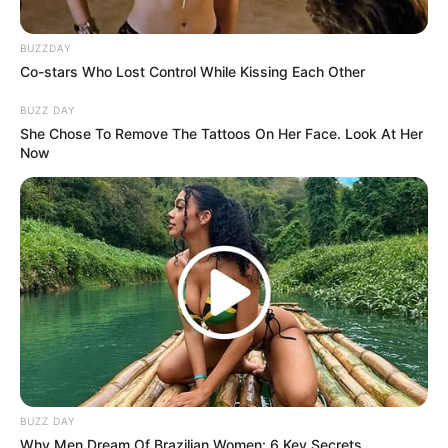
Musik
BUZZDAY
Co-stars Who Lost Control While Kissing Each Other
BUZZ DAY
She Chose To Remove The Tattoos On Her Face. Look At Her
Now
BUZZ DAY
Why Men Dream Of Brazilian Women: 6 Key Secrets