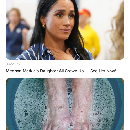
-
/10 (- Votes)
Beri Rating & Review
BUZZDAY
Edit
Meghan Markle's Daughter All Grown Up — See Her Now!
Mulai 26 Januari 2022, sebuah drama Korea yang berjudul
Rookie
Cops
resmi tayang di Disney+.
Produksi drama ini diumumkan secara resmi oleh Studio&NEW
pada 22 Desember 2020.
Namun kerja sama antara rumah produksi tersebut dengan Walt
Disney baru diumumkan pada 15 April 2021.