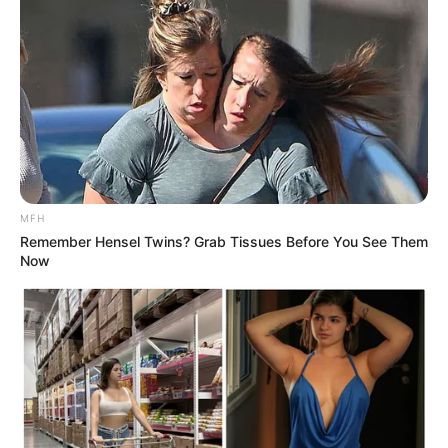
Selain itu, ada juga
Park Yoo Na
dan Min Do Hee sebagai
karakter utama lainnya. Park Yoo Na sebelumnya sukses dengan
drama yang berjudul
True Beauty
(2020).
Sementara itu, Min Do Hee pernah tampil di drama berjudul
So I
Married an Anti-Fan
(2021).
MFH
Remember Hensel Twins? Grab Tissues Before You See Them
Now