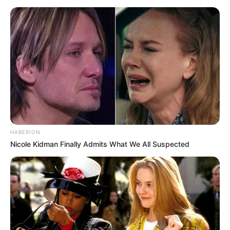
10 Desain Kanopi Tempat
Tidur, Serasa Beristirahat di
Kamar Raja
HABERION
Nicole Kidman Finally Admits What We All Suspected
Tampil Lebih Modern, 7 Potret
Hasil Renovasi Rumah Berusia
90 Tahun