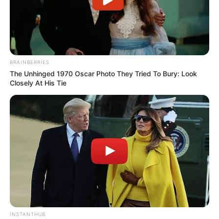
Serem! 9 Chat Ojek Online &
Pelanggan Ini Bikin Auto
Merinding
BRAINBERRIES
The Unhinged 1970 Oscar Photo They Tried To Bury: Look
Closely At His Tie
Bikin Ngakak, 10 Potret
Cosplay Murah Pakai Bahan
Seadanya
INSTANTHUB