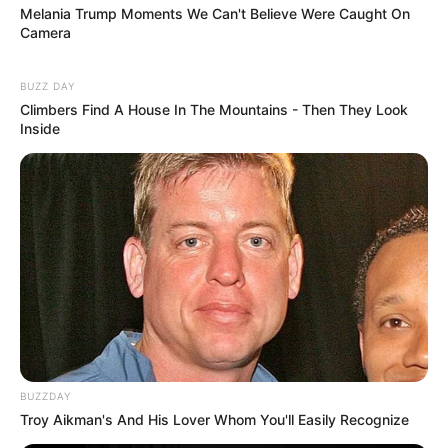
Melania Trump Moments We Can't Believe Were Caught On
Camera
Anti Mainstream, 10 Cara
Membawa Barang Belanjaan
Versi Warga Thailand
BUZZ DAY
Climbers Find A House In The Mountains - Then They Look
Inside
Langka Banget! 10 Pose Lucu
Katak yang Bikin Ketawa
Gemes
BUZZDAY
Troy Aikman's And His Lover Whom You'll Easily Recognize