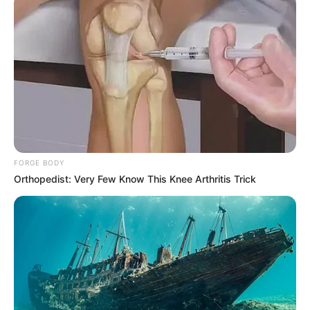
DETAIL
Judul: Rookie Cops / 너와 나의 경찰수업
Judul lain: Rookies / Our Police Class / Our Police Course /
Police Class of Mine and Yours / Neowa Naui
Gyeongchalsueop / Neowa Naui Gyeongchalhaggyo
Genre: Romansa, Komedi
Negara: Korea Selatan
FORGE BODY
Sutradara: Kim Byung Soo
Orthopedist: Very Few Know This Knee Arthritis Trick
Produser: –
Penulis Naskah: Lee Ha Na
Rumah Produksi: Studio&NEW
Channel TV: Disney+
Jumlah Episode: 16