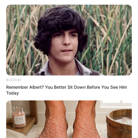
HOME
INSPIRASI
STYLE
FILM &
NGAKAK
QUOTES
HYPE
MORE
SERIES
BUZZDAY
Remember Albert? You Better Sit Down Before You See Him
Today