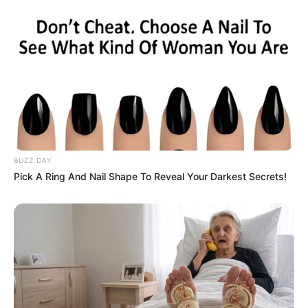
BUZZ DAY
(foto: instagram/disneyplushotstarid)
Pick A Ring And Nail Shape To Reveal Your Darkest Secrets!
SINOPSIS ROOKIE COPS
Drama ini menceritakan tentang kehidupan para mahasiswa baru
yang berusaha untuk berjuang dalam salah satu kampus paling
konservatif di Korea Selatan.
Wi Seung Hyun sebenarnya adalah seorang mahasiswa baru yang
dilabeli sebagai mahasiswa kehormatan ketika masuk ke