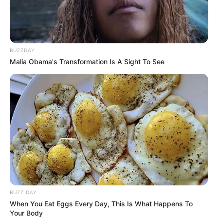
10 Pose Manekin Anti
Mainstream yang Konyol
BUZZDAY
Banget
Malia Obama's Transformation Is A Sight To See
8 Kata Lucu Seputar Malam
Minggu ala Jomblo yang Bikin
Ngenes
BUZZ DAY
When You Eat Eggs Every Day, This Is What Happens To
Your Body