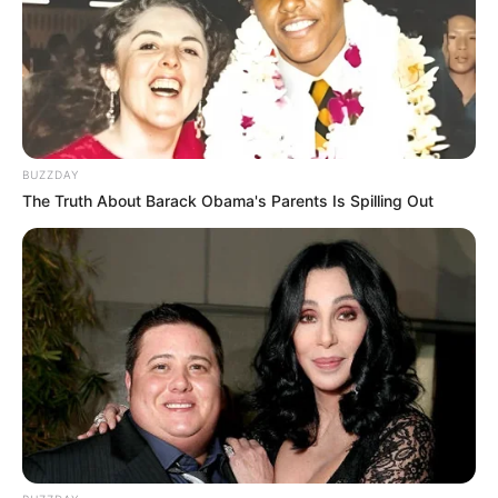
Langka Banget! 10 Pose Lucu
Katak yang Bikin Ketawa
Gemes
BUZZDAY
The Truth About Barack Obama's Parents Is Spilling Out
Ambyar! 10 Kalimat Baper
Pakai Bahasa Jawa Ini Bikin
Galau Abis