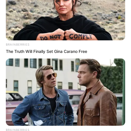
Matcha yang kaya akan antioksidan dan EGCG (
epigallocatechin
gallatel
) memiliki beragam manfaat di antaranya:
Mengurangi risiko penyakit kardiovaskular
Mengurangi risiko kanker
BRAINBERRIES
Menurunkan kadar kolesterol jahat
The Truth Will Finally Set Gina Carano Free
Membantu proses detoksifikasi tubuh
Menenangkan pikiran dan mengurangi stress.
diolah dengan sederhana dan diminum
Green tea
seperti teh pada umumnya
BRAINBERRIES