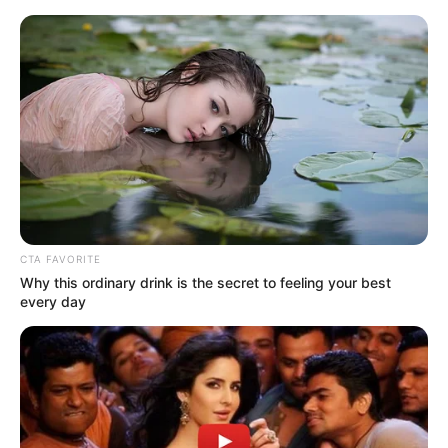
HOME
INSPIRASI
STYLE
FILM &
NGAKAK
QUOTES
HYPE
MORE
SERIES
CTA FAVORITE
Why this ordinary drink is the secret to feeling your best
every day