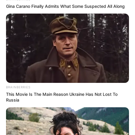
Gina Carano Finally Admits What Some Suspected All Along
Matcha terdiri atas beragam zat yang memiliki banyak manfaat.
BRAINBERRIES
Kandungan kafein yang dimiliki matcha cukup tinggi mencapai
This Movie Is The Main Reason Ukraine Has Not Lost To
280 mg. Sedangkan untuk kandungan antioksidan matcha
Russia
memiliki sekitar 134 mg.
Bahkan berdasarkan penelitian yang ada, kandungan antioksidan
pada matcha lebih tinggi dibandingkan dengan sayuran dan buah-
buahan.