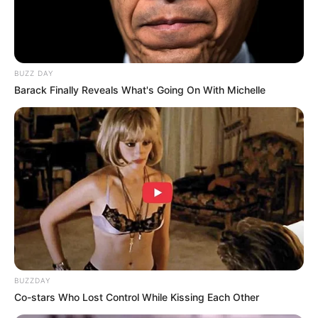
14 Manfaat Teh Hijau,
Atasi Insomnia dan
Penuaan Dini
BUZZ DAY
TULIS KOMENTAR
Barack Finally Reveals What's Going On With Michelle
Alamat email Anda tidak akan dipublikasikan.
Ruas yang wajib ditandai
*
BUZZDAY
Co-stars Who Lost Control While Kissing Each Other