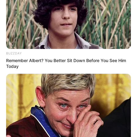
8 Kata Lucu Seputar Malam
Minggu ala Jomblo yang Bikin
Ngenes
BUZZDAY
Remember Albert? You Better Sit Down Before You See Him
Today
10 Desain Kanopi Tempat
Tidur, Serasa Beristirahat di
Kamar Raja