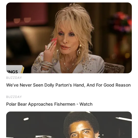
Bikin Ngakak, 10 Potret
Cosplay Murah Pakai Bahan
Seadanya
BUZZDAY
We’ve Never Seen Dolly Parton's Hand, And For Good Reason
BUZZDAY
Anti Mainstream, 10 Cara
Polar Bear Approaches Fishermen - Watch
Membawa Barang Belanjaan
Versi Warga Thailand