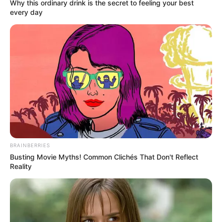
Why this ordinary drink is the secret to feeling your best
Matcha memiliki proses pengolahan yang cukup
every day
rumit
BRAINBERRIES
Busting Movie Myths! Common Clichés That Don't Reflect
Reality
(foto: pixabay)
Matcha berasal dari tumbuhan asal Tiongkok yang bernama
Camellia sinensis.
Proses pengolahan matcha adalah melalui