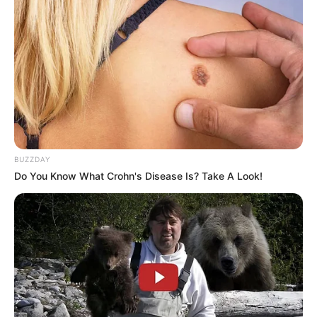
Menghambat penuaan dini
Menurunkan risiko penyakit kardiovaskular
Mengurangi stress dan menenangkan pikiran.
Antara matcha dan
mana yang lebih sehat?
green tea,
BUZZDAY
Do You Know What Crohn's Disease Is? Take A Look!
(foto: hitput)