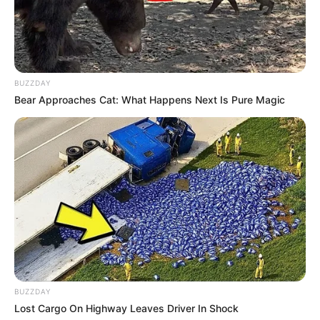
BUZZDAY
Bear Approaches Cat: What Happens Next Is Pure Magic
Serem! 9 Chat Ojek Online &
Pelanggan Ini Bikin Auto
Merinding
BUZZDAY
Lost Cargo On Highway Leaves Driver In Shock