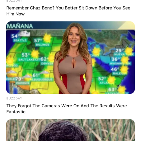
BUZZDAY
Remember Chaz Bono? You Better Sit Down Before You See
Him Now
Fail! 10 Potret Makanan Gagal
Dimasak yang Bikin Kamu
Nggak Selera
BUZZDAY
They Forgot The Cameras Were On And The Results Were
10 Pose Manekin Anti
Fantastic
Mainstream yang Konyol
Banget