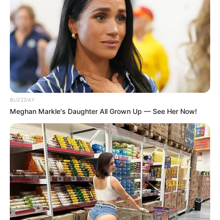
10 Universitas Terbaik di
Sejarah Bataviasche
Surabaya, Jadi Incaran
Nouvelles, Koran Pertama
Calon Mahasiswa
yang Terbit di Indonesia
BUZZDAY
Meghan Markle's Daughter All Grown Up — See Her Now!
Sejarah Terbentuknya
Mengenal Barbarossa,
Taliban, Kini Kembali
Pelaut Muslim yang
Menguasai Afghanistan
Dicitrakan Negatif oleh
Dunia Barat