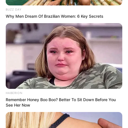
Harga batiknya juga bervariasi antara 100 ribuan sampai puluhan
juta tergantung pada tingkat kesulitannya.
BUZZ DAY
Why Men Dream Of Brazilian Women: 6 Key Secrets
Pamornya sempat menurun, akhirnya berjaya
kembali setelah tahun 2009
HABERION
Remember Honey Boo Boo? Better To Sit Down Before You
See Her Now
(foto: clakclik)