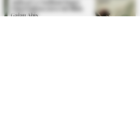
Ambyar! 10 Kalimat Baper
Pakai Bahasa Jawa Ini Bikin
Galau Abis
BUZZ DAY
On Her Wedding Day, She Opened Her Late Mother's Letter!
Fail! 10 Potret Makanan Gagal
Dimasak yang Bikin Kamu
Nggak Selera
BUZZDAY
Everybody Wanted To Date Her In The 80s & This Is Her
Recently