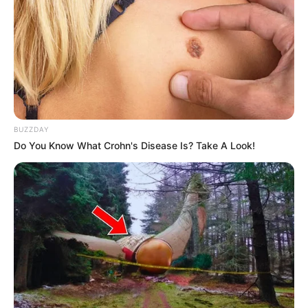
Usaha batik pada masanya termasuk paling menguntungkan bagi
masyarakat di Lasem. Ribuan pekerja terserap sebagai pengrajin
batik.
Pada sore hari, pemandangan di Lasem adalah para pembatik yang
pulang dari sanggar kerja sehabis kerja seharian.
Sebenarnya pamor batik Lasem sempat menurun pada tahun
BUZZDAY
1970-an, tapi akhirnya berjaya kembali setelah batik diakui oleh
Do You Know What Crohn's Disease Is? Take A Look!
UNESCO sebagai warisan dunia pada tahun 2009.
Motifnya yang menjadi simbol dari sejarah, budaya, dan alam
Jawa-Tionghoa memang sudah selayaknya dilestarikan.
Jumlah motifnya mungkin bisa terus bertambah lagi jika diteliti
kembali secara serius. Kabar baiknya, sekarang sudah ada sekitar
21 macam motif batik Lasem yang sudah terdaftar hak ciptanya.
TAGS
BATIK LASEM
BUDAYA TIONGHOA DAN NUSANTARA
STORY