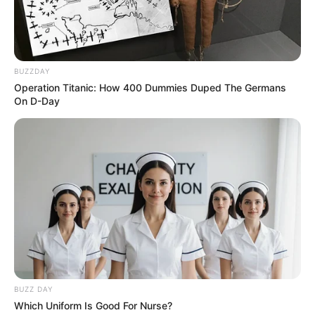
Kombinasi Budaya Tionghoa
dan Nusantara
Penulis:
resti
|
2 Februari 2024
BUZZDAY
Operation Titanic: How 400 Dummies Duped The Germans
On D-Day
Membahas soal batik di Indonesia memang seolah tidak ada
habisnya. Bukan sekadar lembaran kain tradisional, tapi di
dalamnya juga terdapat cerminan kekayaan budaya bangsa. Setiap
daerah penghasil batik di Indonesia memiliki ciri khas tersendiri.
Dengan beragamnya budaya daerah di Indonesia, motif batik pun
menjadi banyak macamnya. Tidak hanya tentang budaya lokal ,
tapi ada juga motif batik yang merupakan perpaduan dua budaya
seperti batik Lasem.
BUZZ DAY
Motif batik ini terbentuk karena pengaruh budaya Tionghoa yang
Which Uniform Is Good For Nurse?