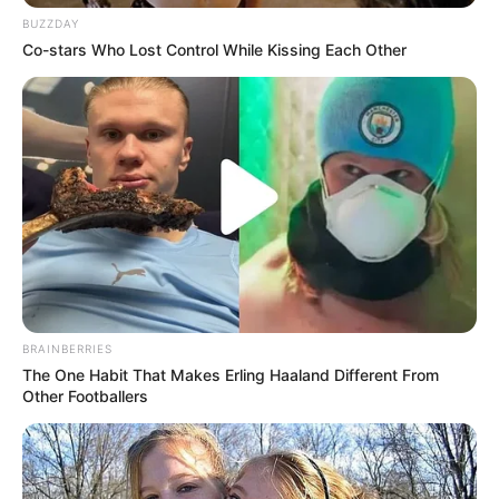
Tapi, masyarakat lokal di Lasem lebih familiar menyebutnya motif
BUZZDAY
darah ayam atau
getih pitik
. Na Li Ni banyak membatik dan
Co-stars Who Lost Control While Kissing Each Other
hasilnya dijual pedagang dengan menggunakan kapal ke seluruh
penjuru Nusantara.
BRAINBERRIES
The One Habit That Makes Erling Haaland Different From
Other Footballers