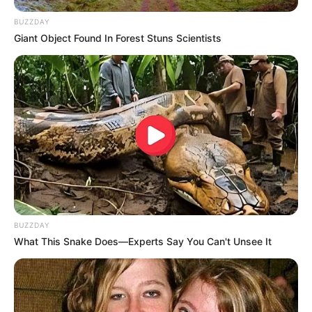
BUZZDAY
Giant Object Found In Forest Stuns Scientists
BUZZDAY
What This Snake Does—Experts Say You Can't Unsee It