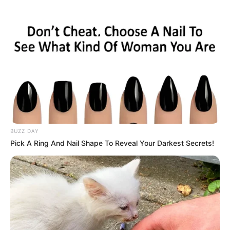
masuk ke Jawa sejak berabad-abad lamanya.
Baca juga:
Legenda Buto Ijo, Raksasa Berbadan Hijau yang
Ditakuti Anak-anak
Berawal dari ekspedisi Laksamana Cheng Ho saat
mendarat di Pulau Jawa
BUZZ DAY
Pick A Ring And Nail Shape To Reveal Your Darkest Secrets!
(foto: unesco)