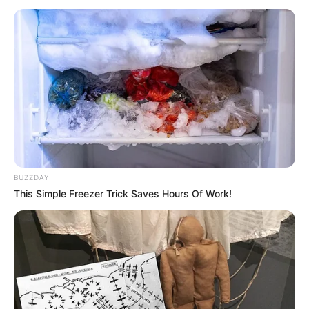
BUZZDAY
This Simple Freezer Trick Saves Hours Of Work!
INSPIRASI
Motif Batik Lasem, Tercipta dari