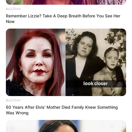
BUZZDAY
Remember Lizzie? Take A Deep Breath Before You See Her
Now
LIHAT ARTIKEL LAINNYA
BUZZDAY
60 Years After Elvis' Mother Died Family Knew Something
Was Wrong