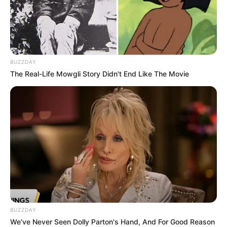
Merinding
BUZZDAY
The Real-Life Mowgli Story Didn't End Like The Movie
Bikin Ngakak, 10 Potret
Cosplay Murah Pakai Bahan
Seadanya
BUZZDAY
Anti Mainstream, 10 Cara
We’ve Never Seen Dolly Parton's Hand, And For Good Reason