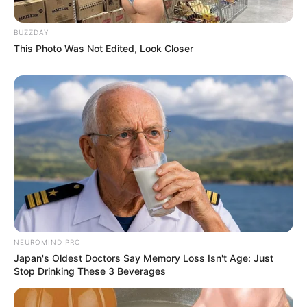
BUZZDAY
This Photo Was Not Edited, Look Closer
Kekejaman Khmer Merah,
Kisah Kapal Padewakang,
Rezim Diktator yang
Tanpa Mesin Mampu
Menghabisi Nyawa
Berlayar ke Australia
Rakyatnya
NEUROMIND PRO
Japan's Oldest Doctors Say Memory Loss Isn't Age: Just
Stop Drinking These 3 Beverages