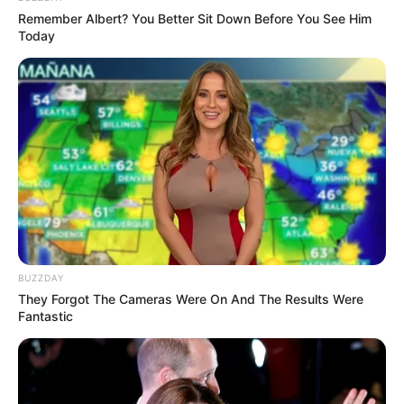
berupa tumbuhan sekar jagad, kricak, kendoro kendiri, grinsing,
Remember Albert? You Better Sit Down Before You See Him
dan lain-lain.
Today
Baca juga:
Kain Tenun Sengkang Sulawesi Selatan, Penuh
Warna dan Berbahan Sutera
Beberapa sudut kampung di Lasem menjadi sentra
para pengrajin batik
BUZZDAY
They Forgot The Cameras Were On And The Results Were
Fantastic