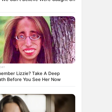
il! 10 Potret Makanan Gagal
masak yang Bikin Kamu
gak Selera
DAY
ember Lizzie? Take A Deep
ath Before You See Her Now
 Pose Manekin Anti
instream yang Konyol
nget