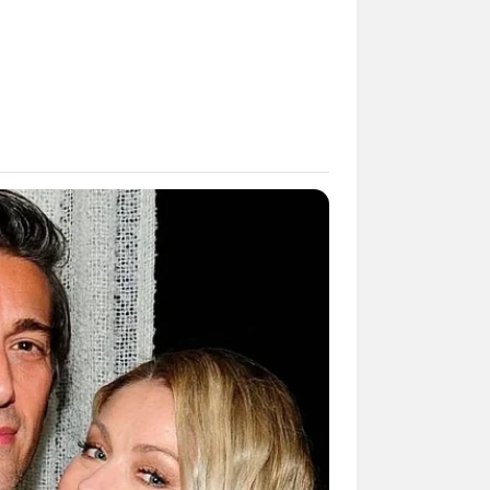
mpil Lebih Modern, 7 Potret
sil Renovasi Rumah Berusia
 Tahun