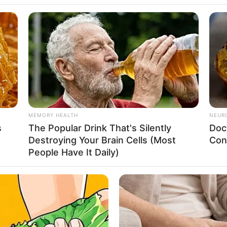
nkan, 10 Ide
MEMORY HEALTH
NEUR
s
The Popular Drink That's Silently
Doc
ari Arsip Jadi
Se
Destroying Your Brain Cells (Most
Con
Pe
People Have It Daily)
Me
WHATSAPP
TELEGRAM
LINE