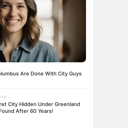
Kata Lucu Seputar Malam
nggu ala Jomblo yang Bikin
enes
lumbus Are Done With City Guys
 Desain Kanopi Tempat
RION
dur, Serasa Beristirahat di
ret City Hidden Under Greenland
mar Raja
 Found After 60 Years!