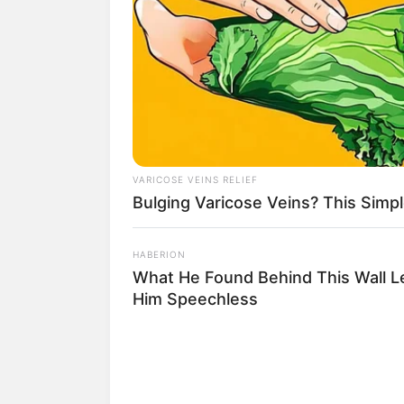
Jika saat ini kamu melihat berkas dan fil
harus membereskam dokumen tersebut.
Agar lebih rapi gak ada salahnya mena
berbagai macam dokumen yang dibutuh
Lemari arsip tak hanya bisa menyimpan
lemari tersebut untuk mempercantik rua
VARICOSE VEINS RELIEF
Bulging Varicose Veins? This Simpl
Caranya pilih lemari arsip yang sesuai 
bisa memberikan sentuhan gambar atau po
HABERION
Kalau bingung, coba deh tiru saja bentuk
What He Found Behind This Wall L
elegan hingga yang ceria, sesuaikan de
Him Speechless
Baca juga:
Rela Sakit, 10 Perjuanga