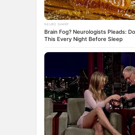
2. Feminim elegan ditunjukkan 
warna emas yang tidak berlebih
NEURO SHARP
Brain Fog? Neurologists Pleads: D
This Every Night Before Sleep