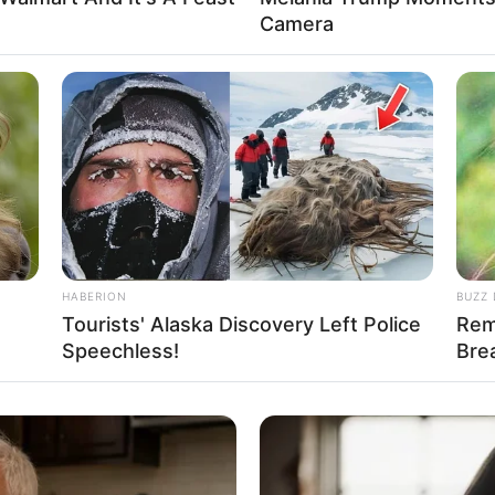
Camera
Fa
Di
Ng
HABERION
BUZZ 
Tourists' Alaska Discovery Left Police
Rem
Speechless!
Bre
10
Ma
Ba