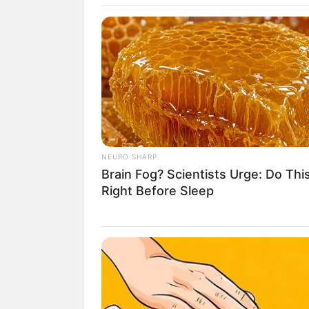
INSPIRASI
Gak Membosa
NEURO SHARP
Brain Fog? Scientists Urge: Do Thi
Merombak Lem
Right Before Sleep
Menarik
Penulis:
mira
|
20 Juli 2022
SHARE
TWEET
SHARE