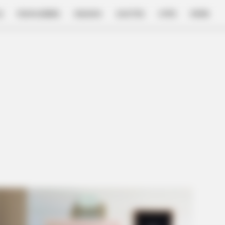
E
FILM & SERIES
NGAKAK
QUOTES
HYPE
MORE