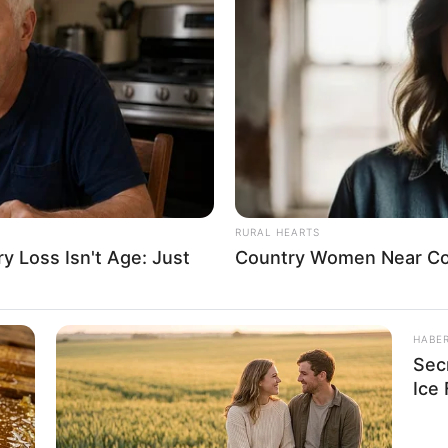
8 
Mi
Ng
RURAL HEARTS
 Loss Isn't Age: Just
Country Women Near Co
10
HABE
Ti
Sec
Ka
Ice
(foto: brepurposed)