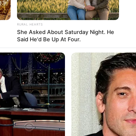
dari pemilihan warna pink dan sentuhan
an
RURAL HEARTS
o
She Asked About Saturday Night. He
Ta
Said He'd Be Up At Four.
Ha
90