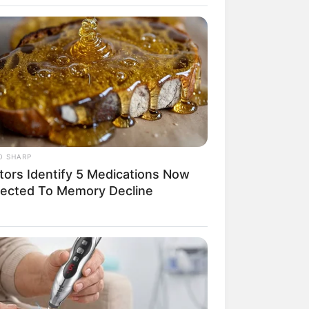
O SHARP
tors Identify 5 Medications Now
rem! 9 Chat Ojek Online &
ected To Memory Decline
langgan Ini Bikin Auto
rinding