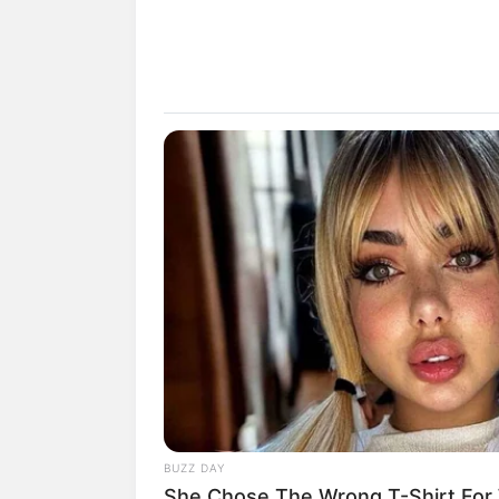
1. Untuk memberikan kesan alami
motif kayu elegan berwarna abu
BUZZ DAY
She Chose The Wrong T-Shirt For 