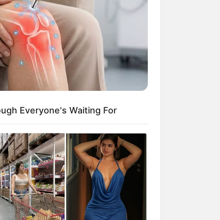
kin Ngakak, 10 Potret
splay Murah Pakai Bahan
adanya
ough Everyone's Waiting For
ti Mainstream, 10 Cara
mbawa Barang Belanjaan
rsi Warga Thailand