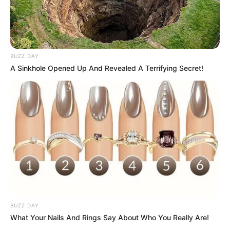
BUZZ DAY
A Sinkhole Opened Up And Revealed A Terrifying Secret!
(foto: pexels/pixabay)
8. Termasuk dalam
Lepidoptera, kupu-kupu dan
ngengat sangat tidak lazim untuk dimakan. Ada yang
mau?
BUZZ DAY
What Your Nails And Rings Say About Who You Really Are!