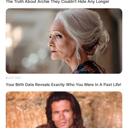
The Truth About Archie They Couldn't Hide Any Longer
Tampil Lebih Modern, 7 Potret
Hasil Renovasi Rumah Berusia
90 Tahun
BUZZ DAY
Your Birth Date Reveals Exactly Who You Were In A Past Life!