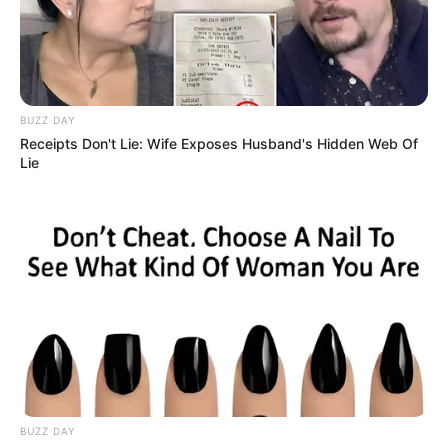
BUZZ DAY
Langka Banget! 10 Pose Lucu
Receipts Don't Lie: Wife Exposes Husband's Hidden Web Of
Katak yang Bikin Ketawa
Lie
Gemes
Ambyar! 10 Kalimat Baper
Pakai Bahasa Jawa Ini Bikin
Galau Abis
BUZZ DAY