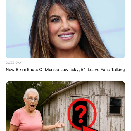
BUZZ DAY
New Bikini Shots Of Monica Lewinsky, 51, Leave Fans Talking
(foto: thegazette)
5. Kalau jenis Hymenoptera banyak ditemukan di
taman atau halaman rumah, jenisnya lebah, semut,
dan tawon