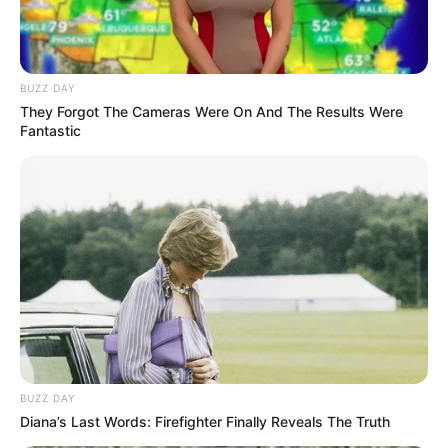
(foto: pinterest)
BUZZ DAY
9. Ordo jenis Megaloptera memiliki dua jenis famili,
They Forgot The Cameras Were On And The Results Were
yaitu famili Corydalinae dan Sialidae. Salah satu
Fantastic
jenisnya lalat dobson
BUZZ DAY
Diana’s Last Words: Firefighter Finally Reveals The Truth