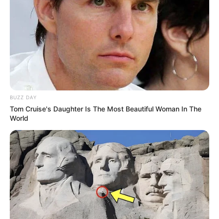
jenisnya adalah kutu. Ada yang tertarik untuk
Mute
memakannya?
BUZZ DAY
Tom Cruise's Daughter Is The Most Beautiful Woman In The
World
(foto: pexels/egorkamelev)
2. Sedangkan jenis belalang, jangkrik, dan kecoa