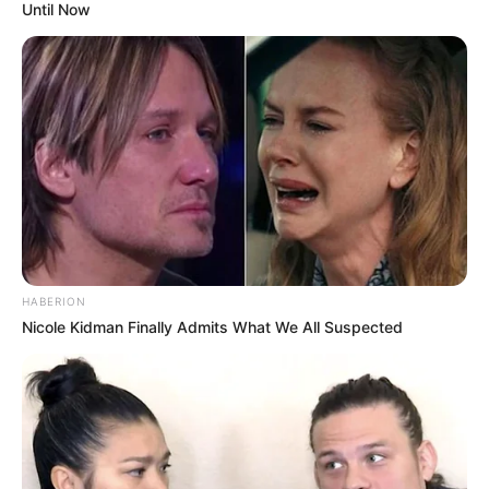
Until Now
Bikin Ngakak, 10 Potret
Cosplay Murah Pakai Bahan
Seadanya
HABERION
Nicole Kidman Finally Admits What We All Suspected
Anti Mainstream, 10 Cara
Membawa Barang Belanjaan
Versi Warga Thailand