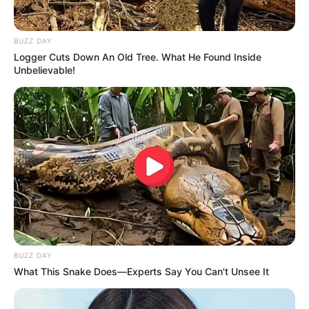
BUZZ DAY
Logger Cuts Down An Old Tree. What He Found Inside
Unbelievable!
4. Jenis dari ordo Homoptera kerap ditemukan di
BUZZ DAY
sawah nih, diantaranya adalah jangkrik dan wereng
What This Snake Does—Experts Say You Can't Unsee It