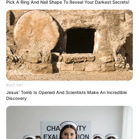
Pick A Ring And Nail Shape To Reveal Your Darkest Secrets!
Fail! 10 Potret Makanan Gagal
Dimasak yang Bikin Kamu
Nggak Selera
BUZZ DAY
Jesus' Tomb Is Opened And Scientists Make An Incredible
Discovery
10 Pose Manekin Anti
Mainstream yang Konyol
Banget