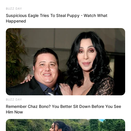
BUZZ DAY
Suspicious Eagle Tries To Steal Puppy - Watch What
Happened
HOME
INSPIRASI
STYLE
FILM &
NGAKAK
QUOTES
HYPE
MORE
SERIES
BUZZ DAY
Remember Chaz Bono? You Better Sit Down Before You See
Him Now