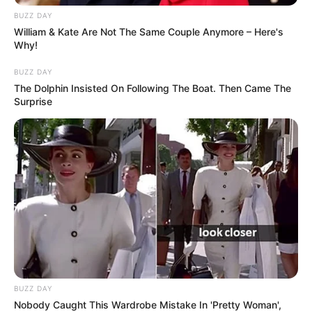
BUZZ DAY
William & Kate Are Not The Same Couple Anymore – Here's
Why!
BUZZ DAY
The Dolphin Insisted On Following The Boat. Then Came The
Surprise
Serem! 9 Chat Ojek Online &
Pelanggan Ini Bikin Auto
Merinding
BUZZ DAY
Nobody Caught This Wardrobe Mistake In 'Pretty Woman',