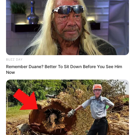
sangit, serangga sisik, dan lain sebagainya
BUZZ DAY
Remember Duane? Better To Sit Down Before You See Him
Now
(foto: wikipedia)