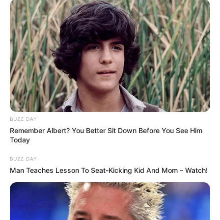
(foto: wikipedia)
10. Satu lagi dari ordo Odonata yang diantaranya ada
capung dan damselflies. Aneh-aneh ya jenisnya
BUZZ DAY
Remember Albert? You Better Sit Down Before You See Him
Today
BUZZ DAY
Man Teaches Lesson To Seat-Kicking Kid And Mom – Watch!