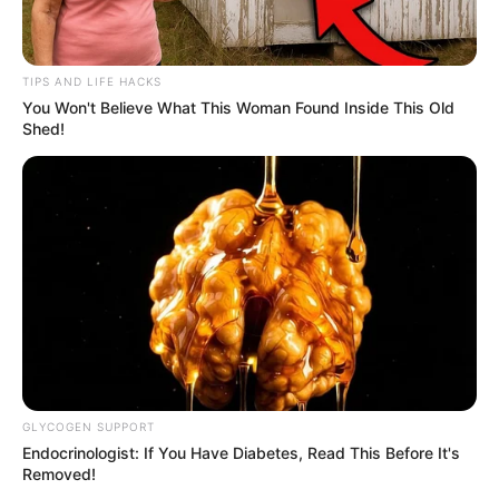
TIPS AND LIFE HACKS
You Won't Believe What This Woman Found Inside This Old
Shed!
(foto: pexels/egorkamelev)
6. Lalat dan nyamuk juga masuk dalam jajaran bisa
dimakan lho, keduanya masuk dalam ordo Diptera
GLYCOGEN SUPPORT
Endocrinologist: If You Have Diabetes, Read This Before It's
Removed!