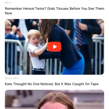
MFH
Remember Hensel Twins? Grab Tissues Before You See Them
Now
BUZZ DAY
Kate Thought No One Noticed, But It Was Caught On Tape