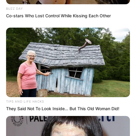
BUZZ DAY
Co-stars Who Lost Control While Kissing Each Other
TULIS KOMENTAR
Alamat email Anda tidak akan dipublikasikan.
Ruas yang wajib ditandai
*
TIPS AND LIFE HACKS
They Said Not To Look Inside... But This Old Woman Did!