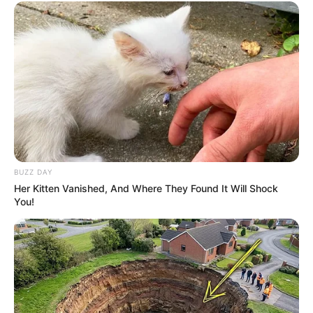
BUZZ DAY
Her Kitten Vanished, And Where They Found It Will Shock
You!
(foto: pexels/iconcom)
7. Memakan kumbang menjadi tantangan tersendiri
nih, mereka termasuk dalam ordo Coleoptera