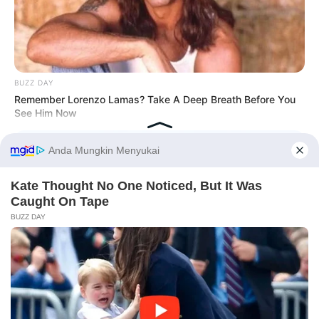
BUZZ DAY
Remember Lorenzo Lamas? Take A Deep Breath Before You
See Him Now
Before You Go
PRIVACY POLICY
DISCLAIMER
HUBUNGI KAMI
IKLAN
HABERION