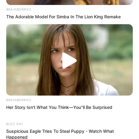
BRAINBERRIES
The Adorable Model For Simba In The Lion King Remake
Ambyar! 10 Kalimat Baper
Pakai Bahasa Jawa Ini Bikin
Galau Abis
BRAINBERRIES
Her Story Isn't What You Think—You''ll Be Surprised
Fail! 10 Potret Makanan Gagal
Dimasak yang Bikin Kamu
BUZZ DAY
Nggak Selera
Suspicious Eagle Tries To Steal Puppy - Watch What
Happened