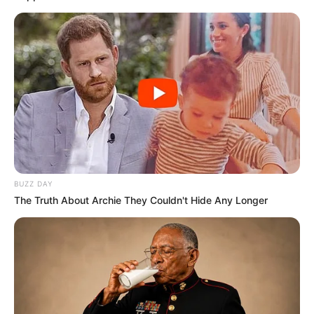
10 Pose Manekin Anti
Mainstream yang Konyol
Banget
BUZZ DAY
The Truth About Archie They Couldn't Hide Any Longer
8 Kata Lucu Seputar Malam
Minggu ala Jomblo yang Bikin
Ngenes