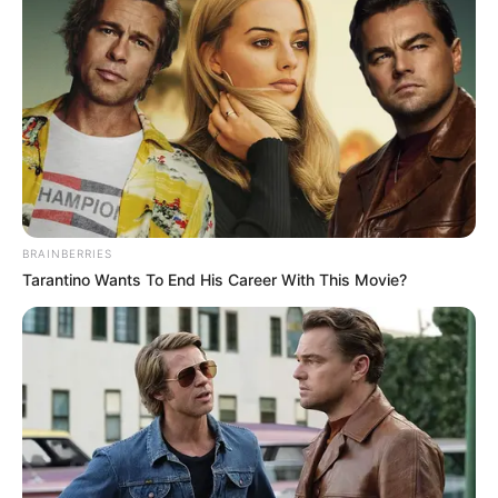
Kisah Nabi Zakaria, Sabar
Doa Masuk dan Keluar
Puluhan Tahun Memohon
Masjid Beserta Artinya
Keturunan
BRAINBERRIES
Tarantino Wants To End His Career With This Movie?
Doa untuk Kedua Orang
Tua, Bentuk Terima Kasih
Anak