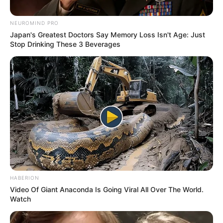
NEUROMIND PRO
Japan's Greatest Doctors Say Memory Loss Isn't Age: Just
Stop Drinking These 3 Beverages
HABERION
Video Of Giant Anaconda Is Going Viral All Over The World.
Watch
DOA
Doa Nabi Zakaria untuk