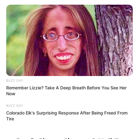
HOME
INSPIRASI
STYLE
FILM &
NGAKAK
QUOTES
HYPE
MORE
SERIES
BUZZ DAY
Remember Lizzie? Take A Deep Breath Before You See Her
Now
BUZZ DAY
Colorado Elk's Surprising Response After Being Freed From
Tire