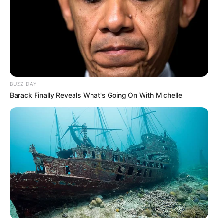
Anti Mainstream, 10 Cara
Membawa Barang Belanjaan
Versi Warga Thailand
BUZZ DAY
Barack Finally Reveals What's Going On With Michelle
Langka Banget! 10 Pose Lucu
Katak yang Bikin Ketawa
Gemes