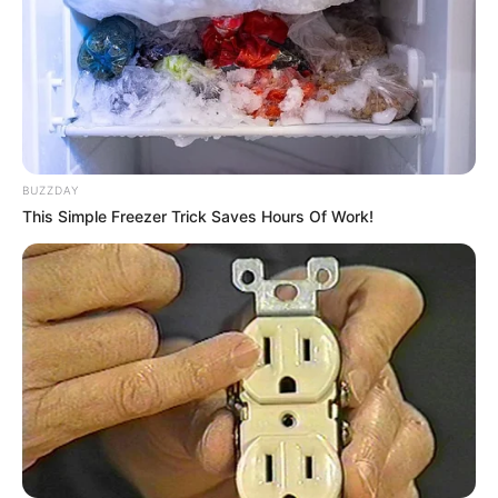
10 Pose Manekin Anti
Mainstream yang Konyol
Banget
BUZZDAY
This Simple Freezer Trick Saves Hours Of Work!
8 Kata Lucu Seputar Malam
Minggu ala Jomblo yang Bikin
Ngenes