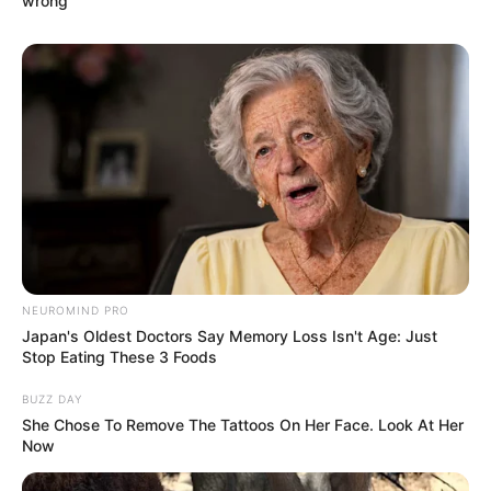
wrong
Pacar: –
Profesi: Penyanyi, Aktris
Hobi: Menulis Buku Harian, Mendengarkan Musik, Bermain
Nintendo
Facebook: –
Twitter: –
Instagram:
@chuucandoit
TikTok: –
Youtube:
지구를 지켜츄 Chuu Can Do It
NEUROMIND PRO
Japan's Oldest Doctors Say Memory Loss Isn't Age: Just
Stop Eating These 3 Foods
Fakta Menarik
BUZZ DAY
Bagian dari sub-unit LOONA, Yyxy.
She Chose To Remove The Tattoos On Her Face. Look At Her
Now
Memiliki 2 saudara laki-laki yang lebih muda darinya.
Peach adalah warna perwakilannya.