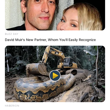
Megan Domani
Beby Tsabina
BUZZ DAY
David Muir's New Partner, Whom You'll Easily Recognize
Salshabilla Adriani
Cut Syifa
TULIS KOMENTAR
Alamat email Anda tidak akan dipublikasikan.
Ruas yang wajib ditandai
*
HABERION