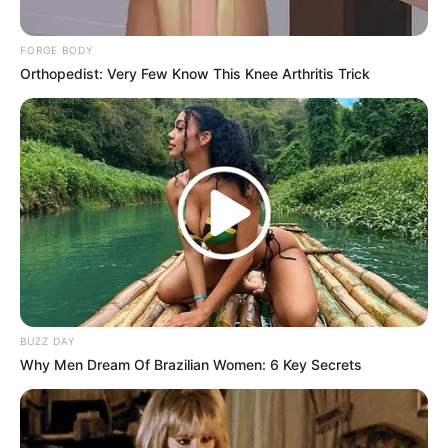
Ia membenci Waktu Yaja.
Sebenarnya, ibunya tidak suka ia menjadi idola K-Pop karena
FORGE BODY
ibunya sudah tahu betapa sulitnya itu.
Orthopedist: Very Few Know This Knee Arthritis Trick
Tapi ayahnya tetap mendukungnya dan itu membuatnya tetap
memperjuangkannya.
Ayahnya membeli sekitar 50 album untuk setiap rilis.
Memiliki kebiasaan menulis diary sebelum tertidur.
Sering menonton komedi situasi ketika dia masih seorang gadis
muda.
Pertama kali bertemu Yves saat mereka berada di akademi.
Pernah terkunci di luar asrama selama 20 menit karena member
BUZZ DAY
lain tidak bisa mendengarnya dari dalam, dan ia kehilangan/lupa
Why Men Dream Of Brazilian Women: 6 Key Secrets
kuncinya.
Resmi keluar dari LOONA pada 25 November 2022. Alasan
dikeluarkannya Chuu karena bahasa (ucapan) kasar dan