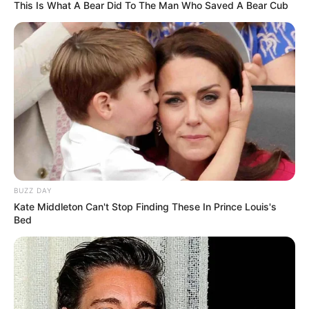
This Is What A Bear Did To The Man Who Saved A Bear Cub
LIHAT ARTIKEL LAINNYA
BUZZ DAY
Nyimas Ratu Rafa
Shenina Cinnamon
Kate Middleton Can't Stop Finding These In Prince Louis's
Bed