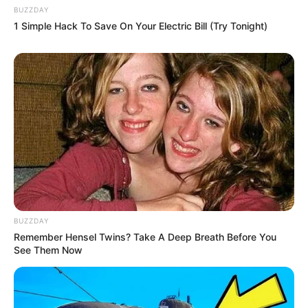
BUZZDAY
1 Simple Hack To Save On Your Electric Bill (Try Tonight)
10 Desain Kanopi Tempat
Tidur, Serasa Beristirahat di
Kamar Raja
Tampil Lebih Modern, 7 Potret
Hasil Renovasi Rumah Berusia
BUZZDAY
90 Tahun
Remember Hensel Twins? Take A Deep Breath Before You
See Them Now