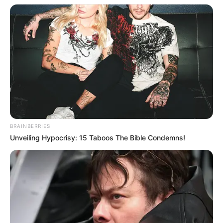
BRAINBERRIES
Unveiling Hypocrisy: 15 Taboos The Bible Condemns!
Namun pada 29 Maret 2022, dikabarkan ia terlibat sengketa
hukum dengan BlockBerry Creative. Hal ini dilatar belakangi
dengan kurangnya pembayaran sehingga kontraknya
ditangguhkan.
Di bulan 22 Juni, ia bersiap untuk meninggalkan BlockBerry
Creative dan menandatangai kontrak dengan label barunya yaitu