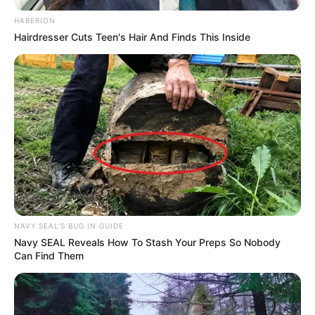
HABERION
One and a Half
(2022)
Hairdresser Cuts Teen's Hair And Finds This Inside
Kolaborasi
See Saw
– bersama Go Won, Kim Lip (2018)
World is One 2021
– bersama Kim Yo Han (2021)
Lullaby
– bersama B.I (2022)
Album
Chuu
(2017)
NAVY SEAL'S BUG IN GUIDE
OST (Original Soundtrack)
Navy SEAL Reveals How To Stash Your Preps So Nobody
Can Find Them
Spring Flower
(2021) – OST
Into The Ring
Hello
– bersama Lee Hyeop (2021) – OST
Fling at
Convenience Store