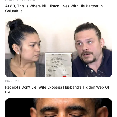
Serem! 9 Chat Ojek Online &
Pelanggan Ini Bikin Auto
At 80, This Is Where Bill Clinton Lives With His Partner In
Merinding
Columbus
Bikin Ngakak, 10 Potret
Cosplay Murah Pakai Bahan
Seadanya
BUZZ DAY
Receipts Don't Lie: Wife Exposes Husband's Hidden Web Of
Lie