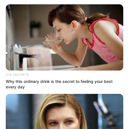
HOME
INSPIRASI
STYLE
FILM &
NGAKAK
QUOTES
HYPE
MORE
SERIES
CTA FAVORITE
Why this ordinary drink is the secret to feeling your best
every day