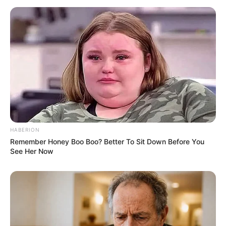
Haebin adalah ibu dari grup.
Dia selalu diet.
Menyanyikan soundtrack drama
Romantic Doctor, Teacher
Kim
, berjudul
Forever Love
.
Menyanyikan OST
This is My First Life
yang disebut
Everyday
dan OST
Radio Romance
yang disebut
On The Road
.
Berakting dalam musikal
Monte Cristo
(2016).
Tipe ideal Haebin: Yoo YeonSeok (aktor).
HABERION
4. Nayoung
Remember Honey Boo Boo? Better To Sit Down Before You
See Her Now