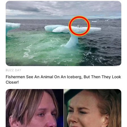
BUZZ DAY
Fishermen See An Animal On An Iceberg, But Then They Look
Closer!
(foto: instagram/gu9udan)
Biodata & Profil
Nama Lengkap: Liu Xie Ning
Nama Korea: Ryu Sa Jeo