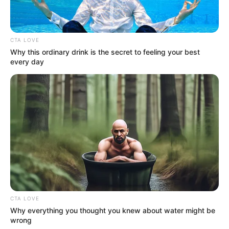
Sosial Media Resmi
Situs Resmi:
jelly-fish.co.kr/gu9udan
CTA LOVE
Facebook:
gu9udan
Why this ordinary drink is the secret to feeling your best
every day
Twitter:
@gu9udan
Instagram:
@gu9udan
TikTok: –
Youtube:
Gugudan Official
V Live:
구구단(gugudan)
Fan Cafe:
gu9udan
Weibo:
gu9udan
Member
Gugudan
CTA LOVE
Why everything you thought you knew about water might be
1. Hana
wrong