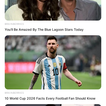
8
VOTE
fans love
Debut:
Asal:
BRAINBERRIES
28 Juni
2016
Korea Selatan
You'll Be Amazed By The Blue Lagoon Stars Today
Jumlah Anggota:
Fandom:
8 Member
Danjjak
Edit
Gugudan adalah grup penyanyi wanita asal Korea Selatan yang
dibentuk oleh Jellyfish Entertainment pada tahun 2016. Grup ini
BRAINBERRIES
beranggotakan 9 personil, yaitu Mi Mi, Hana, Hae Bin, Na
10 World Cup 2026 Facts Every Football Fan Should Know
Young, Se Jeong, Sally, Soyee, Mi Na dan Hye Yeon.