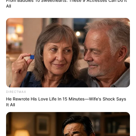
From Baddies To Sweethearts: These 9 Actresses Can Do It
Berat Badan: 46 kg
All
Golongan Darah: A
Profesi: Penyanyi, aktris
Hobi: Mencari foto binatang
Instagram:
@newprple
Youtube:
보보TV_hana
Fakta
Menarik
Memiliki 2 adik laki-laki.
DIRECTMAX
Motto Hana: Jangan berpikiran sempit.
He Rewrote His Love Life In 15 Minutes—Wife's Shock Says
Pernah menjadi cameo di drama tvN
High School King of
It All
Savvy
(2014).
Muncul di MV VIXX berjudul
Eternity
dan di MV
Everlasting
Love
milik Seo In Guk