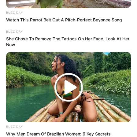
Pendidikan: Daemyung Girls’ High School
BUZZ DAY
Agama: Budha
Watch This Parrot Belt Out A Pitch-Perfect Beyonce Song
Zodiak: Leo
BUZZ DAY
Tinggi Badan: 169 cm
She Chose To Remove The Tattoos On Her Face. Look At Her
Now
Berat Badan: 50 kg
Golongan Darah: B
Profesi: Penyanyi
Hobi: Jalan-jalan dan menemukan blog memasak
Fakta
Menarik
Dia pandai memasak.
Dikatakan mirip dengan Ashley
Ladies Code
.
BUZZ DAY
Trainee terlama, sejak 2009.
Why Men Dream Of Brazilian Women: 6 Key Secrets