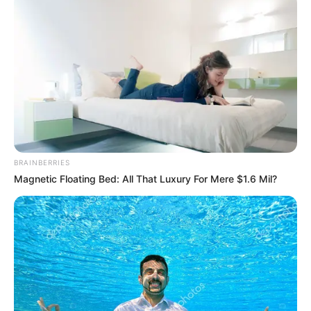
(foto: instagram/gu9udan)
BRAINBERRIES
Magnetic Floating Bed: All That Luxury For Mere $1.6 Mil?
Play
00:00
Play
Mute
Daftar isi