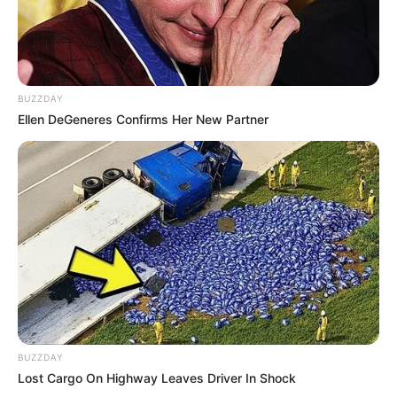
Sejeong berperan dalam program variety Netflix
The Culprit is
You
, bersama dengan Yoo Jay Suk dan Lee Kwang Soo dan
Sehun EXO.
Pada 16 Oktober 2018 Sejeong merilis OST untuk
Mr.
BUZZDAY
Sunshine
disebut
Lovers
.
Ellen DeGeneres Confirms Her New Partner
Pada 1 November 2018 dia merilis duet dengan Lyn, berjudul
Run to You
.
Berteman dengan Wendy Red Velvet.
Panutannya adalah solois IU.
6. Sally
BUZZDAY
Lost Cargo On Highway Leaves Driver In Shock