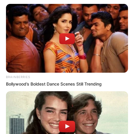
BRAINBERRIES
Bollywood’s Boldest Dance Scenes Still Trending
Gugudan