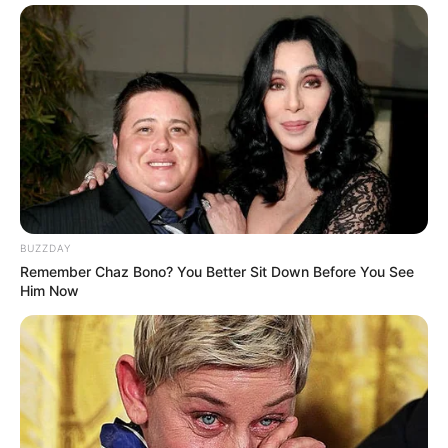
Twitter:
@0828_kimsejeong
Weibo:
KIMSEJEONG_金世正
V Live:
김세정 (KIM SE JEONG)
Fakta
Menarik
Moto Sejeong: Coba sekali lagi di saat terakhir: Ketika Anda
merasa ini adalah yang terakhir, lakukan lagi dua kali lagi!
Anggota I.O.I (peringkat 2 di Produce 101)
BUZZDAY
Trainee selama 1 tahun 11 bulan.
Remember Chaz Bono? You Better Sit Down Before You See
Him Now
Berpartisipasi dalam Kpop Star Season 2.
Debutnya sebagai solois pada 23 November 2016 dengan single
utama
Flower Road.
Sejeong berkolaborasi dengan Taeil Block B untuk lagu
She
Loves Me, She Loves Me Not
.