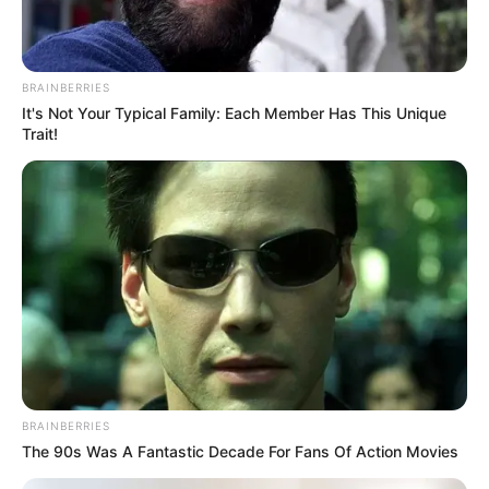
Setelah berkarir sekitar 4 tahun, pihak agensi mengumumkan
bahwa Gugudan dibubarkan dan mengakhiri semua aktifitas grup
pada 31 desember 2020 setelah hiatus seama 2 tahun.
BRAINBERRIES
It's Not Your Typical Family: Each Member Has This Unique
Trait!
BRAINBERRIES
The 90s Was A Fantastic Decade For Fans Of Action Movies