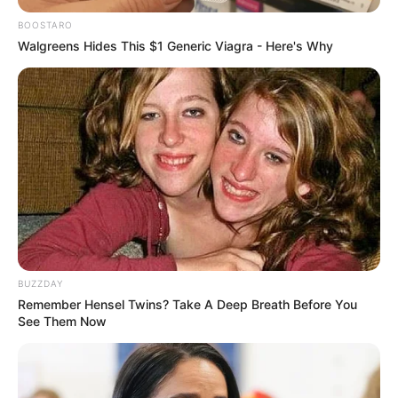
BOOSTARO
Walgreens Hides This $1 Generic Viagra - Here's Why
BUZZDAY
(foto: instagram/gu9udan)
Remember Hensel Twins? Take A Deep Breath Before You
See Them Now
Biodata & Profil
Nama Lengkap: Jung Mi Mi