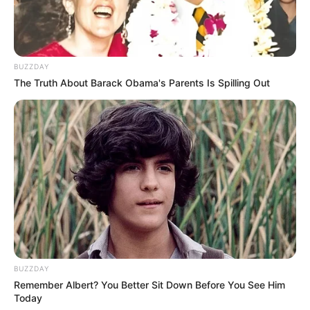
Fantasy
.
Bagian dari grup yang disebut Sunny Girls dengan Eunha
GFriend
, Cheng Xiao
WJSN
, Yooa
Oh My Girl
dan Nancy
BUZZDAY
MOMOLAND
.
The Truth About Barack Obama's Parents Is Spilling Out
Pada 1 April 2021 Nayoung mengumumkan bahwa dia
meninggalkan Jellyfish.
5. Sejeong
BUZZDAY
Remember Albert? You Better Sit Down Before You See Him
Today