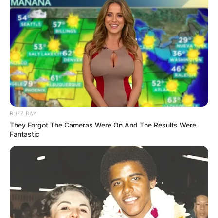
Hobi: Menonton video youtube, mendengarkan musik
Instagram:
@kny_951123
Fakta
Menarik
Moto Nayoung: Bersyukurlah dan lakukan yang terbaik untuk
apa pun! Kekuatan positif!
Dia peringkat 14 di Produce 101
BUZZ DAY
Trainee selama lebih dari 2 tahun.
They Forgot The Cameras Were On And The Results Were
Fantastic
Trainee di Born Star Training Academy dan Dream Vocal.
Bakat spesialnya adalah menyanyi jazz.
Takut ketinggian.
Menjadi cameo di Drama KBS2
Sweet Stranger and Me
(2016)
.
Nayoung muncul di MV
VIXX
The Closer
,
Dynamite
dan