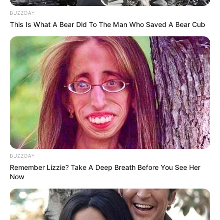
Hobi: Menonton drama dan membaca webtoon, bermain musik
BUZZDAY
Instagram:
@mimi01o1
This Is What A Bear Did To The Man Who Saved A Bear Cub
Youtube:
미미홈피 MIMIHOMEPAGE
Fakta
Menarik
BUZZDAY
Remember Lizzie? Take A Deep Breath Before You See Her
Now