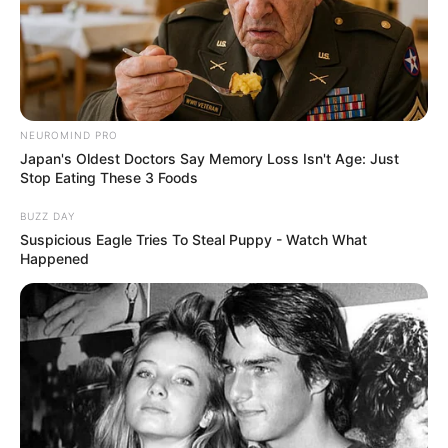
NEUROMIND PRO
Japan's Oldest Doctors Say Memory Loss Isn't Age: Just
Stop Eating These 3 Foods
BUZZ DAY
Suspicious Eagle Tries To Steal Puppy - Watch What
Happened
(foto: instagram/gu9udan)
Biodata & Profil
Nama Lengkap: Kim Na Young
Nama Panggung: Na Young