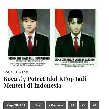
VIVI
| 24 Juni 2022
Kocak! 7 Potret Idol KPop Jadi
Menteri di Indonesia
Page 28 of 31
« First
‹ Previous
24
25
26