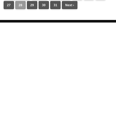
27
28
29
30
31
Next ›