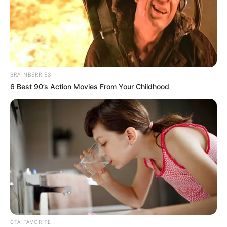
BRAINBERRIES
6 Best 90’s Action Movies From Your Childhood
Kekayaan
Tidak diketahui pasti berapa total kekayaan Taskya Namya,
kekayaannya berasal dari kariernya sebagai aktris, model dan
presenter.
CTA FAVORITE