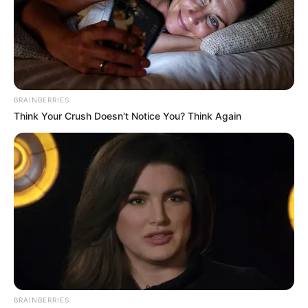
Ia merupakan sosok yang dekat dengan keluarga. Ia pun kerap
membagikan momen kebersamannya di Instagram.
Ia mengaku bahwa ia merupakan penakut.
Kerap membagikan kegiatannya dalam berolahraga seperti di
BRAINBERRIES
gym dan bermain tenis.
Think Your Crush Doesn't Notice You? Think Again
Memiliki akun sendiri untuk membagikan hasil jepretannya
sendiri.
Baca juga:
Biodata, Profil, dan Fakta Ochi Rosdiana
Film
Pengantin Iblis
(-), sebagai Ranti
Jalan Pulang
(2025)
The Shadow Strays
(2024), sebagai Soriah
BRAINBERRIES