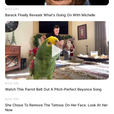
BUZZ DAY
Barack Finally Reveals What's Going On With Michelle
(foto: instagram/taskyanamya)
Biodata & Profil
Nama Lengkap: Taskya Giantri Namya
BUZZ DAY
Nama Panggung: Taskya Namya
Watch This Parrot Belt Out A Pitch-Perfect Beyonce Song
Nama Panggilan: Taskya
BUZZ DAY
She Chose To Remove The Tattoos On Her Face. Look At Her
Tempat, Tanggal Lahir: Jakarta, 11 Januari 1994
Now