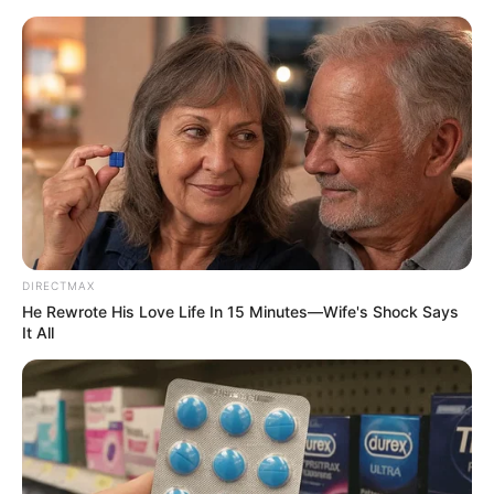
HOME
INSPIRASI
STYLE
FILM &
NGAKAK
QUOTES
HYPE
MORE
SERIES
DIRECTMAX
He Rewrote His Love Life In 15 Minutes—Wife's Shock Says
It All