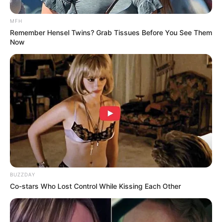
MFH
(foto: instagram/taskyanamya)
Remember Hensel Twins? Grab Tissues Before You See Them
Now
3. Jalani sesi pemotretan, ia tampak menawan
BUZZDAY
Co-stars Who Lost Control While Kissing Each Other