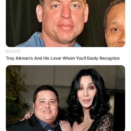
BUZZDAY
Troy Aikman's And His Lover Whom You'll Easily Recognize
(foto: instagram/taskyanamya)
FAQ
Siapa Taskya Namya?