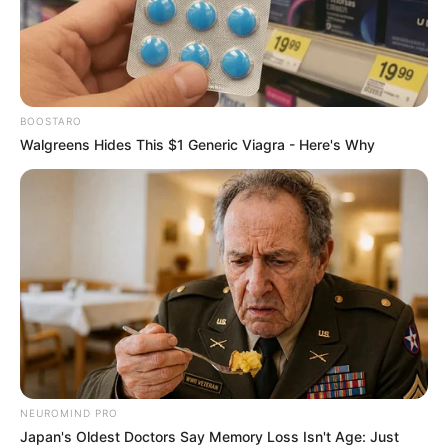
BOOSTARO
Walgreens Hides This $1 Generic Viagra - Here's Why
NEUROMIND PRO
Japan's Oldest Doctors Say Memory Loss Isn't Age: Just