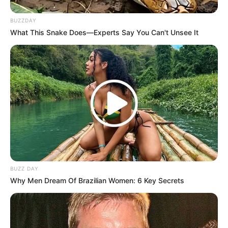
BUZZDAY
What This Snake Does—Experts Say You Can't Unsee It
(foto: instagram/taskyanamya)
BUZZ DAY
5. Di antara bunga, Taskya tak kalah cantiknya
Why Men Dream Of Brazilian Women: 6 Key Secrets