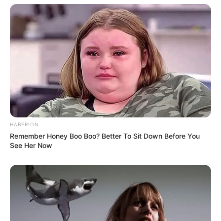
Kewarganegaraan: Indonesia
Agama: Islam
Profesi: Aktris, Model, Presenter
Hobi: Travelling
Facebook: –
X: –
Treads:
@taskyanamya
Instagram:
@taskyanamya
HABERION
Remember Honey Boo Boo? Better To Sit Down Before You
TikTok:
@taskyanamya
See Her Now
Youtube: –
Tinggi, Berat, & Penampilan Fisik
Tinggi Badan: 170 cm
Berat Badan: –