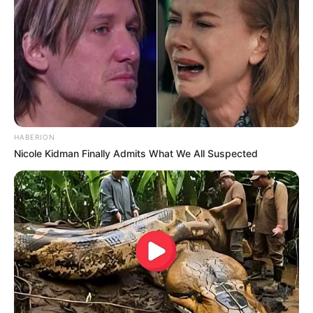
HABERION
Nicole Kidman Finally Admits What We All Suspected
(foto: instagram/taskyanamya)
4. Tampil elegan dalam balutan busana serba hitam