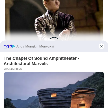
Laras Kinanda
Nyimas Ratu Rafa
BRAINBERRIES
Where Are They Now? 9 Ex-Actors Found Unexpected Career
Paths
Before You Go
Shenina Cinnamon
Megan Domani