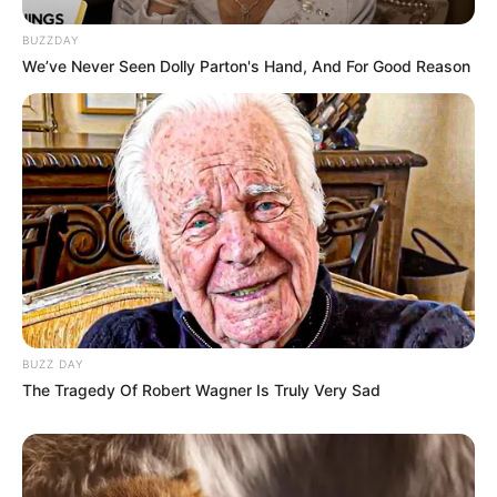
TAGS
AKTRIS
MODEL
PRESENTER
SELEBRITI INDONESIA
TASKYA NAMYA
BUZZDAY
We’ve Never Seen Dolly Parton's Hand, And For Good Reason
BUZZ DAY
The Tragedy Of Robert Wagner Is Truly Very Sad