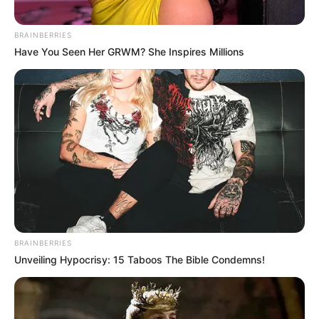
BRAINBERRIES
Have You Seen Her GRWM? She Inspires Millions
BRAINBERRIES
Unveiling Hypocrisy: 15 Taboos The Bible Condemns!
LIHAT ARTIKEL LAINNYA