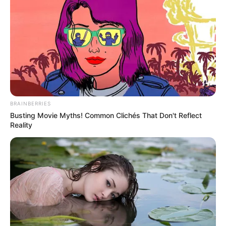
Siap Gan!
(2018), sebagai Lenita
22 Menit
(2018), sebagai Sinta
Isyarat (Segmen: Flora)
(2013), sebagai Flora
Cahaya Kecil
(2013), sebagai Saskia
Langit Ke-7
(2012), sebagai Dania
BRAINBERRIES
Sinetron
Busting Movie Myths! Common Clichés That Don't Reflect
Reality
Cinta dan Rahasia
(NET. | 2017), sebagai Gita
Oh Ternyata Episode: Tersesat di Basement
(2013)
Malam Minggu Miko
(2012), sebagai Luna
Web Series
Second Account
(2024)