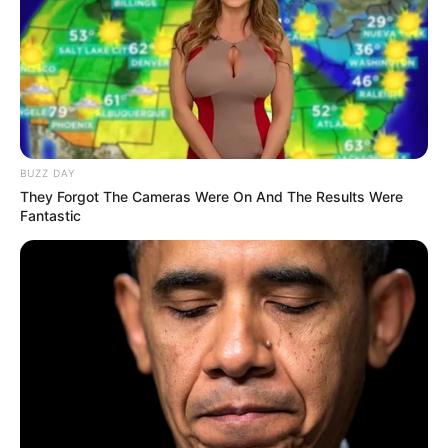
Selain aktris, ia juga berprofesi sebagai model dan presenter.
Taskya pernah membawakan programa
Lifestyle
MLDSPORT
TV
(2019) yang tayang di NET. TV.
Baca juga:
Biodata, Profil, dan Fakta Khifnu
BUZZ DAY
They Forgot The Cameras Were On And The Results Were
Fantastic