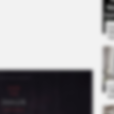
8 
Mi
Ng
BRAINBERRIES
’90s TV Icons Who Fade
10
Ti
Ka