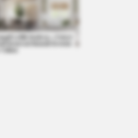
BERRIES
5’s Most Impactful Celebrity
ewells
mpil Lebih Modern, 7 Potret
sil Renovasi Rumah Berusia
 Tahun