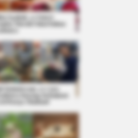
kin Ngakak, 10 Potret
splay Murah Pakai Bahan
adanya
ti Mainstream, 10 Cara
mbawa Barang Belanjaan
rsi Warga Thailand