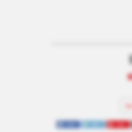
Be
SHARE
TWEET
SHARE