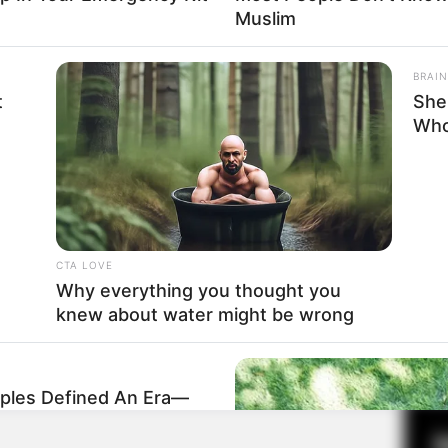
Muslim
BRAIN
Fa
t
She
Di
Who
Ng
CTA LOVE
Why everything you thought you
knew about water might be wrong
10
Ma
Ba
les Defined An Era—