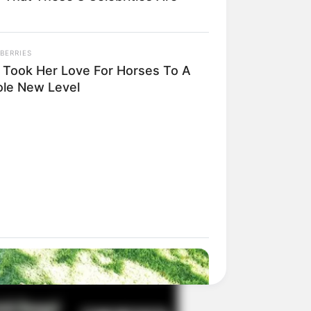
BERRIES
il! 10 Potret Makanan Gagal
 Took Her Love For Horses To A
masak yang Bikin Kamu
le New Level
gak Selera
 Pose Manekin Anti
instream yang Konyol
nget