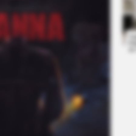
BRAINBERRIES
BRAIN
o Be
How Did They Get Gina Carano To
202
Take It All Back?
Far
Ta
Ha
90
BRAINBERRIES