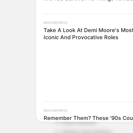
BRAINBERRIES
Take A Look At Demi Moore's Mos
Iconic And Provocative Roles
Detail
Judul: Ivanna
Judul lain: –
Genre: Horor
BRAINBERRIES
Remember Them? These '90s Coup
Negara: Indonesia
See The Complete List
Sutradara: Kimo Stamboel