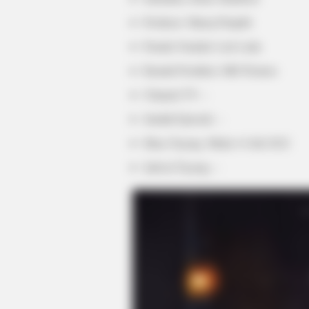
Produser: Manoj Punjabi
Penulis Naskah: Lele Laila
Rumah Produksi: MD Pictures
Channel TV: –
Jumlah Episode: –
Masa Tayang: Mulai 14 Juli 2022
Jadwal Tayang: –