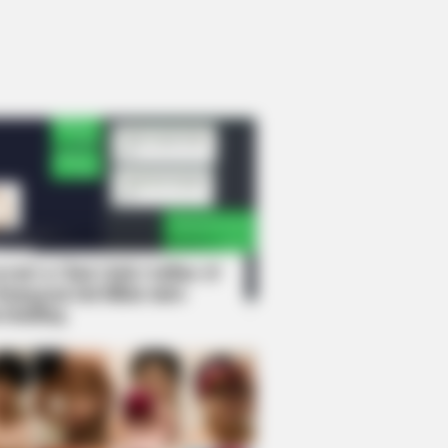
rem! 9 Chat Ojek Online &
langgan Ini Bikin Auto
rinding