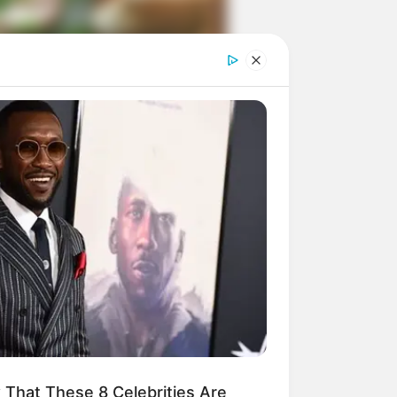
ngka Banget! 10 Pose Lucu
tak yang Bikin Ketawa
mes
byar! 10 Kalimat Baper
kai Bahasa Jawa Ini Bikin
lau Abis
That These 8 Celebrities Are