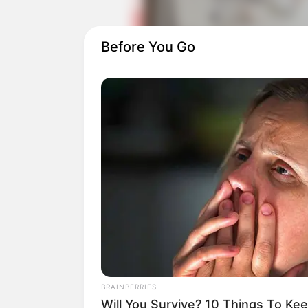
Before You Go
Caitlin Halderman
didapuk menjadi peme
membintangi
The Watcher
(2021).
Kemudian ada juga
Sonia Alyssa
yang s
Mencari Sayap
(2020).
Daftar isi
BRAINBERRIES
Will You Survive? 10 Things To Ke