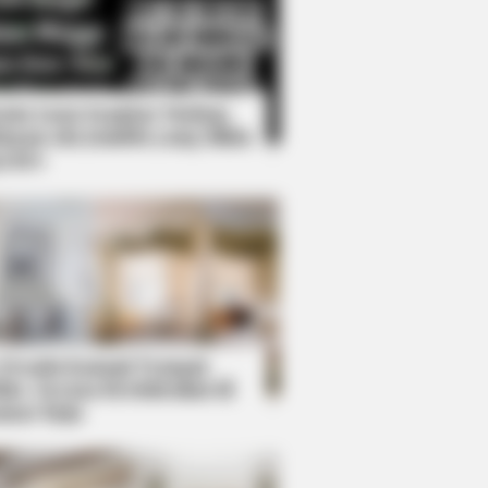
Kata Lucu Seputar Malam
nggu ala Jomblo yang Bikin
enes
d Out Of Hollywood
 Desain Kanopi Tempat
dur, Serasa Beristirahat di
mar Raja