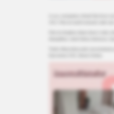
Ivanna
merupakan sebuah film horor asa
2022. Film ini masih termasuk salah satu
Film ini disajikan dalam durasi waktu s
ditampilkan, mulai bahasa Indonesia, Je
Trailer diluncurkan pada saat pemutaran
Epicentrum XXI, Jakarta Selatan.