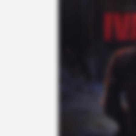
BRAINBERRIES
8 Conspiracies That Turned Out T
True
BRAINBERRIES