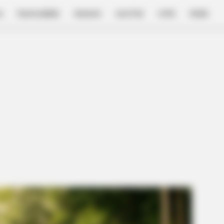
E
FILM & SERIES
NGAKAK
QUOTES
HYPE
MORE