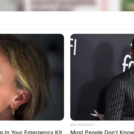
La
Ka
Ge
ran utama dalam film ini setelah sukses
Mute
ebelumnya sukses tampil dalam film berjudul
Bidadari
Am
Pa
Ga
BRAINBERRIES
ep In Your Emergency Kit
Most People Don't Know 