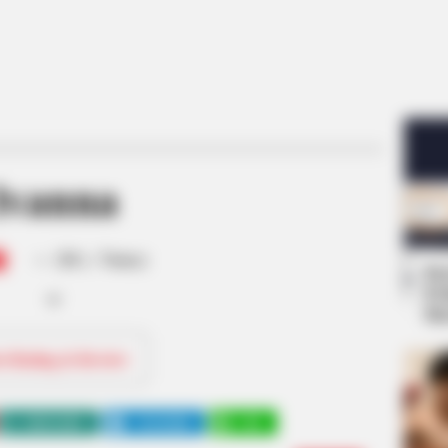
Ivanna
-
/10 (- Votes)
Se
Pe
Me
ri Rating & Review
WHATSAPP
TELEGRAM
LINE