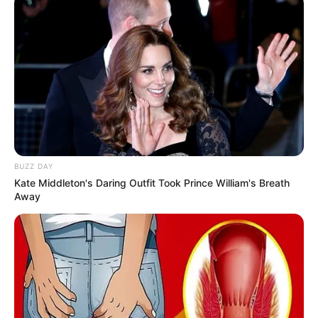
(foto: instagram/wikasalim)
BUZZ DAY
Kate Middleton's Daring Outfit Took Prince William's Breath
Away
FAQ
Siapa Wika Salim
?
Dia adalah penyanyi, aktris, presenter kelahiran Bogor, Jawa
Barat.
Siapa nama asli Wika Salim?