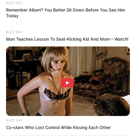
BUZZ DAY
Batu Akik
(2015)
Remember Albert? You Better Sit Down Before You See Him
Today
Dipandang Sebelah Mata
(2015)
Da Aku Mah Apa Atuh
(2014)
BUZZ DAY
Man Teaches Lesson To Seat-Kicking Kid And Mom – Watch!
Pacar Mana Pacar
(2013)
Lagu Ngutang
(2013)
Quotes
Jangan menjatuhkan orang lain hanya untuk dirimu
terlihat lebih baik. Jadilah terang tanpa harus
meredupkan cahaya lain
Foto- foto Wika Salim
BUZZ DAY
1. Terkenal mempunyai bentuk badan yang bagus
Co-stars Who Lost Control While Kissing Each Other