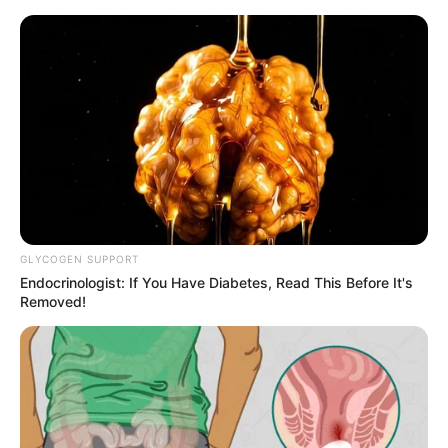
HOME
INSPIRASI
STYLE
FILM &
NGAKAK
QUOTES
HYPE
MORE
SERIES
GLYCOGEN SUPPORT
Endocrinologist: If You Have Diabetes, Read This Before It's
Removed!