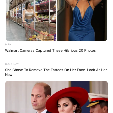
Tinggi: 158 cm
Berat: 45 kg
Golongan Darah: –
Warna Rambut: Hitam
Warna Mata: Hitam
MFH
Warna Kulit: Putih
Walmart Cameras Captured These Hilarious 20 Photos
Pengukuran Tubuh: –
BUZZ DAY
Ukuran sepatu: –
She Chose To Remove The Tattoos On Her Face. Look At Her
Now
Ukuran pakaian: –
Pendidikan
–
Keluarga