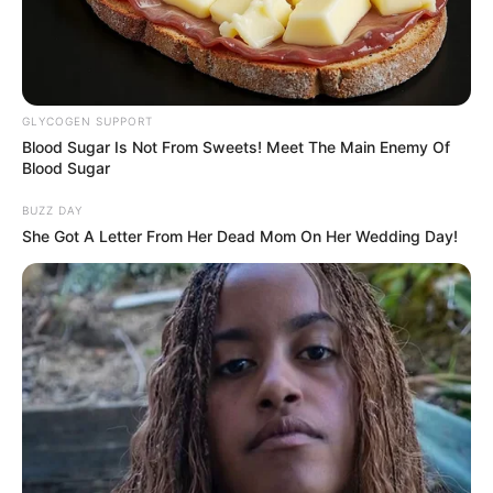
Apa kewarganegaraannya?
Kewarganegaraannya adalah Indonesia.
Sebuah kesuksesan perlu adanya perjuangan dan kerja keras yang
harus dilakukan secara maksimal. Itulah yang diyakini oleh artis
GLYCOGEN SUPPORT
cantik Wika Salim dalam berkarier.
Blood Sugar Is Not From Sweets! Meet The Main Enemy Of
Blood Sugar
Ketekunannya membawa dirinya dalam puncak popularitasnya
BUZZ DAY
yang bertahan hingga sekarang.
She Got A Letter From Her Dead Mom On Her Wedding Day!
TAGS
AKTRIS
PENYANYI
PRESENTER
SELEBRITI INDONESIA
WIKA SALIM