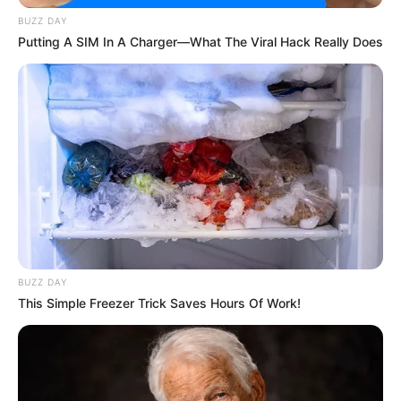
Baca selengkapnya
arrow_forward_ios
BUZZ DAY
Putting A SIM In A Charger—What The Viral Hack Really Does
Mute
BUZZ DAY
This Simple Freezer Trick Saves Hours Of Work!