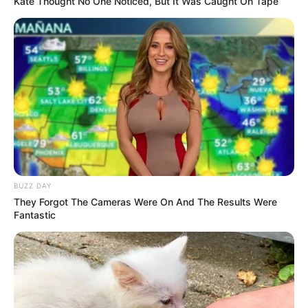
Kate Thought No One Noticed, But It Was Caught On Tape
Kakak Dewi Perssik
Tidak dijelaskan secara gamblang kapan bertemu, setelah bercerai,
Wika Salim mengaku sempat pacaran dengan kakak Dewi Perssik
yang berprofesi sebagai polisi.
Keduanya menjalin hubungan selama dua tahun dan putus karena
sesuatu yang tidak bisa Wika Salim toleransi.
Max Adam
Wika Salim mengaku menjalin hubungan dengan Max Adam
sejak Juli 2022. Setelah dikenalkan oleh temannya, keduanya
BUZZ DAY
dekat dan memiliki hubungan yang serius.
They Forgot The Cameras Were On And The Results Were
Fantastic
Diketahui pekerjaan Max Adam adalah pengusaha namun Wika
Salim tak terang-terangan usaha pacarnya tersebut.
Kekayaan
Tidak diketahui berapa total kekayaannya. Sumber kekayaan wika