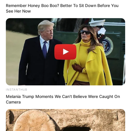
Remember Honey Boo Boo? Better To Sit Down Before You
See Her Now
INSTANTHUB
Melania Trump Moments We Can't Believe Were Caught On
Camera
Menurutnya, hanya perlu memakai baju terbuka untuk
mendapatkan pengikut. Namun hal tersebut dianggap netizen
sebagai penghinaan.
Kemben melorot