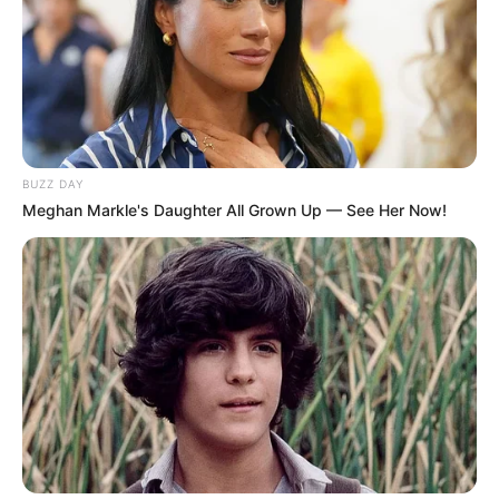
Bintang Pantura 6
(Indosiar)
Mikrofon Impian
(GTV)
E-Talkshow
(tvOne)
Opera Van Java Sabtu Malam Kite Lagi
(Trans7)
One Fest
(tvOne)
BUZZ DAY
Ini Baru Empat Mata
(Trans7)
Meghan Markle's Daughter All Grown Up — See Her Now!
Ini Talkshow
(NET.)
Bisa Ae
(NET.)
Single
Bersama Garuda We Are Together
(2023)
Mari Bercinta
(2022)
Aku Pakai Hati
(2022)
Lagi Pengen
(2017)