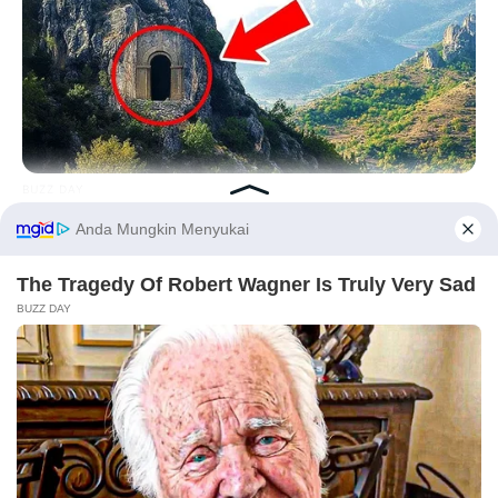
BUZZ DAY
Drone Flew Over Forbidden Tibet: Never Meant To Be Seen!
(58 Caratteri)
Before You Go