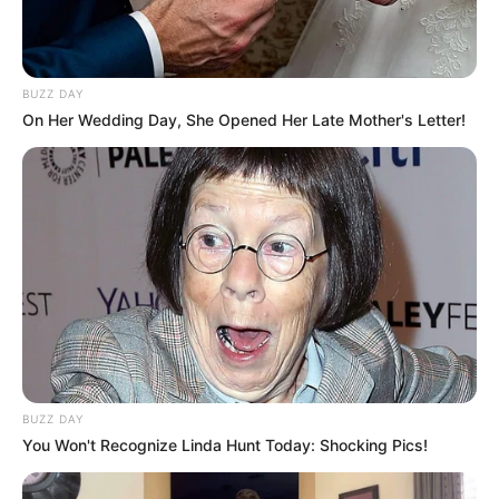
BUZZ DAY
On Her Wedding Day, She Opened Her Late Mother's Letter!
(foto: instagram/wikasalim)
2. Potret liburannya di luar negeri
BUZZ DAY
You Won't Recognize Linda Hunt Today: Shocking Pics!