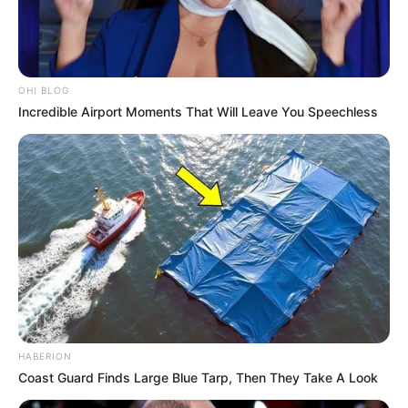
OHI BLOG
Incredible Airport Moments That Will Leave You Speechless
(foto: instagram/wikasalim)
5. Tak dapat dipungkiri, penampilannya memang kekinian
banget
HABERION
Coast Guard Finds Large Blue Tarp, Then They Take A Look