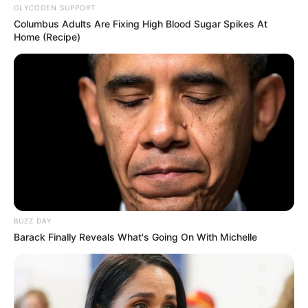
Antara Rocker & Dangduter
GLYCOGEN SUPPORT
Columbus Adults Are Fixing High Blood Sugar Spikes At
Azab Biduan Gerobak Dangdut
(2014), sebagai Siska
Home (Recipe)
Calon Calon Mertua
Bekal Menuju Surga
Acara TV
Primadona Pantura
(MNCTV)
D’Koplo
(Indosiar)
Sweet Daddy
(Trans TV)
Koplo Superstar
(ANTV)
BUZZ DAY
Ini Sahur Lagi
(NET.)
Barack Finally Reveals What's Going On With Michelle
Cross Check!
(iNews)
Cafe DMD
(MNCTV)