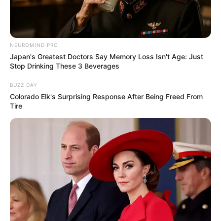
NEUROMIND PRO
Japan's Greatest Doctors Say Memory Loss Isn't Age: Just
Stop Drinking These 3 Beverages
BUZZ DAY
Colorado Elk's Surprising Response After Being Freed From
Tire
Serem! 9 Chat Ojek Online &
Pelanggan Ini Bikin Auto
Merinding