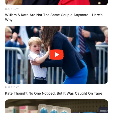
BUZZ DAY
William & Kate Are Not The Same Couple Anymore – Here's
Why!
Bikin Ngakak, 10 Potret
Cosplay Murah Pakai Bahan
Seadanya
Anti Mainstream, 10 Cara
BUZZ DAY
Membawa Barang Belanjaan
Kate Thought No One Noticed, But It Was Caught On Tape
Versi Warga Thailand