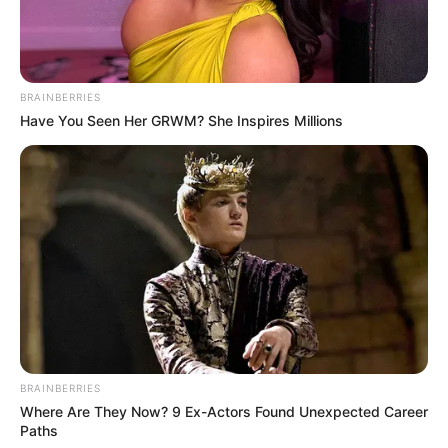
BRAINBERRIES
Have You Seen Her GRWM? She Inspires Millions
foto: instagram/dps_diahpermatasari
Biodata & Profil
Nama Lengkap: Diah Permatasari
Nama Panggung: Diah Permatasari
Nama Panggilan: Diah
Tempat, Tanggal Lahir: Surakarta, Jawa Tengah, 25 Januari
1971
BRAINBERRIES
Kewarganegaraan: Indonesia
Where Are They Now? 9 Ex-Actors Found Unexpected Career
Paths
Agama: Islam