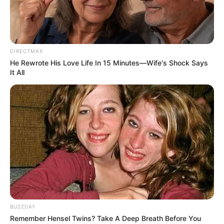
Talksik
(Trans TV)
The Comment
(NET.)
Ting Ting Kul Show
(MNCTV)
DIRECTMAX
Tonight Show
(NET.)
He Rewrote His Love Life In 15 Minutes—Wife's Shock Says
It All
Warung Cantik
(TVRI)
Quotes
–
FAQ
Siapa Diah Permatasari
?
Dia adalah aktris, model kelahiran Surakarta, Jawa Tengah.
Siapa nama asli Diah Permatasari?
BUZZDAY
Nama aslinya adalah Diah Permatasari.
Remember Hensel Twins? Take A Deep Breath Before You