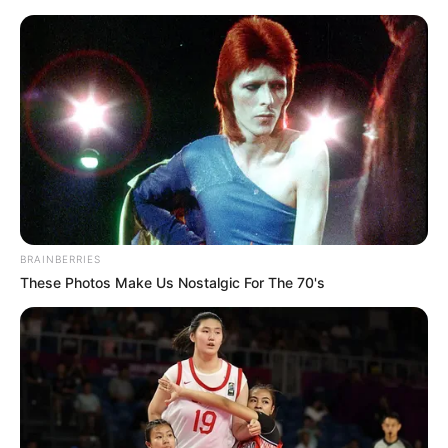
HOME
INSPIRASI
STYLE
FILM &
NGAKAK
QUOTES
HYPE
MORE
SERIES
BRAINBERRIES
These Photos Make Us Nostalgic For The 70's