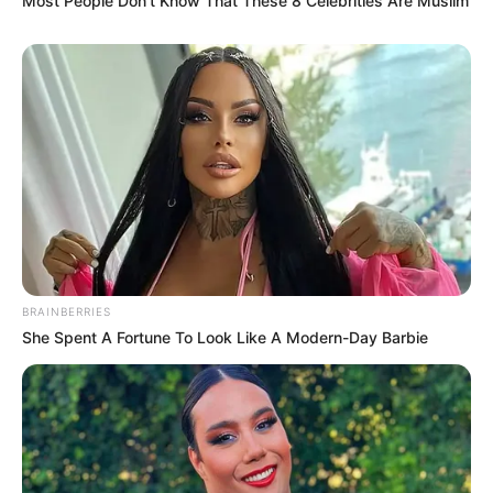
Most People Don't Know That These 8 Celebrities Are Muslim
Saudara Perempuan: Ratna Sofia Handayani, Andria
Dwindrawati
Anak: Marciano Nicholas Reynard, Marcello Renara Djatmiko
Suami
Anton Wahyu Jatmiko
Ia menikah dengan Anton Wahyu Jatmiko pada 5 April 1997.
Sebelumnya, mereka sudah berpacaran selama 7 tahun dan kini
memiliki dua anak. Dimana anak pertama Marciano Nicholas
Reynard lahir 1999 sedangkan Marcello Renara Djatmiko lahir
BRAINBERRIES
pada 2006.
She Spent A Fortune To Look Like A Modern-Day Barbie
Kekayaan
Tidak diketahui pasti berapa total kekayaan Diah Permatasari,
kekayaannya berasal dari kariernya sebagai aktris, model.