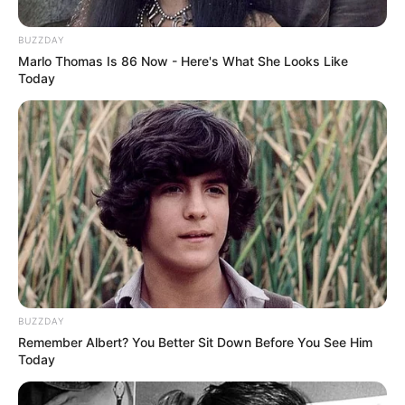
seni peran yang tidak perlu diragunakan lagi.
BUZZDAY
TAGS
AKTRIS
DIAH PERMATASARI
MODEL
SELEBRITI INDONESIA
Marlo Thomas Is 86 Now - Here's What She Looks Like
Today
BUZZDAY
Remember Albert? You Better Sit Down Before You See Him
Today