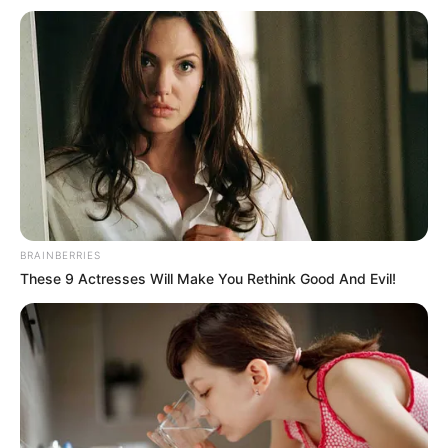
si hantu cantik penunggu jembatan.
Daftar isi
Karier
Sebelum terjun ke dunia seni peran, ia lebih dahulu mengawali
kariernya sebagai model. Ia berhasil meraih juara kedua dalam
pemilihan
Wajah Femina
tahun 1989.
BRAINBERRIES
Usai ajang
Wajah Femina
, di tahun yang sama ia langsung
These 9 Actresses Will Make You Rethink Good And Evil!
dipercayai memerankan tokoh Sakawuni di Film
Tutur Tinular:
Pedang Naga Puspa.
Setelah itu, wajahnya tidak pernah absen
dari layar lebar dan layar kaca Tanah Air.
Kesuksessannya berperan sebagai Mariam pada Film
Si Manis
Jembatan Ancol
(1993), menjadikannya kembali memerankan
tokoh yang sama dalam versi sinetronnya
Kembalinya Si Manis