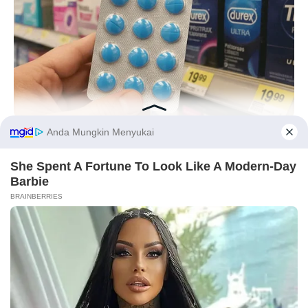
Langka Banget! 10 Pose Lucu
Katak yang Bikin Ketawa
Gemes
BOOSTARO
Walgreens Hides This $1 Generic Viagra - Here's Why
Before You Go
Ambyar! 10 Kalimat Baper
Pakai Bahasa Jawa Ini Bikin
Galau Abis