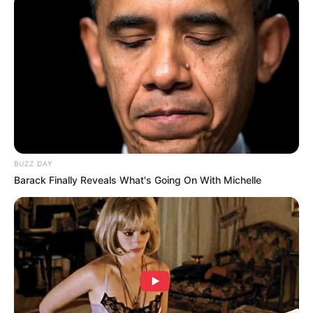
Laras Kinanda
Nyimas Ratu Rafa
BUZZ DAY
Barack Finally Reveals What's Going On With Michelle
Shenina Cinnamon
Megan Domani