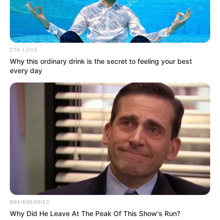
0
VOTE
fans love
Tanggal Lahir:
Tempat Lahir:
CTA LOVE
25 Januari
1971
Surakarta
,
Jawa Tengah
,
Indonesia
Why this ordinary drink is the secret to feeling your best
every day
Umur:
Profesi:
55 Tahun
Aktris
,
Model
Edit
Diah Permatasari adalah seorang model, aktris yang berasal dari
Surakarta, Jawa Tengah.
BRAINBERRIES
Ia dikenal sebagai Mariam pada film lawas
Si Manis Jembatan
Why Did He Leave At The Peak Of This Show's Run?
Ancol
(1993). Ia berhasil membuat publik mengingatnya sebagai