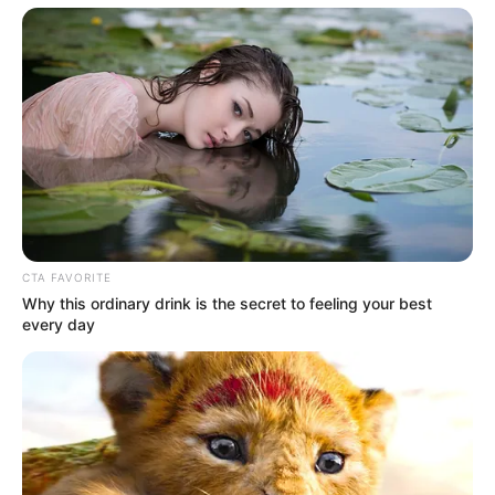
Profesi: Aktris, Model
Hobi: Travelling
Facebook: –
Twitter: –
Threads: –
Instagram:
@dps_diahpermatasari
TikTok: –
CTA FAVORITE
YouTube:
DPS Diah Permatasari
Why this ordinary drink is the secret to feeling your best
every day
Tinggi, Berat & Penampilan Fisik
Tinggi: 170 cm
Berat: – kg
Golongan Darah: –