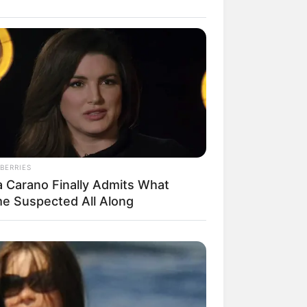
il! 10 Potret Makanan Gagal
masak yang Bikin Kamu
gak Selera
BERRIES
a Carano Finally Admits What
e Suspected All Along
 Pose Manekin Anti
instream yang Konyol
nget