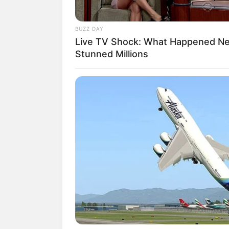
BUZZ DAY
Live TV Shock: What Happened Ne
Stunned Millions
(foto
Biodata & Profil
Nama Lengkap: Oxavia Aldiano
Nama Panggung: Vidi Aldiano
Nama Panggilan: Vidi
Tempat, Tanggal Lahir: Jakarta, 29 M
Kewarganegaraan: Indonesia