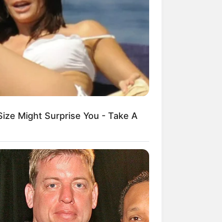
Kata Lucu Seputar Malam
nggu ala Jomblo yang Bikin
enes
Size Might Surprise You - Take A
 Desain Kanopi Tempat
dur, Serasa Beristirahat di
mar Raja