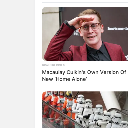
Vid
BRAINBERRIES
Macaulay Culkin's Own Version Of
New ‘Home Alone’
fan
Tanggal Lahir:
Tempat Lahir:
29 Maret
1990
Jakarta
,
Indonesia