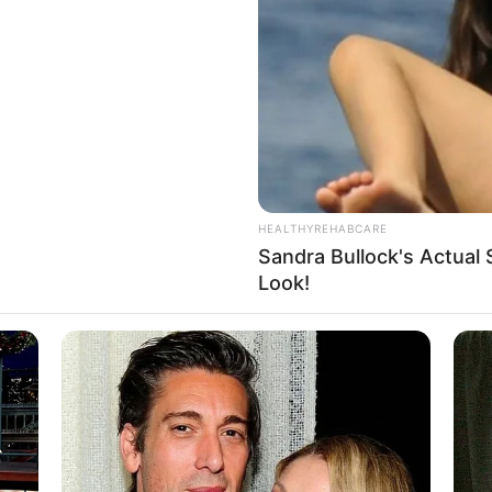
8 
Mi
Ng
HEALTHYREHABCARE
Sandra Bullock's Actual 
Look!
10
Ti
Ka