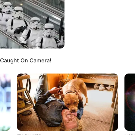
WHATSAPP
TELEGRAM
LINE
Bi
Edit
Co
Se
 penulis lagu, pembawa acara dan wirausahawan yang
l dengan singlenya yang berjudul
Nuansa
 juga kerap menjadi juri di banyak acara TV
't Caught On Camera!
17).
An
Me
Ve
 Aldiano ialah sosok pemuda yang luar biasa. Ia menjadi
 tanah air.
 mahir bermain piano sejak berusia 3 tahun. Ia pun pernah
BRAINBERRIES
BRAIN