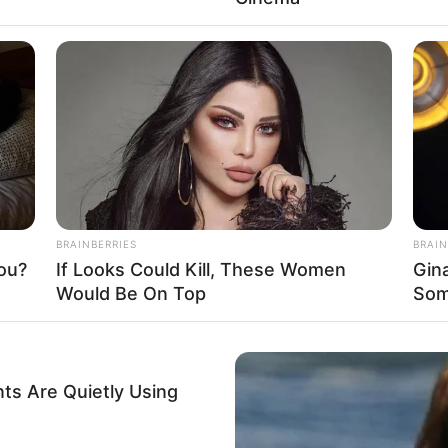
Fa
Di
Ng
BRAINBERRIES
BRAIN
 Kezia Aletheia
ou?
If Looks Could Kill, These Women
Gin
Would Be On Top
Som
Mute
10
Ma
Ba
ts Are Quietly Using