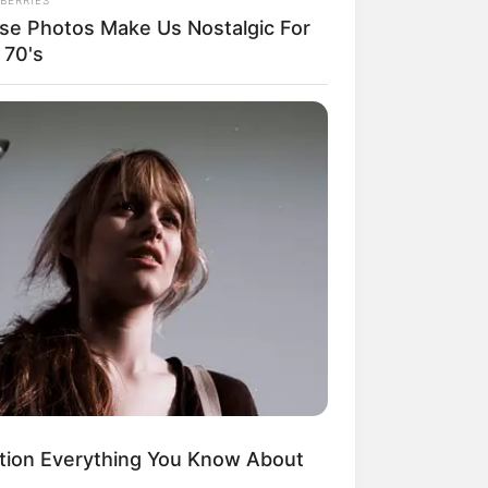
se Photos Make Us Nostalgic For
 70's
ngka Banget! 10 Pose Lucu
tak yang Bikin Ketawa
mes
byar! 10 Kalimat Baper
kai Bahasa Jawa Ini Bikin
lau Abis
tion Everything You Know About