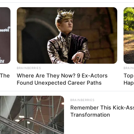
i Aldiano
BRAINBERRIES
BRAIN
 The
Where Are They Now? 9 Ex-Actors
Top
38
Se
Found Unexpected Career Paths
Hap
VOTE
Pe
s love
Me
BRAINBERRIES
Meninggal Umur:
Profesi:
Remember This Kick-Ass
35 Tahun
Penulis Lagu
,
Penyanyi
Transformation