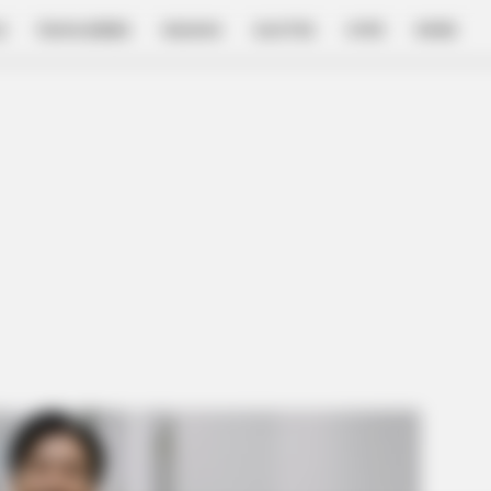
E
FILM & SERIES
NGAKAK
QUOTES
HYPE
MORE