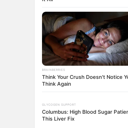
BRAINBERRIES
Baca juga:
Biodata, Profil, dan Fakta
Think Your Crush Doesn't Notice Y
Think Again
GLYCOGEN SUPPORT
Columbus: High Blood Sugar Patien
This Liver Fix