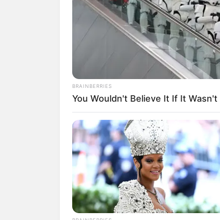
SHARE
TWEET
SHARE
Vidi Aldiano adalah seorang penyanyi,
berasal dari Jakarta, Indonesia.
Suami dari
Sheila Dara Aisha
ini dikena
BRAINBERRIES
Bening
dan
Status Palsu.
Selain itu, ia
You Wouldn't Believe It If It Wasn
seperti
indonesian Idol Junior
(2016-20
Daftar isi
Karier
Sudah menjadi rahasia umum bahwa Vidi
salah satu penyanyi solo pria tersukses di
Sebelum tenar seperti saat ini, ia sudah
BRAINBERRIES