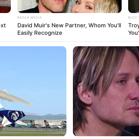
RADAR MEDIA
BUZZ 
xt
David Muir's New Partner, Whom You'll
Tro
Easily Recognize
You'
Ta
Ha
90
: instagram/vidialdiano)
aret 1990