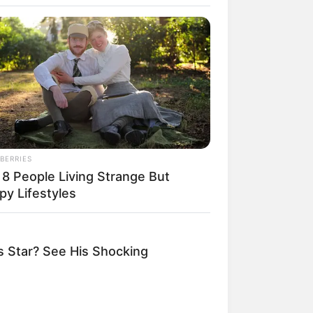
BERRIES
 8 People Living Strange But
rem! 9 Chat Ojek Online &
py Lifestyles
langgan Ini Bikin Auto
rinding
 Star? See His Shocking