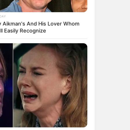
DAY
y Aikman's And His Lover Whom
ll Easily Recognize
mpil Lebih Modern, 7 Potret
sil Renovasi Rumah Berusia
 Tahun