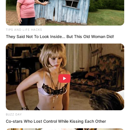
TIPS AND LIFE HACKS
They Said Not To Look Inside... But This Old Woman Did!
BUZZ DAY
Co-stars Who Lost Control While Kissing Each Other