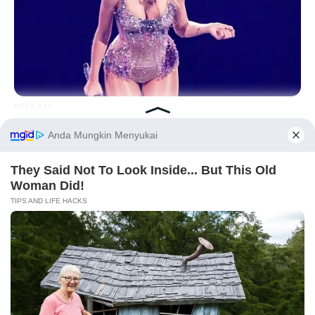
BUZZ DAY
Taylor Swift's Real Measurements: Prepare To Be Amazed
(foto: instagram/sherinasinna)
Before You Go
5. Semakin cantik saat tersenyum
BUZZ DAY