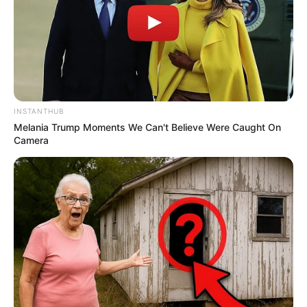
Ku di Sini
(2007) – Diri Sendiri
Jalan Cinta
(2007) – Diri Sendiri
Ku Bahagia
(2008) – Diri Sendiri
Cinta Pertama dan Terakhir
(2009) – Diri Sendiri
Geregetan
(2010) – Diri Sendiri
INSTANTHUB
Pergilah Kau
(2010) – Diri Sendiri
Melania Trump Moments We Can't Believe Were Caught On
Camera
Ayo! Indonesia Bisa
(2011) – Diri Sendiri
Sebelum Selamanya
(2013) – Diri Sendiri
Mengenang Bintang
(2023) – bersama Derby Romero
Jangan Menyerahmu
(2024) – Diri Sendiri
Konser
Sehari dengan Sherina
(7 juli 2001)