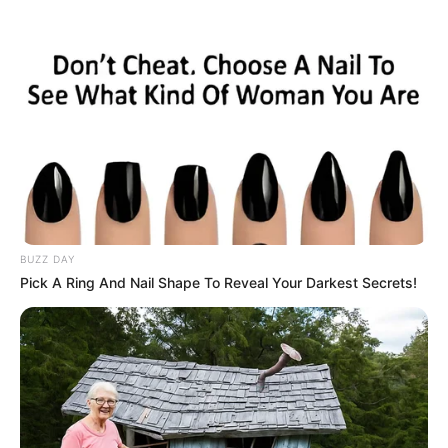
HOME
INSPIRASI
STYLE
FILM &
NGAKAK
QUOTES
HYPE
MORE
SERIES
BUZZ DAY
Pick A Ring And Nail Shape To Reveal Your Darkest Secrets!