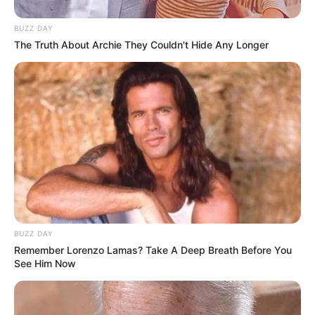
BUZZ DAY
The Truth About Archie They Couldn't Hide Any Longer
(foto: instagram/sherinasinna)
2. Menggunakan baju crop dan rok berbatik, sherina tampak
menawan
BUZZ DAY
Remember Lorenzo Lamas? Take A Deep Breath Before You
See Him Now