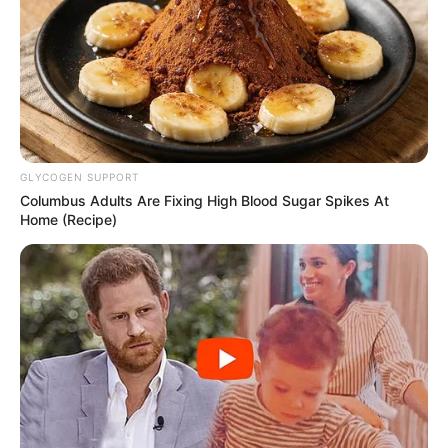
Foto – Foto Sherina Munaf
1. Meskipun wanita, Sherina sangat suka berpetualang
GLYCOGEN SUPPORT
Columbus Adults Are Fixing High Blood Sugar Spikes At
Home (Recipe)