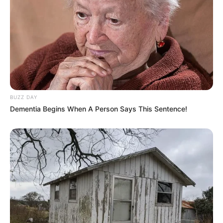
BUZZ DAY
Dementia Begins When A Person Says This Sentence!
(foto: instagram/sherinasinna)
3. Sherina juga kerap berjalan-jalan ke luar negeri