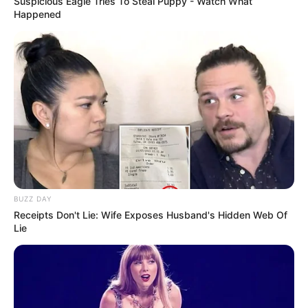
Suspicious Eagle Tries To Steal Puppy - Watch What
Happened
(foto: instagram/sherinasinna)
4. Selain suka bernyanyi, juga suka belajar hal baru
BUZZ DAY
Receipts Don't Lie: Wife Exposes Husband's Hidden Web Of
Lie