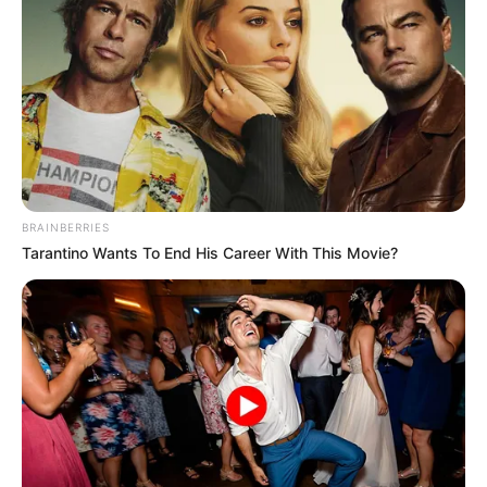
Ia juga merupakan seorang duta SHBC (Satu Hati Cerdaskan
Bangsa) Pocari Sweat. Acara yang diselenggarakan oleh PT.
Amerta Indah Otsuka adalah CSR untuk membantu pendidikan
di daerah Indonesia.
Dalam program CSR Pocari Sweat, ia menyanyikan lagu yang
berjudul
Satu Hati
. Ia juga memiliki fans club yng cukup besar
bernama Sherina Fans Club atau Sheraiser.
BRAINBERRIES
Ditahun 2000, memulai karirnya sebagai pemain film dengan
Tarantino Wants To End His Career With This Movie?
bergabung dalam film yang berjudul
Petualangan Sherina
. Ia
menjadi pemeran utama dalam film tersebut, namun ia
memutuskan untuk vakum dari dunia film untuk sementara.
Ditahun 2018, kembali ke dunia film dengan membintangi film
yangberjudul
Wiro Sableng 212
. Ia beradu akting dengan
Vino
G Bastian
dan
Marsha Timothy
.
Aktif menjadi pengguna Twitter, ia pernah viral dengan dirinya
yang mengtweet tentang persetujuan dirinya mengenai