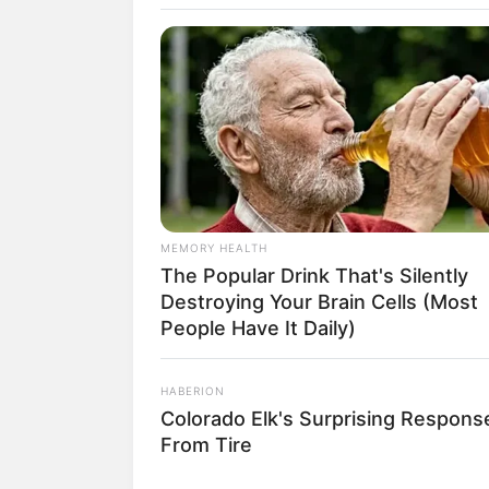
Kezi
MEMORY HEALTH
The Popular Drink That's Silently
Destroying Your Brain Cells (Most
fan
People Have It Daily)
Tanggal Lahir:
Tempat Lahir:
HABERION
17 Juni
1999
Jakarta
,
Indonesia
Colorado Elk's Surprising Respons
From Tire