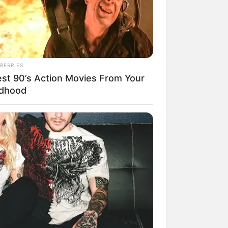
mpil Lebih Modern, 7 Potret
BERRIES
sil Renovasi Rumah Berusia
est 90’s Action Movies From Your
 Tahun
ldhood