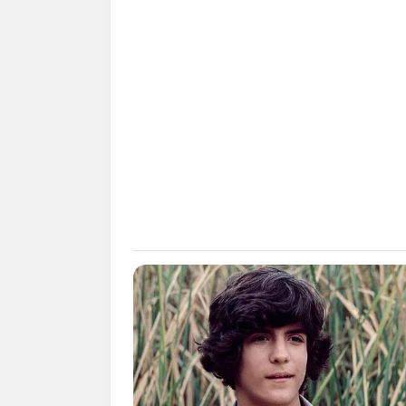
SHARE
TWEET
SHARE
Kezia Aletheia adalah seorang aktris, mo
Anak dari pemilik rumah produksi Prata
Bucin
(2020). Selain itu, ia juga aktif b
Imam
(2019).
Daftar isi
Karier
Karier akting Kezia Aletheia sudah dimu
Awalnya, ia membintangi sebuah iklan. K
lebih menekuni pekerjaannya sebagai akt
Meski ayahnya seorang produser, tapi tid