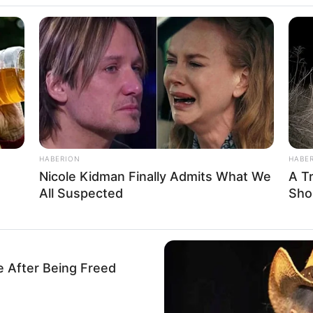
a Aletheia
HABERION
HABE
Nicole Kidman Finally Admits What We
A T
20
Se
All Suspected
Sho
VOTE
Pe
s love
Me
Umur:
Profesi:
27 Tahun
Aktris
,
Model
,
Selebgram
e After Being Freed