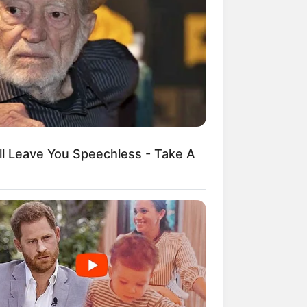
kin Ngakak, 10 Potret
splay Murah Pakai Bahan
adanya
ll Leave You Speechless - Take A
ti Mainstream, 10 Cara
mbawa Barang Belanjaan
rsi Warga Thailand