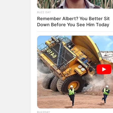
juga harus mempelajari banyak hal agar
dengan baik.
BUZZ DAY
Kebanyakan, ia berakting di FTV romant
Remember Albert? You Better Sit
Resep Cinta Kaki Lima Rasa Bintang L
Down Before You See Him Today
Ia juga mengambil kesempatan berperan s
Assalamualaikum Calon Imam.
Ia perna
pada 2020 dan
Geez & Ann
di tahun 20
Baca juga:
Biodata, Profil dan Fakta
BUZZDAY