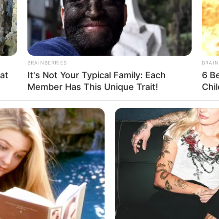
 instagram/keziaaletheia)
Ta
BRAINBERRIES
BRAIN
Ha
mitha
at
It's Not Your Typical Family: Each
6 B
90
Member Has This Unique Trait!
Chi
ju
uni 1999
i