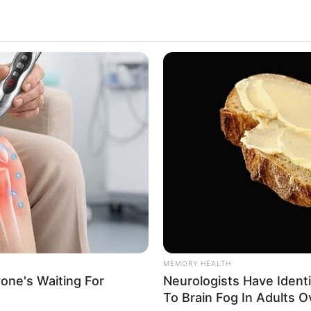
MEMORY HEALTH
one's Waiting For
Neurologists Have Ident
To Brain Fog In Adults O