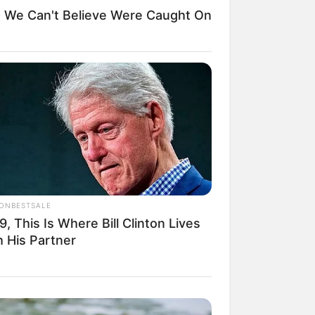
We Can't Believe Were Caught On
il! 10 Potret Makanan Gagal
masak yang Bikin Kamu
gak Selera
IONBESTSALE
9, This Is Where Bill Clinton Lives
 Pose Manekin Anti
instream yang Konyol
h His Partner
nget