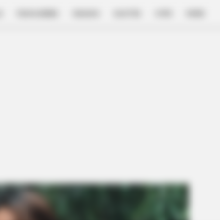
E
FILM & SERIES
NGAKAK
QUOTES
HYPE
MORE