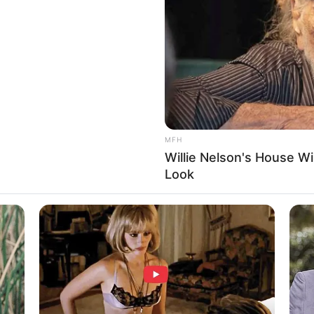
WHATSAPP
TELEGRAM
LINE
Bi
Edit
Co
Se
del dan selebgram yang berasal dari Jakarta, Indonesia.
ma Film, Anton Pratama ini terkenal membintangi film
erakting seperti dalam web series
Assalamualaikum Calon
MFH
Willie Nelson's House Wi
Look
An
Me
Ve
lai sejak usianya yang masih muda, yaitu 13 tahun.
arena sudah lama terlibat dalam dunia persyutingan, ia
ris.
ak berarti karier aktingnya langsung berada di puncak. Ia