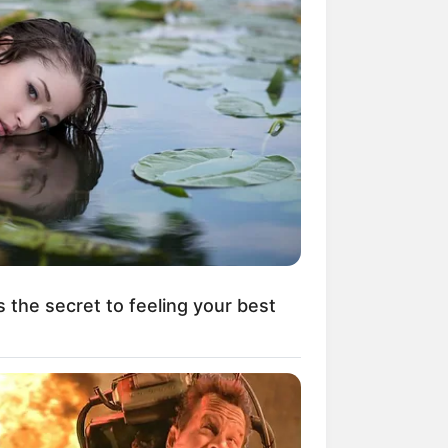
Kata Lucu Seputar Malam
nggu ala Jomblo yang Bikin
enes
s the secret to feeling your best
 Desain Kanopi Tempat
dur, Serasa Beristirahat di
mar Raja