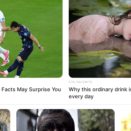
8 
Mi
Ng
CTA FAVORITE
 Facts May Surprise You
Why this ordinary drink i
every day
10
Ti
Ka