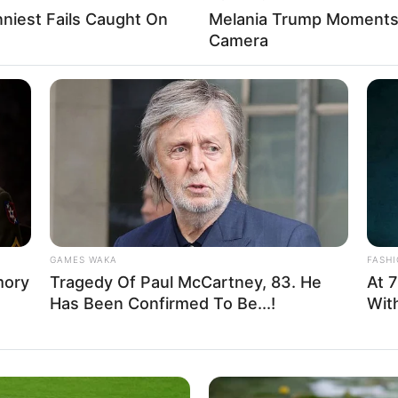
nniest Fails Caught On
Melania Trump Moments 
Camera
Fa
Di
Ng
Mute
GAMES WAKA
FASH
mory
Tragedy Of Paul McCartney, 83. He
At 7
10
Ma
Has Been Confirmed To Be...!
Wit
Ba