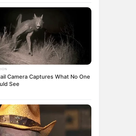
RION
rail Camera Captures What No One
rem! 9 Chat Ojek Online &
uld See
langgan Ini Bikin Auto
rinding